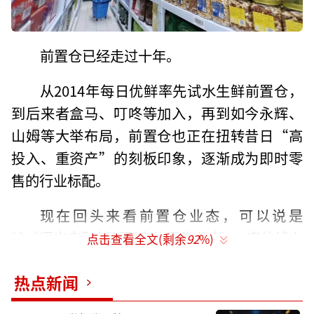
前置仓已经走过十年。
从2014年每日优鲜率先试水生鲜前置仓，
到后来者盒马、叮咚等加入，再到如今永辉、
山姆等大举布局，前置仓也正在扭转昔日“高
投入、重资产”的刻板印象，逐渐成为即时零
售的行业标配。
现在回头来看前置仓业态，可以说是
被“逼出来”的新型实体零售业态——实体线上
点击查看全文(剩余
92
%)
化率偏低，供应链条薄弱，但又要满足消费者3
热点新闻
0分钟即时达的需求，以互联网公司为代表的先
行者只能下场自建自营，以努力跑通商业模