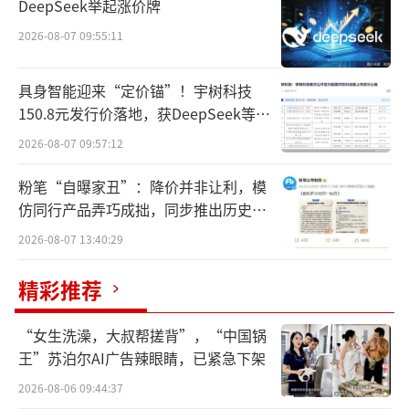
DeepSeek举起涨价牌
式。
2026-08-07 09:55:11
随着十年的培育，市场也逐渐接受这种新
型态。一方面，即时消费已经成为年轻群体的
具身智能迎来“定价锚”！宇树科技
150.8元发行价落地，获DeepSeek等豪
日常购物习惯，前端需求逐渐稳定；另一方
华战配加持
2026-08-07 09:57:12
面，前置仓形态也从早期的自营自建，逐渐走
向平台开放模式，以山姆、永辉等为代表的传
粉笔“自曝家丑”：降价并非让利，模
统商超正在“摸着盒马过河”，在全国密集布
仿同行产品弄巧成拙，同步推出历史学
员退费方案
局前置仓，甚至部分还入驻第三方平台，以扩
2026-08-07 13:40:29
大服务群体及范围。
精彩推荐
数据显示，永辉超市以现有门店网络为基
“女生洗澡，大叔帮搓背”，“中国锅
础，推动“店仓一体”建设，目前已做到线上
王”苏泊尔AI广告辣眼睛，已紧急下架
占比20.5%。山姆会员店已布局近500个前置
2026-08-06 09:44:37
仓，单仓日均订单约1000单，客单价约230