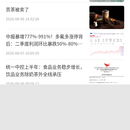
模化，但前置仓成本难以因规模化而明显降
贡茶被卖了
低。
2026-08-06 14:32:36
将近十年时间过去，随着消费习惯的普及
中报暴增777%-991%！多氟多涨停背
和行业供应链完善，这种创新模式的商业模式
后：二季度利润环比暴跌50%-80%，
也终于得到验证。而传统商超在规模上悄然成
是黄金坑还是陷阱？
2026-08-07 10:05:35
为前置仓模式最大玩家，自营前置仓成为重要
的业绩增量来源。
统一中控上半年：食品业务稳步增长，
饮品业务除奶茶外全线承压
例如永辉超市将线下超市门店部分区域打
2026-08-06 09:56:12
造成为前置仓。“仓”将不仅作为成本项出
华为哈勃投资、宁德时代加持，天科合
现，还是能够创造营收的“店”。对永辉来
达为何越卖越亏？
说，有助于解决线上流量来源问题和全渠道运
2026-08-05 14:16:14
营成本问题。2024年第一季度，永辉线上业务
营收41亿元，同比增长1.99%，占公司营业收
全球排名第二，年入4000亿，不上市，