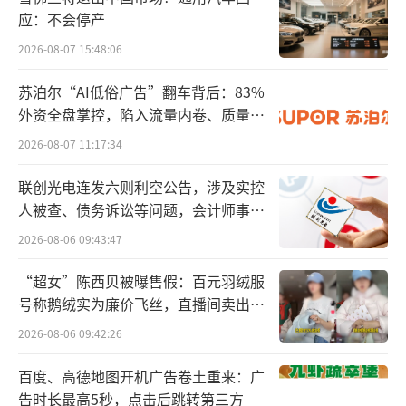
应：不会停产
站在企业经营角度，自营前置仓经过多年
2026-08-07 15:48:06
发展，在一定程度上已经从模式、成本等方面
苏泊尔“AI低俗广告”翻车背后：83%
得到验证，是实体零售企业与线上平台互相借
外资全盘掌控，陷入流量内卷、质量频
力的有效方式。其效果相当于“1+1”大于2 ，
发的负循环
2026-08-07 11:17:34
而非线上或线下互相取代。
联创光电连发六则利空公告，涉及实控
自营前置仓率先跑通
人被查、债务诉讼等问题，会计师事务
所曾出具“保留意见”
2026-08-06 09:43:47
2014年，生鲜电商迅速崛起，也带出前置
仓这一新生业态。
“超女”陈西贝被曝售假：百元羽绒服
号称鹅绒实为廉价飞丝，直播间卖出超
但长期以来，这种模式在行业里也引发巨
百万元
2026-08-06 09:42:26
大争议，支持者认为通过“仓店一体”模式，
百度、高德地图开机广告卷土重来：广
能够有效降低物流成本，提升配送时效性，也
告时长最高5秒，点击后跳转第三方