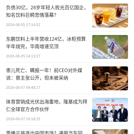
元。其2023年实现销售800亿元左右，线上销
负债30亿，28岁年轻人败光百亿国企，
知名饮料巨鳄悲情落幕？
售占比47%。商务部流通产业促进中心发布的
《即时零售前置仓创新发展报告》亦显示，202
2026-08-05 17:14:52
2年、2023年前置仓市场规模年均增速均超5
东鹏饮料上半年营收124亿，冰柜预算
0%。
半年烧完，华南增速见顶
2026-08-05 14:13:37
为何今年开始，传统商超开始弯道超车大
建前置仓？
患儿死亡、瞒报一年！前CEO对外媒
说：曾主张公开，但未被采纳
从行业角度来看，这是即时零售业务整体
2026-08-07 09:48:17
供给不足、零售企业门店在各区域分配不均等
体育营销成光伏出海重地，隆基成为拜
问题催生的增长性需求。例如有零售企业线上
仁全球官方合作伙伴
占比已超过50%，但也有大部分区域企业线上
2026-08-07 10:18:25
销售不到5%。要满足消费者需求，自营前置仓
即成为一种新解法。
雪佛兰将退出中国市场？通用汽车回