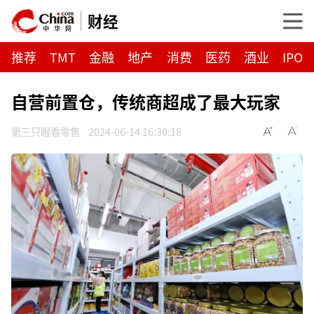
财经
推荐
TMT
金融
地产
消费
医药
酒业
IPO
自营前置仓，传统商超成了最大玩家
第三只眼看零售
2024-06-14 16:30:18