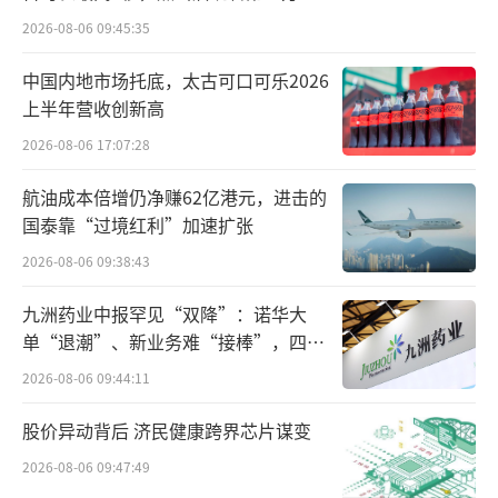
能够解决标准冷库等基建不足的问题。反对者
2026-08-06 09:45:35
则认为此类模式为重资产运营，且前端消费规
模有限，难以实现规模化以摊低成本。
中国内地市场托底，太古可口可乐2026
上半年营收创新高
诚然，早期一些生鲜前置仓企业陷入经营
2026-08-06 17:07:28
危机，主要原因是落地层面的问题未解决，没
航油成本倍增仍净赚62亿港元，进击的
有与之配套的盈利模型、运营模式、后台供应
国泰靠“过境红利”加速扩张
链等一系列系统性支持，举例来说，一些生鲜
2026-08-06 09:38:43
前置仓企业以自营+加盟模式同时推进，导致单
仓运营能力差异较大，整体难管控；部分独立
九洲药业中报罕见“双降”：诺华大
运营的前置仓企业后台供应链能力不足，无法
单“退潮”、新业务难“接棒”，四大
难关待闯
实现仓配一体化，主要做配送站却没有打通库
2026-08-06 09:44:11
存，仓储和配送系统是两套系统。这导致当时
股价异动背后 济民健康跨界芯片谋变
物流系统基本只能实现次日达，无法实现一小
2026-08-06 09:47:49
时即时配送；还有前置仓企业初期盲目追求规