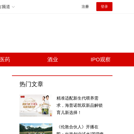
方频道
注册
登录
医药
酒业
IPO观察
热门文章
精准适配新生代喂养需
求，海普诺凯双新品解锁
育儿新选择！
《伦敦合伙人》开播在