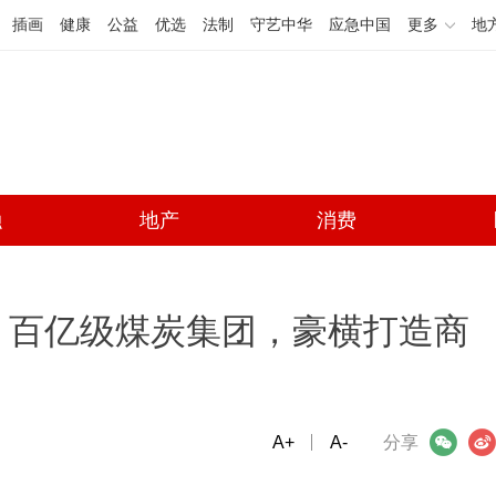
插画
健康
公益
优选
法制
守艺中华
应急中国
更多
地
融
地产
消费
！百亿级煤炭集团，豪横打造商
A+
微信
A-
微博
分享