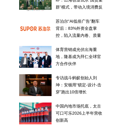
即：出海创业试水“国货集
群”模式，带动入境消费反
向种草
苏泊尔“AI低俗广告”翻车
背后：83%外资全盘掌
控，陷入流量内卷、质量
频发的负循环
体育营销成光伏出海重
地，隆基成为拜仁全球官
方合作伙伴
专访战斗蚂蚁创始人刘
坤：安顿用“锁定-设计-击
穿”跑出10倍增长
中国内地市场托底，太古
可口可乐2026上半年营收
创新高