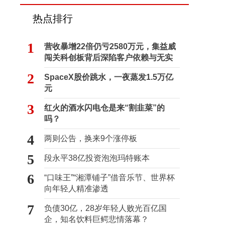
热点排行
1
营收暴增22倍仍亏2580万元，集益威
闯关科创板背后深陷客户依赖与无实
控人困局
2
SpaceX股价跳水，一夜蒸发1.5万亿
元
3
红火的酒水闪电仓是来“割韭菜”的
吗？
4
两则公告，换来9个涨停板
5
段永平38亿投资泡泡玛特账本
6
“口味王”“湘潭铺子”借音乐节、世界杯
向年轻人精准渗透
7
负债30亿，28岁年轻人败光百亿国
企，知名饮料巨鳄悲情落幕？