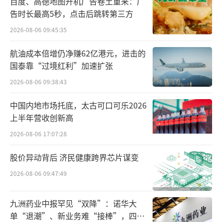
百度、高德地图开机广告卷土重来：广
而家族企业的内部政治往往是接班过程中
告时长最高5秒，点击后跳转第三方
的一大难题。股东与管理者、掌舵人与亲属之
2026-08-06 09:45:35
间复杂的关系和利益冲突都可能影响企业的决
策效率和团队合作。所以，家族企业的二代接
航油成本倍增仍净赚62亿港元，进击的
班不仅仅是一次管理权的传承，更是对领导能
国泰靠“过境红利”加速扩张
力、治理结构和市场适应能力的综合考验。
2026-08-06 09:38:43
中国内地市场托底，太古可口可乐2026
此次辞职风波还未获得宗馥莉本人的回
上半年营收创新高
应，但就目前公开信息来看，其后续或许大概
2026-08-06 17:07:28
率将退出娃哈哈重要管理岗位，而这对于娃哈
哈后续的战略规划和发展路线来说，或许也将
股价异动背后 济民健康跨界芯片谋变
迎来新一轮变化。
（责任编辑：zx0600）
2026-08-06 09:47:49
九洲药业中报罕见“双降”：诺华大
单“退潮”、新业务难“接棒”，四大