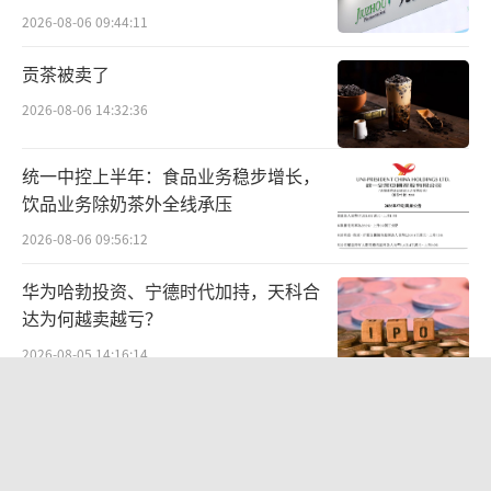
难关待闯
2026-08-06 09:44:11
贡茶被卖了
2026-08-06 14:32:36
统一中控上半年：食品业务稳步增长，
饮品业务除奶茶外全线承压
2026-08-06 09:56:12
华为哈勃投资、宁德时代加持，天科合
达为何越卖越亏？
2026-08-05 14:16:14
贝肯能源二次“易主”：原实控人溢价
40%“清仓”离场，潘兵联合新洋丰、
宏科百世拟入主
2026-08-05 14:11:25