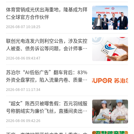
式虽然在文化和社会习惯上有其合理性，但也
体育营销成光伏出海重地，隆基成为拜
面临着领导能力、治理结构和市场竞争力等方
仁全球官方合作伙伴
面的挑战。
2026-08-07 10:18:25
例如，万科集团的传承问题曾引发公众广
联创光电连发六则利空公告，涉及实控
泛关注，公司创始人王石的退休及其引发的继
人被查、债务诉讼等问题，会计师事务
所曾出具“保留意见”
承问题，一度成为市场热议的话题。
2026-08-06 09:43:47
苏泊尔“AI低俗广告”翻车背后：83%
胜马财经认为，在家族企业中，特别是大
外资全盘掌控，陷入流量内卷、质量频
型企业，股东结构往往复杂多样，可能涉及多
发的负循环
2026-08-07 11:17:34
方利益平衡和意见调解。宗馥莉在娃哈哈集团
的案例中，就体现了股东之间权力分配的复杂
“超女”陈西贝被曝售假：百元羽绒服
性，如何平衡各股东的利益和支持成为接班人
号称鹅绒实为廉价飞丝，直播间卖出超
百万元
成为一大挑战。
2026-08-06 09:42:26