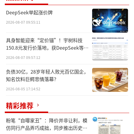
来可能接任公司领导层的角色奠定了基础。
DeepSeek举起涨价牌
宗庆后去世后，外界一度笃定认为宗馥莉
2026-08-07 09:55:11
将作为企二代接班，但事情的发展却出现了变
具身智能迎来“定价锚”！宇树科技
数。
150.8元发行价落地，获DeepSeek等豪
华战配加持
根据辞职信中所述，“近期，杭州市上城
2026-08-07 09:57:12
区人民政府及杭州娃哈哈集团有限公司(下称娃
负债30亿，28岁年轻人败光百亿国企，
哈哈集团)部分股东就本人自宗庆后董事长离世
知名饮料巨鳄悲情落幕？
后对娃哈哈集团经营管理的合理性提出质疑，
2026-08-05 17:14:52
致使本人无法继续履行对娃哈哈集团及其持股
公司的管理职责。”
精彩推荐
胜马财经注意到，根据公开信息显示，宗
粉笔“自曝家丑”：降价并非让利，模
庆后持有公司股份的情况复杂，而宗馥莉作为
仿同行产品弄巧成拙，同步推出历史学