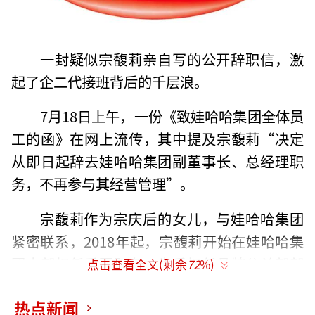
一封疑似宗馥莉亲自写的公开辞职信，激
起了企二代接班背后的千层浪。
7月18日上午，一份《致娃哈哈集团全体员
工的函》在网上流传，其中提及宗馥莉“决定
从即日起辞去娃哈哈集团副董事长、总经理职
务，不再参与其经营管理”。
宗馥莉作为宗庆后的女儿，与娃哈哈集团
紧密联系，2018年起，宗馥莉开始在娃哈哈集
团内部担任重要职务，先后担任品牌公关部部
点击查看全文(剩余
72
%)
长和销售公司副总经理等职位，逐步参与公司
热点新闻
的战略决策和业务运营管理。这些经历为她未