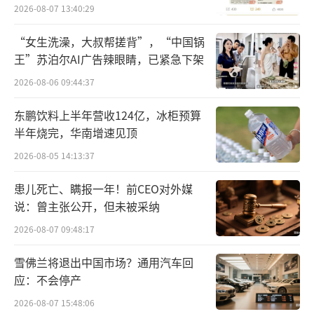
员退费方案
其女儿，虽有一定股份，但在三方股东（上城
2026-08-07 13:40:29
文旅、宗庆后及娃哈哈基层工会）之间权力平
“女生洗澡，大叔帮搓背”，“中国锅
衡的情况下，她要继承父亲的领导地位并不轻
王”苏泊尔AI广告辣眼睛，已紧急下架
松。
2026-08-06 09:44:37
据媒体报道，娃哈哈集团的股东之一杭州
东鹏饮料上半年营收124亿，冰柜预算
上城区文商旅投资控股集团有限公司，对方未
半年烧完，华南增速见顶
对该事件的真实性表示回应，但表示：“去问
2026-08-05 14:13:37
娃哈哈吧。”接近娃哈哈的人士透露，前段时
患儿死亡、瞒报一年！前CEO对外媒
间，娃哈哈高层陆续走了几个，但拒绝透露更
说：曾主张公开，但未被采纳
多信息。有娃哈哈前高管称此事属实。
2026-08-07 09:48:17
实际上在中国，像娃哈哈这样的家族企业
雪佛兰将退出中国市场？通用汽车回
传承问题历来备受关注。许多企业家创立公司
应：不会停产
后，由子女或亲属接手企业管理，这种传承模
2026-08-07 15:48:06