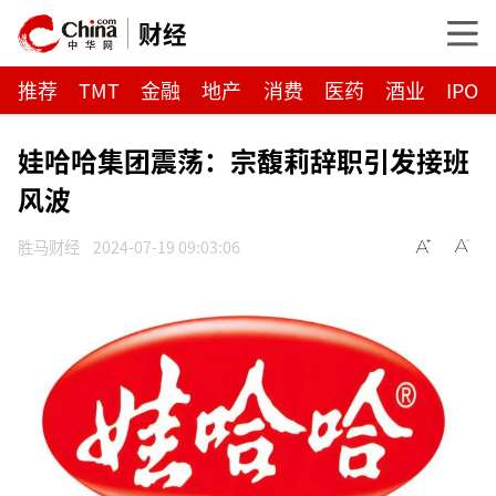
财经
推荐
TMT
金融
地产
消费
医药
酒业
IPO
娃哈哈集团震荡：宗馥莉辞职引发接班
风波
胜马财经
2024-07-19 09:03:06