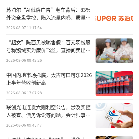
了”，原因是对方先卖，后来辛巴却以更低价
苏泊尔“AI低俗广告”翻车背后：83%
外资全盘掌控，陷入流量内卷、质量频
格开卖，品牌方没有给到同样的价格。
发的负循环
2026-08-07 11:17:34
9月1日，辛巴开启直播，在直播中“炮
“超女”陈西贝被曝售假：百元羽绒服
轰”小杨哥：“我（卖大闸蟹那次）本身是个
号称鹅绒实为廉价飞丝，直播间卖出超
很小的直播。卖完之后，粉丝让加库存，加库
百万元
2026-08-06 09:42:26
存链接没了。品牌方蒙了，他说被小杨哥举报
了，说小杨哥谈好了，意思是我卖的太便宜
中国内地市场托底，太古可口可乐2026
上半年营收创新高
了。”
2026-08-06 17:07:28
联创光电连发六则利空公告，涉及实控
人被查、债务诉讼等问题，会计师事务
所曾出具“保留意见”
2026-08-06 09:43:47