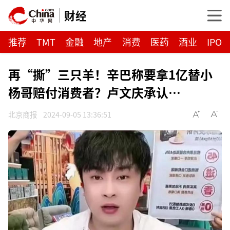
财经
推荐
TMT
金融
地产
消费
医药
酒业
IPO
再“撕”三只羊！辛巴称要拿1亿替小
杨哥赔付消费者？卢文庆承认…
北京商报
2024-09-05 13:36:51