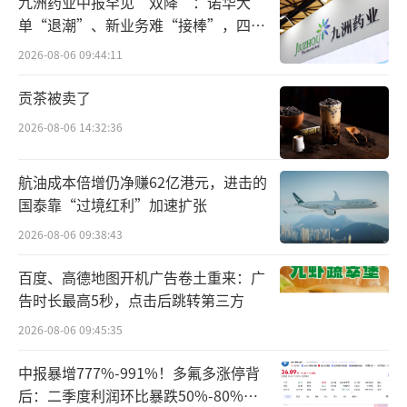
九洲药业中报罕见“双降”：诺华大
单“退潮”、新业务难“接棒”，四大
难关待闯
2026-08-06 09:44:11
贡茶被卖了
2026-08-06 14:32:36
同样是在9月4日晚，三只羊联合创始人卢
文庆发布视频回应相关争议，他表示：关于网
航油成本倍增仍净赚62亿港元，进击的
上一直关心的梅菜扣肉等产品的质量和售后问
国泰靠“过境红利”加速扩张
题。截至目前，我们公司没有收到任何相关部
2026-08-06 09:38:43
门就该事件的处罚。
百度、高德地图开机广告卷土重来：广
告时长最高5秒，点击后跳转第三方
关于网上谣传的其与女主播沫沫一事，卢
2026-08-06 09:45:35
文庆表示已报警处理，公安部门已经受理。此
外，他还承认，在创办三只羊之前，因为当时
中报暴增777%-991%！多氟多涨停背
的市场规则和制度理解的不够深刻，他走过弯
后：二季度利润环比暴跌50%-80%，