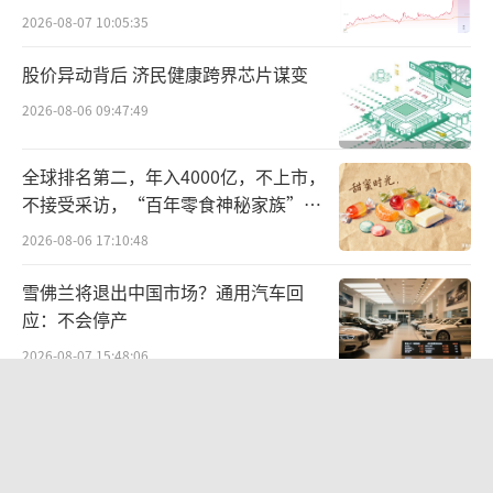
是黄金坑还是陷阱？
路，尊重和接受法律的一切判罚。
2026-08-07 10:05:35
股价异动背后 济民健康跨界芯片谋变
2026-08-06 09:47:49
全球排名第二，年入4000亿，不上市，
不接受采访，“百年零食神秘家族”浮
出水面？
2026-08-06 17:10:48
雪佛兰将退出中国市场？通用汽车回
应：不会停产
2026-08-07 15:48:06
贝肯能源二次“易主”：原实控人溢价
40%“清仓”离场，潘兵联合新洋丰、
宏科百世拟入主
2026-08-05 14:11:25