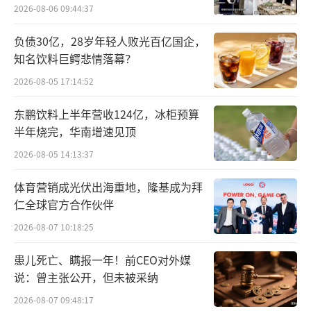
2026-08-06 09:44:37
负债30亿，28岁年轻人败光百亿国企，
知名饮料巨鳄悲情落幕？
2026-08-05 17:14:52
东鹏饮料上半年营收124亿，冰柜预算
半年烧完，华南增速见顶
2026-08-05 14:13:37
体育营销成光伏出海重地，隆基成为拜
仁全球官方合作伙伴
2026-08-07 10:18:25
患儿死亡、瞒报一年！前CEO对外媒
说：曾主张公开，但未被采纳
据潮新闻，8月31日辛巴的直播间中，辛巴
2026-08-07 09:48:17
身旁助理称该品牌被某主播“指着鼻子去骂