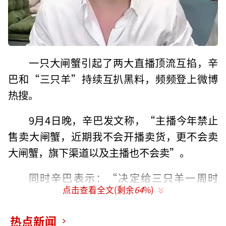
一只大闸蟹引起了两大直播顶流互掐，辛
巴和“三只羊”持续互扒黑料，频频登上微博
热搜。
9月4日晚，辛巴发文称，“主播今年禁止
售卖大闸蟹，近期我不会开播卖货，更不会卖
大闸蟹，旗下渠道以及主播也不会卖”。
同时辛巴表示：“决定给三只羊一周时
点击查看全文(剩余
64
%)
间，一周后如三只羊仍然没有对消费者有态
度，将开始进行对三只羊消费者的部分产品的
热点新闻