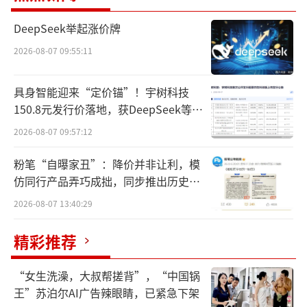
赔付，以及售后，明天我会安排打给辛选小助
理1亿现金，直到赔付1亿结束为止”。
DeepSeek举起涨价牌
2026-08-07 09:55:11
具身智能迎来“定价锚”！宇树科技
150.8元发行价落地，获DeepSeek等豪
华战配加持
2026-08-07 09:57:12
粉笔“自曝家丑”：降价并非让利，模
仿同行产品弄巧成拙，同步推出历史学
员退费方案
2026-08-07 13:40:29
精彩推荐
“女生洗澡，大叔帮搓背”，“中国锅
王”苏泊尔AI广告辣眼睛，已紧急下架