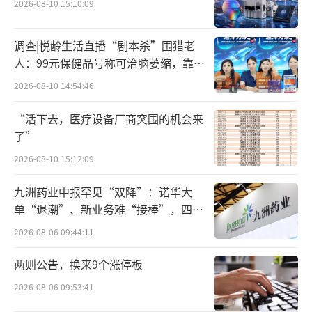
2026-08-10 15:10:09
企业的数据也印证了专家观点，TCL方面表
示，在大尺寸领域，65英寸及以上产品出货面
调查|悦龄生活直播“剧本杀”围猎老
积提升至55%，65英寸、75英寸市场份额全球
人：99元保健品号称可治脑萎缩，靠鸡
第一。在电视之外，交互白板、拼接屏等商用
蛋拉新一年开近两万家店
2026-08-10 14:54:46
显示也助推了公司业绩。
“活下去，医疗设备厂商突围的机会来
另据奥维云网数据，国内彩电市场在长期
了”
下滑中，也迎来一波小阳春。今年三季度彩电
2026-08-10 15:12:09
零售量同比提升0.7%，零售额同比增长14.
九洲药业中报罕见“双降”：诺华大
4%，很大程度上得益于8月以来以旧换新政策
单“退潮”、新业务难“接棒”，四大
在全国陆续展开。
难关待闯
2026-08-06 09:44:11
手机屏幕继续内卷
两则公告，换来9个涨停板
2026-08-06 09:53:41
在中小尺寸面板领域，出货增长的同时也