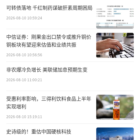
不可否认，如今仍有企业挣扎在亏损中，
可转债落地 千红制药谋破肝素周期困局
好在亏损有所收窄。前三季度，天马微电子归
2026-08-10 10:59:24
母净利润亏损约4.7亿元，扣非净利润亏损约13
亿元，但均好于去年同期，分季度来看，公司
中信证券：刚果金出口禁令或推升铜价
从今年一季度亏损规模超5亿元，下降至三季度
铜板块有望迎来估值和业绩共振
约2.7亿元；维信诺虽亏损将近18亿元，按较去
2026-08-10 10:56:56
年同期仍然利润上涨29.22%。
非农爆冷负增长 美联储加息预期生变
资深产业经济观察家梁振鹏表示，总的来
2026-08-10 11:00:21
说，这一轮的上行周期，来自于今年初开始的
产能控制，春节期间，面板大厂控制出货节
受惠利率影响，三得利饮料食品上半年
实现增利
奏，供应量减少，价格回升。从需求端看，国
2026-08-10 15:19:11
内以旧换新政策颇有效果，让电视销量提高，
带动了大尺寸面板的销售。
史诗级的！重估中国硬核科技