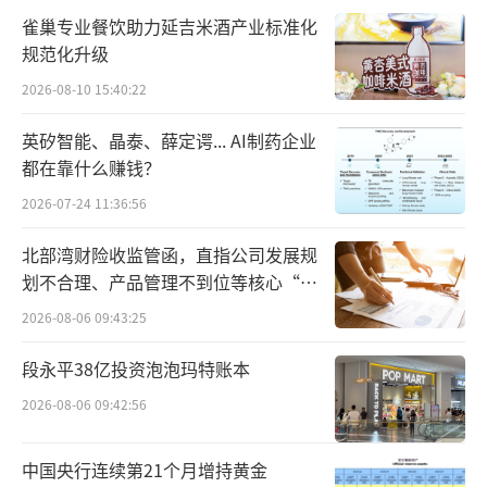
伴随着激烈竞争。与群智咨询数据，三季度全
雀巢专业餐饮助力延吉米酒产业标准化
球智能手机面板出货量约5.6亿片，同比增长7.
规范化升级
6%，领跑的是OLED、LTPO产品，落后产品的
2026-08-10 15:40:22
份额不断被挤压。
英矽智能、晶泰、薛定谔... AI制药企业
OLED取代LCD已是老生常谈，在显示技术
都在靠什么赚钱？
外，屏幕制造工艺也“一代新人换旧人”，LTP
2026-07-24 11:36:56
O正在挤占LTPS的生存空间，前者主要的优势
北部湾财险收监管函，直指公司发展规
是可变刷新率，即只在画面更新时消耗电能，
划不合理、产品管理不到位等核心“痛
处于静态图像时，可以降低功耗。
点”
2026-08-06 09:43:25
而这无疑击中了市场痛点，要知道手机续
段永平38亿投资泡泡玛特账本
航的好坏，直接影响了消费者接受度。LTPO在
2026-08-06 09:42:56
能效方面表现更好，这让很多厂商“不敢不
用”。从今年三季度看，OLED、LTPO实现高
中国央行连续第21个月增持黄金