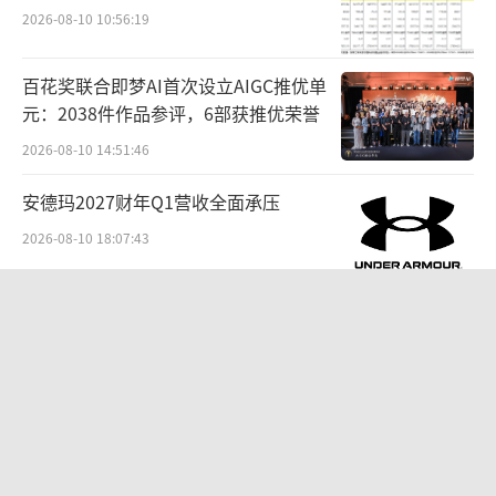
增长的同时，LTPS、LCD屏幕出货仅约为3500
2026-08-10 10:56:19
万片，同比下滑55.4%。
百花奖联合即梦AI首次设立AIGC推优单
从普及历史看，用户接触到LTPO已经有
元：2038件作品参评，6部获推优荣誉
三、四年时间，但此前厂商只在高端pro机型上
2026-08-10 14:51:46
采用，例如小米12S Pro、荣耀Magic4 Pro、vi
安德玛2027财年Q1营收全面承压
vo X80 Pro以及iPhone13 Pro。此后，例如一
加Ace 3、iQOO Neo10系列也逐步搭配LTPO屏
2026-08-10 18:07:43
幕。
“超女”陈西贝被曝售假：百元羽绒服
LTPO的制造成本更高、工序更复杂，它需
号称鹅绒实为廉价飞丝，直播间卖出超
百万元
要额外的晶体管来控制像素的刷新频率。这也
2026-08-06 09:42:26
给厂商增加了成本。但在内卷浪潮下，没有人
贝肯能源二次“易主”：原实控人溢价
甘于落后。从国内几大龙头表现看，TCL华星LT
40%“清仓”离场，潘兵联合新洋丰、
PO面板份额较高，而京东方则正计划将LTPS产
宏科百世拟入主
2026-08-05 14:11:25