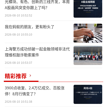
元，同比增长13.61%，净利润约10.26亿元，
光模块、有色、创新药三线齐发，本周
A股画风突变你跟上了吗？
同比高增223.8%；TCL科技扣非净利润达到约
2026-08-10 10:52:52
7.3亿元，同比增长43.58%，其中“半导体显
示业务”收入达到约769.6亿元，同比增长25.7
我在蚂蚁的朋友，更有盼头了
4%。
2026-08-10 10:55:10
拉长时间看，大厂的业绩有一个明显的回
上海警方成功侦破一起金融领域非法代
暖过程，此前也经历了漫长寒冬。以单季度扣
理维权敲诈勒索案件
非净利润看，京东方从2022—2023年中期，都
2026-08-10 10:53:37
处于下滑区间，从去年三季度开始有所好转，
但单季度扣非净利润依然没有过亿，如今则回
精彩推荐
升5亿—10亿元水平。而TCL科技也差不多经历
3900点收复、2.4万亿成交、百股涨
了从2021年底至2023年初，连续6个季度的低
停！8月行情变了？
迷。
2026-08-10 10:51:38