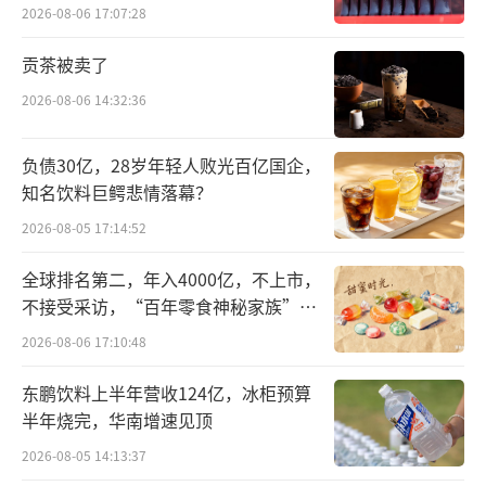
2026-08-06 17:07:28
今年也是乌镇峰会迈入的第11个年头。据
贡茶被卖了
了解，本届乌镇峰会将聚焦人工智能技术、产
2026-08-06 14:32:36
业发展及其对人类经济社会的影响，还将围绕
全球发展倡议、数字经济、开源生态发展、数
负债30亿，28岁年轻人败光百亿国企，
据治理、人工智能技术创新与治理、青年与数
知名饮料巨鳄悲情落幕？
字未来等议题举办24场分论坛。
（责任编辑：zx028
2026-08-05 17:14:52
0）
全球排名第二，年入4000亿，不上市，
不接受采访，“百年零食神秘家族”浮
出水面？
2026-08-06 17:10:48
东鹏饮料上半年营收124亿，冰柜预算
半年烧完，华南增速见顶
2026-08-05 14:13:37