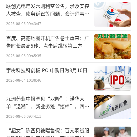
联创光电连发六则利空公告，涉及实控
人被查、债务诉讼等问题，会计师事务
所曾出具“保留意见”
2026-08-06 09:43:47
百度、高德地图开机广告卷土重来：广
告时长最高5秒，点击后跳转第三方
2026-08-06 09:45:35
宇树科技科创板IPO 申购日为8月10日
2026-08-04 10:38:46
九洲药业中报罕见“双降”：诺华大
单“退潮”、新业务难“接棒”，四大
难关待闯
2026-08-06 09:44:11
“超女”陈西贝被曝售假：百元羽绒服