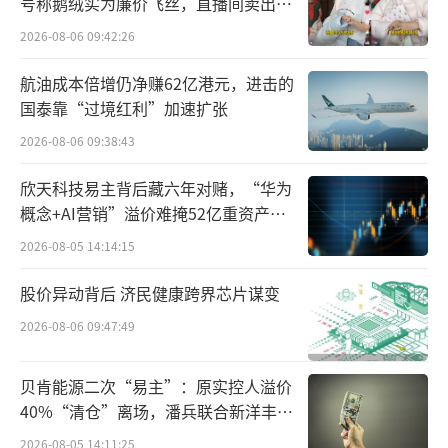
号称鹅绒实为廉价飞丝，直播间卖出超
百万元
2026-08-06 09:42:26
航油成本倍增仍净赚62亿港元，进击的
国泰靠“过境红利”加速扩张
2026-08-06 09:38:43
欣天科技易主背后藏六年对赌，“华为
概念+AI营销”溢价难掩52亿重资产考
验
2026-08-05 14:14:15
股价异动背后 济民健康跨界芯片谋变
2026-08-06 09:47:49
贝肯能源二次“易主”：原实控人溢价
40%“清仓”离场，潘兵联合新洋丰、
宏科百世拟入主
2026-08-05 14:11:25