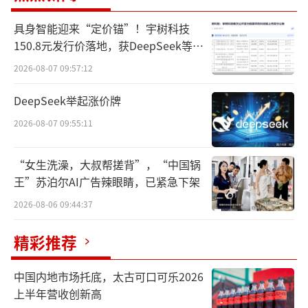
具身智能迎来“定价锚”！宇树科技
150.8元发行价落地，获DeepSeek等豪
华战配加持
2026-08-07 09:57:12
DeepSeek举起涨价牌
2026-08-07 09:55:11
“女生洗澡，大叔帮搓背”，“中国锅
王”苏泊尔AI广告辣眼睛，已紧急下架
作为中国举办的规模最大、层次最高的互
2026-08-06 09:44:37
联网大会，从2014年举办首届至今，世界互联
网大会乌镇峰会已连续成功举办十年，已成为
精彩推荐
推动构建网络空间命运共同体和网络强国、数
中国内地市场托底，太古可口可乐2026
字中国建设的生动样板、展示窗口和交流平
上半年营收创新高
台。