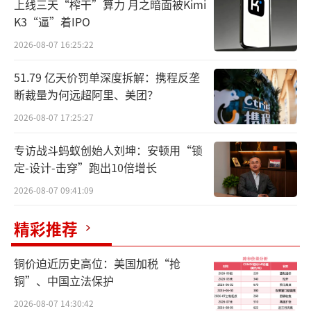
长于新加坡。
上线三天“榨干”算力 月之暗面被Kimi
K3“逼”着IPO
据英特尔公司网站介绍，陈立武有超过20
2026-08-07 16:25:22
年的半导体和软件经验。他曾在2009年到2021
51.79 亿天价罚单深度拆解：携程反垄
年间担任芯片设计软件公司Cadence的首席执
断裁量为何远超阿里、美团？
行官。英特尔称，陈立武担任首席执行官期
2026-08-07 17:25:27
间，Cadence的收入增加了一倍以上，营业利
润率有所提高，股价上涨超3200%。
专访战斗蚂蚁创始人刘坤：安顿用“锁
定-设计-击穿”跑出10倍增长
陈立武还曾是英特尔董事会成员，2022年
2026-08-07 09:41:09
加入英特尔董事会，因为与基辛格在公司过度
扩张、人员臃肿等一系列问题上存在分歧，202
精彩推荐
4年递交辞呈离职。
铜价迫近历史高位：美国加税“抢
铜”、中国立法保护
此次回归，据知情人士透露，陈立武已经
在考虑对公司的芯片制造方法和人工智能战略
2026-08-07 14:30:42