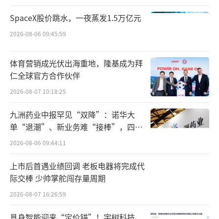
此外，博通总裁兼CEO陈福阳是一名出生
SpaceX股价跳水，一夜蒸发1.5万亿元
于马来西亚槟城的华人，他在业内被称为“半
2026-08-06 09:45:59
导体并购之王”，他曾主导的对博通的收购也
创下了半导体行业当时的最大规模收购交易。
体育营销成光伏出海重地，隆基成为拜
仁全球官方合作伙伴
多重困境待解
2026-08-07 10:18:25
陈立武此时接手的英特尔正处于风雨飘摇
九洲药业中报罕见“双降”：诺华大
之中。作为曾经的芯片行业霸主，英特尔在过
单“退潮”、新业务难“接棒”，四大
去几十年中主导着半导体领域。然而，近年
难关待闯
2026-08-06 09:44:11
来，该公司面临着诸多挑战。《纽约时报》指
上市后首遇业绩回调 老板电器将完成代
出，陈立武需要“重振一家已失去光环的芯片
际交棒 少帅掌舵闯存量周期
巨头”，面临AI市场失利和财务压力的双重挑
2026-08-07 16:26:59
战。
具身智能迎来“定价锚”！宇树科技