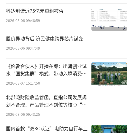
做出重大调整。新的发展方向包括重组英特尔
科达制造近75亿元重组被否
的人工智能业务模式以及裁员，以解决陈立武
2026-08-06 09:48:59
所认为的公司中层管理行动迟缓且臃肿的问
题。
股价异动背后 济民健康跨界芯片谋变
2026-08-06 09:47:49
消息人士称，改造公司的制造业务是陈立
武的核心要务之一，该业务曾只为英特尔制造
《伦敦合伙人》开播在即：出海创业试
芯片，但现在已重新调整为英伟达等外部客户
水“国货集群”模式，带动入境消费反
生产半导体。
向种草
2026-08-07 15:17:50
陈立武是英特尔7年来第四任CEO，也是英
北部湾财险收监管函，直指公司发展规
特尔历史上第一位华人CEO。而随着陈立武就
划不合理、产品管理不到位等核心“痛
点”
任，美国四大芯片巨头掌舵者均为华人。
2026-08-06 09:43:25
目前风头正盛的英伟达由黄仁勋等人于199
国内首款“双3C认证”电助力自行车上