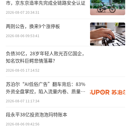
市，京东京造率先完成全链路安全认证
3年创立，2020年7月，英伟达首次在市值上超
越英特尔，成为美国市值最高的芯片厂商，它
2026-08-07 20:34:31
也是首家市值达到1万亿美元的芯片企业。黄仁
两则公告，换来9个涨停板
勋是美籍华人，1963年2月17日出生于中国台
2026-08-06 09:53:41
湾省台南市，目前担任英伟达公司创始人兼首
席执行官。今年年初，黄仁勋开启中国行，访
负债30亿，28岁年轻人败光百亿国企，
问了深圳、台北、北京和上海等多个主要城
知名饮料巨鳄悲情落幕？
市。
2026-08-05 17:14:52
另一位知名的芯片巨头掌舵者是华人女性
苏泊尔“AI低俗广告”翻车背后：83%
外资全盘掌控，陷入流量内卷、质量频
——苏姿丰。苏姿丰1969年11月7日出生于中国
发的负循环
2026-08-07 11:17:34
台湾省台南市，是美籍华裔半导体芯片专家，
美国超威半导体公司（AMD）董事长兼首席执
段永平38亿投资泡泡玛特账本
行官。
2026-08-06 09:42:56