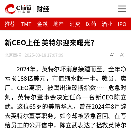
财经
推荐
TMT
金融
地产
消费
医药
酒业
IPO
新CEO上任 英特尔迎来曙光？
北京商报
2025-03-18 17:07:09
2024年，英特尔坏消息接踵而至。全年净
亏损188亿美元，市值缩水超一半。裁员、卖
厂、CEO离职、被踢出道琼斯指数……危急时
刻，英特尔董事会决定任命一名新CEO陈立
武。这位65岁的美籍华人，曾在2024年8月辞
去英特尔董事职务，如今却被紧急召回。在写
给员工的公开信中，陈立武表达了拯救英特尔