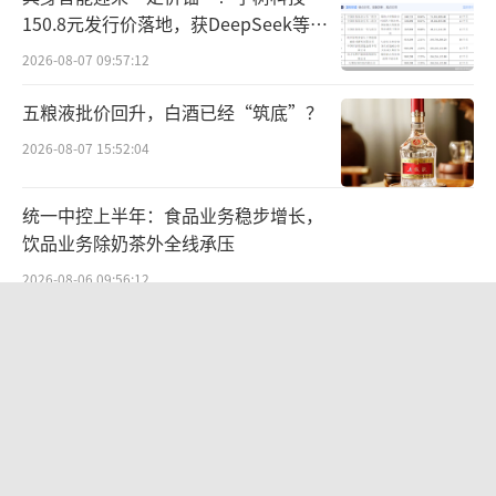
自2021年以来，英特尔营收已经连续三年
150.8元发行价落地，获DeepSeek等豪
下滑。2024财年，英特尔实现营收531亿美
华战配加持
2026-08-07 09:57:12
元，净亏损187.56亿美元，而2023财年净利为
五粮液批价回升，白酒已经“筑底”？
16.89亿美元。
2026-08-07 15:52:04
在市场份额方面，英特尔也面临激烈的竞
争和严峻的挑战。传统PC处理器市场，AMD凭
统一中控上半年：食品业务稳步增长，
借其不断创新的产品和性价比优势，逐渐侵蚀
饮品业务除奶茶外全线承压
英特尔的市场份额。据Mercury Research的数
2026-08-06 09:56:12
据显示，2024年第四季度，AMD在x86 PC处理
“女生洗澡，大叔帮搓背”，“中国锅
器市场的份额达到了创纪录的40.6%，而英特
王”苏泊尔AI广告辣眼睛，已紧急下架
尔的份额则降至59.4%。
2026-08-06 09:44:37
在数据中心市场，英特尔同样面临着来自
航油成本倍增仍净赚62亿港元，进击的
英伟达、AMD以及众多新兴芯片厂商的竞争。
国泰靠“过境红利”加速扩张