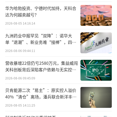
化问题吗？
华为哈勃投资、宁德时代加持，天科合
达为何越卖越亏？
谁在买宇树机器人？
2026-08-05 14:16:14
在电商平台上卖机器人，是今年以来宇树
九洲药业中报罕见“双降”：诺华大
一直在做的事情。
单“退潮”、新业务难“接棒”，四大
难关待闯
2026-08-06 09:44:11
今年2月，宇树G1与H1两款人形机器人上
营收暴增22倍仍亏2580万元，集益威闯
线京东，G1售价9.9万元，预计45天交货；H1
关科创板背后深陷客户依赖与无实控人
售价65万元，预计60天交货。
困局
2026-08-06 09:45:09
3月，宇树入驻速卖通开设官方旗舰店，上
贝肯能源二次“易主”：原实控人溢价
线G1和H1两款人形机器人，海外版G1起售价1.
40%“清仓”离场，潘兵联合新洋丰、
6万美元（约合人民币11.6万元）。
宏科百世拟入主
2026-08-05 14:11:25
以及连续登上李佳琦和罗永浩的直播间，