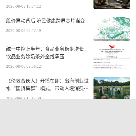
售价99000元，而EDU旗舰版最高达349000
2026-08-03 16:34:22
元。
股价异动背后 济民健康跨界芯片谋变
2026-08-06 09:47:49
统一中控上半年：食品业务稳步增长，
饮品业务除奶茶外全线承压
2026-08-06 09:56:12
《伦敦合伙人》开播在即：出海创业试
水“国货集群”模式，带动入境消费反
向种草
2026-08-07 15:17:50
宇树H1
“女生洗澡，大叔帮搓背”，“中国锅
那么，到底是谁在购买宇树机器人呢？
王”苏泊尔AI广告辣眼睛，已紧急下架
2026-08-06 09:44:37
宇树机器人的订单基本都是来源于B端，科