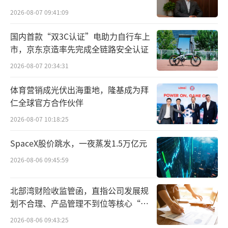
2026-08-07 09:41:09
交个朋友直播间
国内首款“双3C认证”电助力自行车上
市，京东京造率先完成全链路安全认证
宇树G1机器人讲品，宇树Go2机器狗在旁
2026-08-07 20:34:31
边展示握手、拜年、跳跃等动作，场面一度非
常热烈，创下5分钟内销售额128万元的纪录。
体育营销成光伏出海重地，隆基成为拜
仁全球官方合作伙伴
在罗永浩之前，宇树G1和Go2还在3月7日
2026-08-07 10:18:25
亮相李佳琦直播间，与李佳琦互动交流，表演
SpaceX股价跳水，一夜蒸发1.5万亿元
后空翻、倒立、跳舞、比心等才艺表演，甚至
喊出“321上链接”的口号。
2026-08-06 09:45:59
可以说，这是机器人首次在直播电商边界
北部湾财险收监管函，直指公司发展规
进行探索，目的是广阔的B端市场。
划不合理、产品管理不到位等核心“痛
点”
2026-08-06 09:43:25
但，这能激活机器人赛道备受诟病的商业