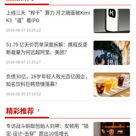
上线三天“榨干”算力 月之暗面被Kimi
K3“逼”着IPO
2026-08-07 16:25:22
51.79 亿天价罚单深度拆解：携程反垄
断裁量为何远超阿里、美团？
2026-08-07 17:25:27
负债30亿，28岁年轻人败光百亿国企，
知名饮料巨鳄悲情落幕？
2026-08-05 17:14:52
精彩推荐
专访战斗蚂蚁创始人刘坤：安顿用“锁
定-设计-击穿”跑出10倍增长