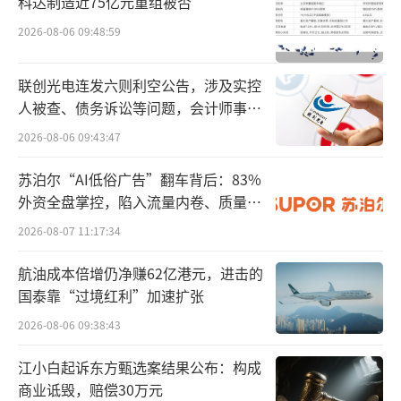
科达制造近75亿元重组被否
这些都是宇树借助电商赛道，来冲击C端市场。
2026-08-06 09:48:59
作为具身智能赛道里的头号玩家，宇树是
联创光电连发六则利空公告，涉及实控
机器人企业里商业化进展最好的一个，但它的
人被查、债务诉讼等问题，会计师事务
客户也绝大多数来源于B端。
所曾出具“保留意见”
2026-08-06 09:43:47
高工机器人产业研究所数据显示，2024年
苏泊尔“AI低俗广告”翻车背后：83%
宇树机器狗年销量高达2.37万台，约占全球市
外资全盘掌控，陷入流量内卷、质量频
发的负循环
场69.75%的份额。
2026-08-07 11:17:34
除了机器狗之外，在2024年，宇树实现人
航油成本倍增仍净赚62亿港元，进击的
国泰靠“过境红利”加速扩张
形机器人交付量突破1500台，创全球纪录。
2026-08-06 09:38:43
对比无人机来说，1500台机器人的数量却
江小白起诉东方甄选案结果公布：构成
是很渺小，但机器人定价却极为高昂，标准版
商业诋毁，赔偿30万元