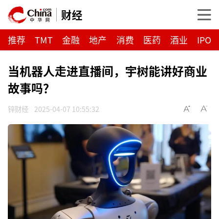
财经
推荐
TMT
金融
地产
消费
医药
酒业
IPO
当机器人走进直播间，宇树能讲好商业
故事吗？
锌财经
2025-04-07 10:55:32