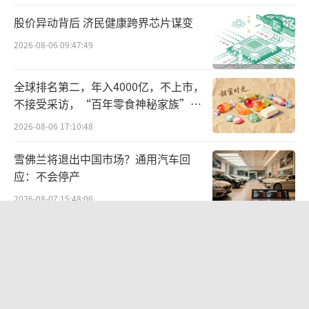
股价异动背后 济民健康跨界芯片谋变
2026-08-06 09:47:49
全球排名第二，年入4000亿，不上市，
不接受采访，“百年零食神秘家族”浮
出水面？
2026-08-06 17:10:48
雪佛兰将退出中国市场？通用汽车回
应：不会停产
2026-08-07 15:48:06
贝肯能源二次“易主”：原实控人溢价
40%“清仓”离场，潘兵联合新洋丰、
宏科百世拟入主
2026-08-05 14:11:25
欣天科技易主背后藏六年对赌，“华为