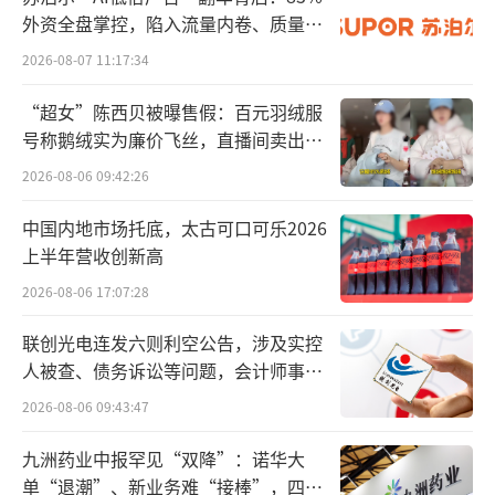
外资全盘掌控，陷入流量内卷、质量频
发的负循环
2026-08-07 11:17:34
“超女”陈西贝被曝售假：百元羽绒服
号称鹅绒实为廉价飞丝，直播间卖出超
百万元
2026-08-06 09:42:26
中国内地市场托底，太古可口可乐2026
上半年营收创新高
2026-08-06 17:07:28
联创光电连发六则利空公告，涉及实控
人被查、债务诉讼等问题，会计师事务
所曾出具“保留意见”
2026-08-06 09:43:47
九洲药业中报罕见“双降”：诺华大
单“退潮”、新业务难“接棒”，四大