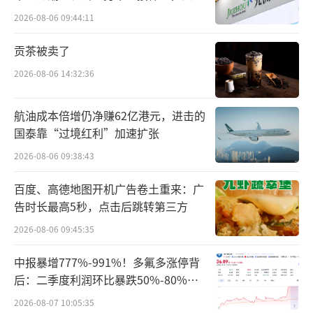
难关待闯
2026-08-06 09:44:11
贡茶被卖了
2026-08-06 14:32:36
航油成本倍增仍净赚62亿港元，进击的
国泰靠“过境红利”加速扩张
2026-08-06 09:38:43
百度、高德地图开机广告卷土重来：广
告时长最高5秒，点击后跳转第三方
2026-08-06 09:45:35
中报暴增777%-991%！多氟多涨停背
后：二季度利润环比暴跌50%-80%，
是黄金坑还是陷阱？
2026-08-07 10:05:35