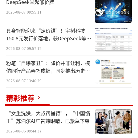
DeepSeek举起涨价牌
丁某、严某账户合计卖出“汇宇制药”股票14.
2026-08-07 09:55:11
22万股，成交金额252.51万元。前述交易构成
买入后六个月内卖出以及卖出后六个月内又买
具身智能迎来“定价锚”！宇树科技
入的情形。
150.8元发行价落地，获DeepSeek等豪
华战配加持
2026-08-07 09:57:12
根据《行政处罚决定书》认定，丁兆作为
公司董事长、总经理，父亲丁某、母亲严某的
粉笔“自曝家丑”：降价并非让利，模
上述行为构成短线交易。鉴于前述违规事实和
仿同行产品弄巧成拙，同步推出历史学
员退费方案
情节，经上交所纪律处分委员会审核通过，根
2026-08-07 13:40:29
据《科创板股票上市规则》第14.2.5条及《上
精彩推荐
海证券交易所纪律处分和监管措施实施办法》
《上海证券交易所上市公司自律监管指引第10
“女生洗澡，大叔帮搓背”，“中国锅
号——纪律处分实施标准》等有关规定，上交所
王”苏泊尔AI广告辣眼睛，已紧急下架
对丁兆予以通报批评。
（责任编辑：zx0600）
2026-08-06 09:44:37