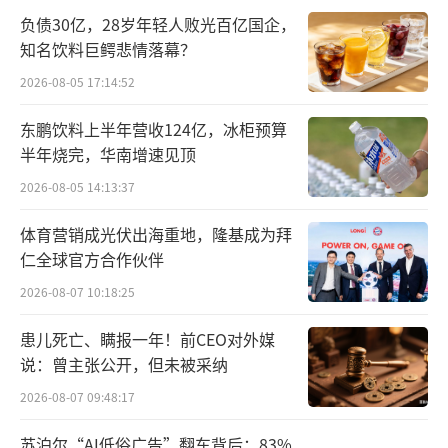
负债30亿，28岁年轻人败光百亿国企，
知名饮料巨鳄悲情落幕？
2026-08-05 17:14:52
东鹏饮料上半年营收124亿，冰柜预算
半年烧完，华南增速见顶
2026-08-05 14:13:37
体育营销成光伏出海重地，隆基成为拜
仁全球官方合作伙伴
2026-08-07 10:18:25
患儿死亡、瞒报一年！前CEO对外媒
说：曾主张公开，但未被采纳
2026-08-07 09:48:17
苏泊尔“AI低俗广告”翻车背后：83%