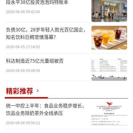
段永平38亿投资泡泡玛特账本
者通吃，市场的聚光灯也始终聚焦于头部企
2026-08-06 09:42:56
业。对于只做上层应用的AI套壳或“借鉴”企
业而言，尽管市场爆发的可能性高，但始终不
负债30亿，28岁年轻人败光百亿国企，
掌握底层核心技术，往往被认为缺乏风险承受
知名饮料巨鳄悲情落幕？
能力。金沙江创投主管合伙人朱啸虎甚至直
2026-08-05 17:14:52
言：“所有AI应用都是套壳应用，说有壁垒是
忽悠人的。”
科达制造近75亿元重组被否
2026-08-06 09:48:59
尽管如此，笔者注意到，仅在一个多月的
时间内，部分大模型大厂已正快速下探到Manu
精彩推荐
s所在的赛道——AI智能体。而另据外媒报道，
Manus背后的公司“蝴蝶效应”获得了由美国
统一中控上半年：食品业务稳步增长，
风投Benchmark领投的一轮融资，融资金额达
饮品业务除奶茶外全线承压
7500万美元。该轮融资让Manus的估值提升至
2026-08-06 09:56:12
近5亿美元。