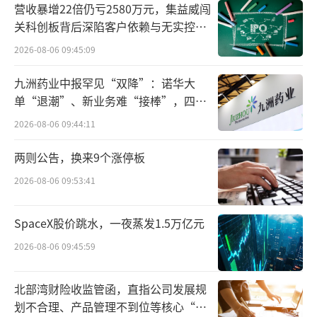
营收暴增22倍仍亏2580万元，集益威闯
关科创板背后深陷客户依赖与无实控人
这种迹象表明，市场需要借DeepSeek-R1
困局
2026-08-06 09:45:09
大模型普及和Manus应用爆火的催化，去化解
过去企业智能化转型过程中遗留的大量业务需
九洲药业中报罕见“双降”：诺华大
求和技术空白。AI智能体在产品设计、商业化
单“退潮”、新业务难“接棒”，四大
难关待闯
服务、安全治理等方面，既是新问题，也是老
2026-08-06 09:44:11
问题。
两则公告，换来9个涨停板
大厂下探AI智能体，很努力
2026-08-06 09:53:41
目前大厂正加快布局AI智能体。
SpaceX股价跳水，一夜蒸发1.5万亿元
2026-08-06 09:45:59
据相关媒体报道，Manus出圈前后，字节
就搞了至少5个团队在开发不同AI智能体产品。
北部湾财险收监管函，直指公司发展规
而据百度官方，新上线的“心响”APP则由一
划不合理、产品管理不到位等核心“痛