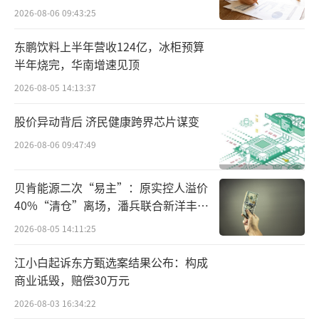
群95后组成的团队，在30天内研发出来。
点”
2026-08-06 09:43:25
目前字节推出了智能体协作平台“扣子空
东鹏饮料上半年营收124亿，冰柜预算
间”，通过部署多类型AI智能体，调用精通各
半年烧完，华南增速见顶
项技能的“通用实习生”与各行各业的“领域
2026-08-05 14:13:37
专家”两种专业身份处理任务。基于“扣子空
股价异动背后 济民健康跨界芯片谋变
间”，初步提供两种专家Agent，一是针对股票
2026-08-06 09:47:49
分析的“华泰A股观察助手”，另一个则是针对
行研分析的“用户研究专家”。
贝肯能源二次“易主”：原实控人溢价
40%“清仓”离场，潘兵联合新洋丰、
而百度亮相的体“心响”APP，则是一款
宏科百世拟入主
2026-08-05 14:11:25
宣称对标Manus的通用AI智能体，涵盖超200个
任务类型，包括日常的例行任务、城市旅游规
江小白起诉东方甄选案结果公布：构成
划，专业性较强的深度研究、法律咨询、健康
商业诋毁，赔偿30万元
咨询等。
2026-08-03 16:34:22