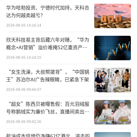
华为哈勃投资、宁德时代加持，天科合
而与Manus合作密切的阿里也动作频频。
达为何越卖越亏？
最早在3月份，阿里就与Manus达成战略合作，
2026-08-05 14:16:14
双方将基于通义千问系列开源模型，在国产模
型和算力平台上实现Manus的全部功能。近
欣天科技易主背后藏六年对赌，“华为
日，阿里旗下AI智能体“心流”开启了高级研
概念+AI营销”溢价难掩52亿重资产考
验
究模式公测，用户可填写问卷等待邀请。该智
2026-08-05 14:14:15
能体宣传称能像人类专家一样，自动帮做研
“女生洗澡，大叔帮搓背”，“中国锅
究、写报告、写代码。
王”苏泊尔AI广告辣眼睛，已紧急下架
2026-08-06 09:44:37
为了进一步达成AI智能体生态的构建，上
述厂商也不约而同先后拥抱MCP机制。
“超女”陈西贝被曝售假：百元羽绒服
号称鹅绒实为廉价飞丝，直播间卖出超
4月9日，阿里云百炼上线业界首个全生命
百万元
2026-08-06 09:42:26
周期MCP服务，同日，腾讯云上线正式发布“A
航油成本倍增仍净赚62亿港元，进击的