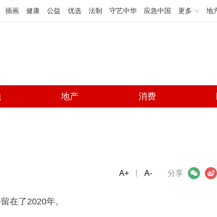
插画
健康
公益
优选
法制
守艺中华
应急中国
更多
地
融
地产
消费
A+
微信
A-
微博
分享
在了2020年。