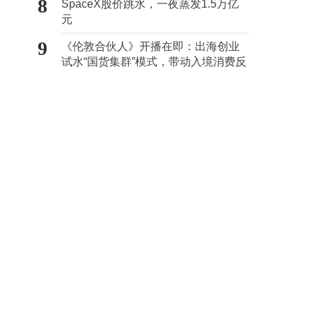
8
SpaceX股价跳水，一夜蒸发1.5万亿
元
9
《伦敦合伙人》开播在即：出海创业
试水“国货集群”模式，带动入境消费反
向种草