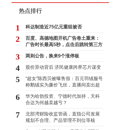
热点排行
1
科达制造近75亿元重组被否
2
百度、高德地图开机广告卷土重来：
广告时长最高5秒，点击后跳转第三方
3
两则公告，换来9个涨停板
4
股价异动背后 济民健康跨界芯片谋变
5
“超女”陈西贝被曝售假：百元羽绒服号
称鹅绒实为廉价飞丝，直播间卖出超
百万元
6
华为哈勃投资、宁德时代加持，天科
合达为何越卖越亏？
7
北部湾财险收监管函，直指公司发展
规划不合理、产品管理不到位等核
心“痛点”