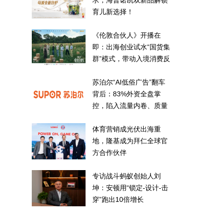
求，海普诺凯双新品解锁
育儿新选择！
《伦敦合伙人》开播在
即：出海创业试水“国货集
群”模式，带动入境消费反
向种草
苏泊尔“AI低俗广告”翻车
背后：83%外资全盘掌
控，陷入流量内卷、质量
频发的负循环
体育营销成光伏出海重
地，隆基成为拜仁全球官
方合作伙伴
专访战斗蚂蚁创始人刘
坤：安顿用“锁定-设计-击
穿”跑出10倍增长