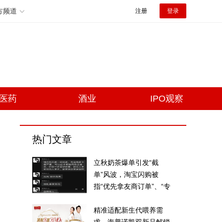
方频道
注册
登录
医药
酒业
IPO观察
热门文章
立秋奶茶爆单引发“截
单”风波，淘宝闪购被
指“优先拿友商订单”、“专
挑贵的拿”
精准适配新生代喂养需