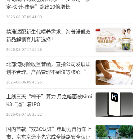
国内外掀起了一股开放MCP服务潮流。
定-设计-击穿”跑出10倍增长
2026-08-07 09:41:09
精准适配新生代喂养需求，海普诺凯双
新品解锁育儿新选择！
2026-08-07 17:52:28
北部湾财险收监管函，直指公司发展规
划不合理、产品管理不到位等核心“痛
点”
2026-08-06 09:43:25
上线三天“榨干”算力 月之暗面被Kimi
某家刚开放了MCP服务的负责人告诉我
K3“逼”着IPO
们，在MCP出来以前，客户想要深度使用一款A
2026-08-07 16:25:22
I产品功能，只能选用SaaS工具。但对很多具有
行业know how的客户来说，通用SaaS欠缺了
国内首款“双3C认证”电助力自行车上
市，京东京造率先完成全链路安全认证
一些深度能力。