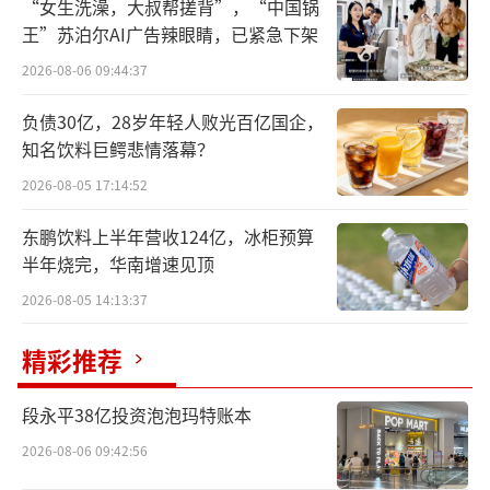
“女生洗澡，大叔帮搓背”，“中国锅
王”苏泊尔AI广告辣眼睛，已紧急下架
从大背景来看，MCP可以视为Agent落地
的一环。Manus只是一个开端，标准共识达成
2026-08-06 09:44:37
后，肉眼可见的将是大规模Agent应用落地。
负债30亿，28岁年轻人败光百亿国企，
知名饮料巨鳄悲情落幕？
届时，Agent应用又将演变为大厂生态之
2026-08-05 17:14:52
争。
东鹏饮料上半年营收124亿，冰柜预算
做独立Agent应用，不得不面临成本和被头
半年烧完，华南增速见顶
部公司覆盖的危险，被集成到大厂Agent应用生
2026-08-05 14:13:37
态或许成为选择之一。由此，大厂掌握了从定
精彩推荐
义到筛选的权力。在此情况下，生态越完备，
数据壁垒越高，在行业中的话语权就越大。
段永平38亿投资泡泡玛特账本
大厂扩列
2026-08-06 09:42:56