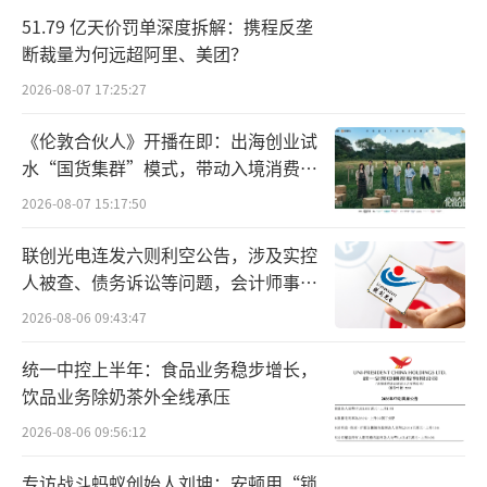
有相关技术人员认为，MCP本质是给模型
51.79 亿天价罚单深度拆解：携程反垄
和外部工具之间提供了一个标准，和高效的连
断裁量为何远超阿里、美团？
接方式。他特别强调，“MCP仅是个协议，并
2026-08-07 17:25:27
没有提升或给大模型带来任何新的能力”。
《伦敦合伙人》开播在即：出海创业试
水“国货集群”模式，带动入境消费反
上述技术人员表示，MCP对构建服务而
向种草
言，不是必选项。即使没有MCP，通过Functio
2026-08-07 15:17:50
n Call和现有的工具调参也可以达到相同的效
联创光电连发六则利空公告，涉及实控
果。
人被查、债务诉讼等问题，会计师事务
所曾出具“保留意见”
2026-08-06 09:43:47
虽然从技术实现角度，不管是否有MCP，
实现的流程都是一样的。但统一的标准协议对
统一中控上半年：食品业务稳步增长，
饮品业务除奶茶外全线承压
大厂在行业话语权至关重要。可以说，是Open
AI、谷歌先认可了MCP的地位，紧接着阿里、
2026-08-06 09:56:12
百度后来跟上。通过相互认同的方式，他们在
专访战斗蚂蚁创始人刘坤：安顿用“锁