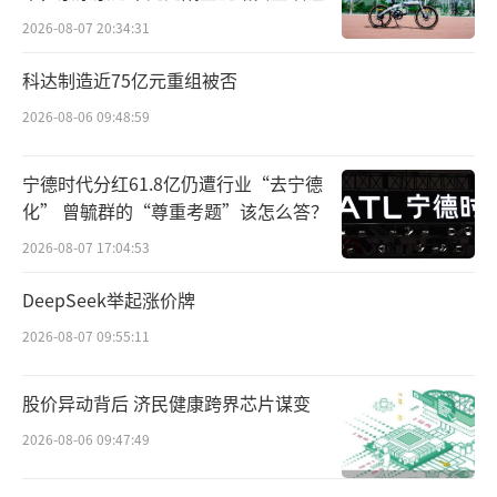
2026-08-07 20:34:31
按照以前则只能走定制化路线，通过Open
科达制造近75亿元重组被否
API的方式集成到系统里。现在推出MCP服务
后，只要一个支持标准MCP协议的Agent，就
2026-08-06 09:48:59
能快速接入到产品平台，“省时、省力和省
宁德时代分红61.8亿仍遭行业“去宁德
钱”。
化” 曾毓群的“尊重考题”该怎么答？
未来，为了扩大MCP服务的声量，该负责
2026-08-07 17:04:53
人表示，他们会考虑开源和上架阿里、百度模
DeepSeek举起涨价牌
型服务平台。看重的指标有两个：大厂的流量
2026-08-07 09:55:11
和生态扶持。
股价异动背后 济民健康跨界芯片谋变
百度智能体业务首席架构师、心响APP负
2026-08-06 09:47:49
责人黄际洲跟我们透露，心响既支持外部MCP
接入，也有自己的独立协议。目前，心响内一