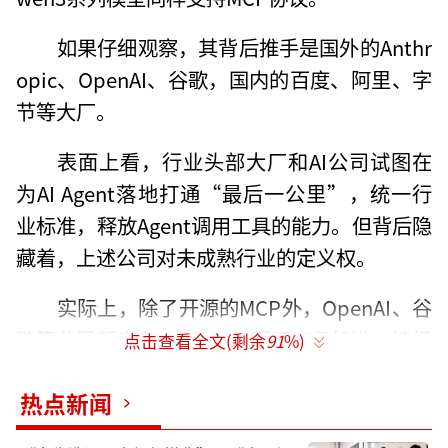
如果仔细观察，其背后推手是国外的Anthr
opic、OpenAI、谷歌，国内的百度、阿里、字
节等大厂。
表面上看，行业头部大厂和AI公司试图在
为AI Agent落地打通“最后一公里”，统一行
业标准，释放Agent调用工具的能力。但背后隐
藏着，上述公司对未成熟行业的定义权。
实际上，除了开源的MCP外，OpenAI、谷
歌等公司都自有一套Agent调用工具标准。选择
点击查看全文(剩余
91
%)
Anthropic构建的MCP，并不意味着对其地位的
热点新闻
认可，而是在已经在开源的基础上，短暂达成
一致，迅速扩大生态伙伴圈。