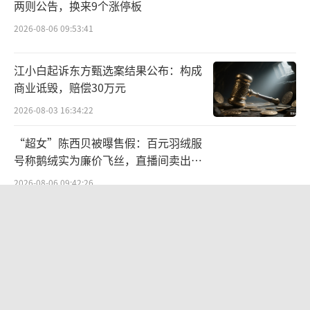
两则公告，换来9个涨停板
共接了十个智能体，包含百度系文库AI绘本功
2026-08-06 09:53:41
能以及外部健康等功能。
现有案例表明，MCP的落地场景效果与技
江小白起诉东方甄选案结果公布：构成
商业诋毁，赔偿30万元
术无关，而是技术之外的因素在起作用。从百
2026-08-03 16:34:22
度到阿里，生态是关键的一环，在无需“磨
合”的情况下完成了适配。
“超女”陈西贝被曝售假：百元羽绒服
号称鹅绒实为廉价飞丝，直播间卖出超
光子星球注意到，阿里云百炼平台云部署
百万元
2026-08-06 09:42:26
MCP Server数量达到了31个，地图、文生图、
搜索等功能均属阿里生态。
华为哈勃投资、宁德时代加持，天科合
达为何越卖越亏？
大厂在其中承担了集成和被集成的角色。
2026-08-05 14:16:14
一方面输送自己成熟的MCP服务能力，比如百
SpaceX股价跳水，一夜蒸发1.5万亿元
度地图、高德地图开放MCP接口；另一方面在
2026-08-06 09:45:59