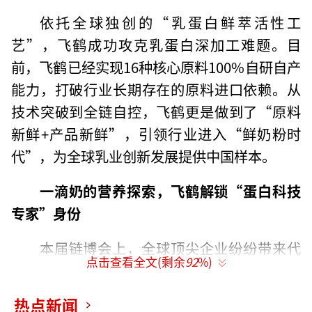
依托全球独创的“乳蛋白鲜萃活性工
艺”，飞鹤成功攻克乳蛋白深加工难题。目
前，飞鹤已经实现16种核心原料100%自研自产
能力，打破行业长期存在的原料进口依赖。从
技术突破到全链自控，飞鹤更是做到了“原料
新鲜+产品新鲜”，引领行业进入“鲜奶粉时
代”，为全球乳业创新发展提供中国样本。
一滴奶的营养探索，飞鹤解锁“蛋白科技
专家”身份
本届链博会上，全球顶尖企业纷纷带来代
点击查看全文(剩余
92
%)
表行业未来趋势的技术与产品。作为乳业“芯
片”领导者，飞鹤在蛋白科技领域的研究成果
热点新闻