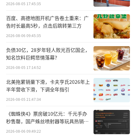
2026-08-05 17:45:35
一直以来，我国乳蛋白原料主要依赖进
百度、高德地图开机广告卷土重来：广
口，国内产业面临价格震荡、原料断供等产业
告时长最高5秒，点击后跳转第三方
链安全隐患。近期，全球乳清蛋白价格暴涨，
2026-08-06 09:45:35
直接导致国内原料采购成本飙升。进口依赖的
负债30亿，28岁年轻人败光百亿国企，
背后，实际上是长期困扰国内乳企的乳蛋白深
知名饮料巨鳄悲情落幕？
加工技术问题。在国外传统的乳蛋白提取工艺
2026-08-05 17:14:52
中，蛋白是奶酪的副产品，且这一工艺要经过
长时间高温和多次加工萃取，会导致蛋白活性
北美拖累销量下滑，卡夫亨氏2026年上
半年营收下滑，下调全年指引
降低。
2026-08-05 21:47:34
如何在有效提取蛋白的基础上，最大限度
《蜘蛛侠4》票房破10亿元：千元手办
的保留营养活性？飞鹤在乳蛋白深加工领域走
秒售罄，国产蛛丝喷射器等玩具热销海
出了一条全新路径——颠覆传统从奶酪加工副产
外
2026-08-06 09:49:22
品中提取蛋白原料的方式，直接从飞鹤自有牧