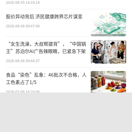
2026-08-05 14:16:14
股价异动背后 济民健康跨界芯片谋变
2026-08-06 09:47:49
图2：飞鹤核心蛋白原料自产技术展示
“女生洗澡，大叔帮搓背”，“中国锅
依托于扎实的产线根基，飞鹤构建起了以
王”苏泊尔AI广告辣眼睛，已紧急下架
酪蛋白为核心的乳蛋白营养战略布局，已建成
2026-08-06 09:44:37
国内领先的酪蛋白规模化生产线，预计今年年
底将发展成为酪蛋白在全国甚至全球最大的供
食品“染色”乱象：46批次不合格，人
工色素占了1/5
应乳企之一。
2026-07-06 16:20:06
飞鹤全面提速乳蛋白原料商业化布局，面
麦当劳2026年Q2营收不及预期，开店
向全球市场供应高品质国产乳原料。原料事业
计划延迟
部推出系列原料子品牌，以乳蛋白系列为核心
2026-08-05 09:51:51
主线，同步布局水解、肽类、初乳、脂肪、乳