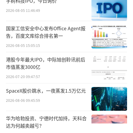
宇树科技IPO，今日询价
在攻克技术难题的同时，飞鹤持续加速产
2026-08-05 11:46:49
业落地，于2012年建成了此后近10年国内唯一
一条正常运转的脱盐乳清生产线，2022年建成
国家工信安全中心发布Office Agent报
中国第一条乳铁蛋白自动化生产线，2026年落
告，百度文库综合排名第一
地国内首条α-乳白蛋白生产线。至此，已经实
2026-08-05 15:05:15
现乳铁蛋白、脱盐乳清粉、α-乳白蛋白等16种
港股今年最大IPO，中际旭创聆讯前后
关键核心原料的100%自研自产能力。
市值蒸发3000亿
2026-07-20 09:47:57
SpaceX股价跳水，一夜蒸发1.5万亿元
2026-08-06 09:45:59
华为哈勃投资、宁德时代加持，天科合
达为何越卖越亏？