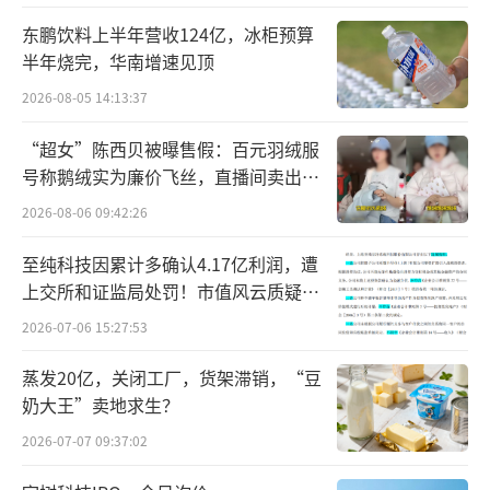
场的优质鲜奶中提取活性蛋白。
东鹏饮料上半年营收124亿，冰柜预算
半年烧完，华南增速见顶
早在2011年，飞鹤便启动了乳蛋白深加工
2026-08-05 14:13:37
研究，经历数千次试验，于2025年发布“乳蛋
“超女”陈西贝被曝售假：百元羽绒服
白鲜萃活性工艺”，这是全球第一次实现直接
号称鹅绒实为廉价飞丝，直播间卖出超
从鲜奶中低温提取优质蛋白，最大程度保留了
百万元
2026-08-06 09:42:26
乳蛋白等核心营养的天然活性，做到了更天
然、更纯净、更高活性。
至纯科技因累计多确认4.17亿利润，遭
上交所和证监局处罚！市值风云质疑其
在人体必需的酪蛋白提取方面，飞鹤还成
财务问题，遭巨额索赔！
2026-07-06 15:27:53
功研发酶解酪蛋白多肽工业化制备系统，实现
蒸发20亿，关闭工厂，货架滞销，“豆
酪蛋白、酪蛋白磷酸肽等核心成分高效转化与
奶大王”卖地求生？
小分子化，解决了中老年、婴幼儿等敏感人群
2026-07-07 09:37:02
的吸收问题。