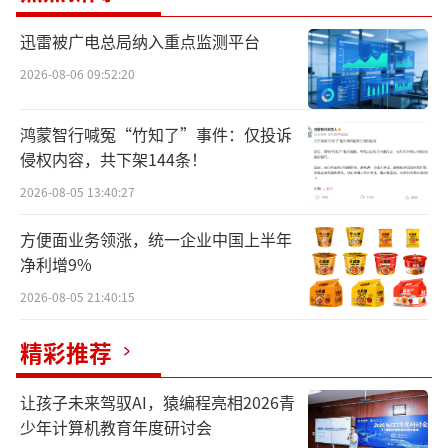
引发关注。以“一滴奶的营养探索”为线索，
飞鹤串联起中国乳业在乳蛋白深加工技术领域
迅雷被广电总局纳入重点监测平台
的突破，揭秘飞鹤奶粉如何引领行业进入“鲜
2026-08-06 09:52:20
奶粉时代”。
鸿蒙智行喊冤“竹知了”事件：仅投诉
侵权内容，共下架144条！
2026-08-05 13:40:27
方便面业务领涨，统一企业中国上半年
净利增9%
2026-08-05 21:40:15
精彩推荐
让孩子未来驾驭AI，猿编程亮相2026青
少年计算机教育年度研讨会
图1：第四届中国国际供应链促进博览会飞鹤展位