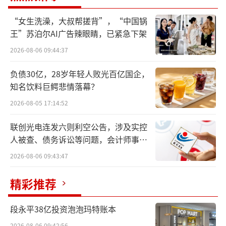
签约赤湾东方，为科捷强化在运力方面的
“女生洗澡，大叔帮搓背”，“中国锅
资源能力，构建完整生态闭环创造了十分有利
王”苏泊尔AI广告辣眼睛，已紧急下架
的条件。具体在运力方面，双方将进一步优化
2026-08-06 09:44:37
国内运输干线网络布局，集中优势运力资源，
同步开展绿能运力合作，积极投入新能源运
负债30亿，28岁年轻人败光百亿国企，
知名饮料巨鳄悲情落幕？
力，形成减碳数据报告，助力客户达成ESG目
标。针对一些临时性运力缺口，赤湾东方可在
2026-08-05 17:14:52
车辆资源方面为科捷提供有竞争力的服务保
联创光电连发六则利空公告，涉及实控
障。同时，双方还将通过打通仓储和运输信息
人被查、债务诉讼等问题，会计师事务
系统，实现各环节线上化与自动化，提升运营
所曾出具“保留意见”
2026-08-06 09:43:47
效率与服务质量。此外，双方还将进一步联动
精彩推荐
各自母公司和生态资源，形成更为强大的生态
合力，并探讨在关键物流节点基础设施建设、
段永平38亿投资泡泡玛特账本
新能源运力、跨境物流等新兴领域进行投资与
2026-08-06 09:42:56