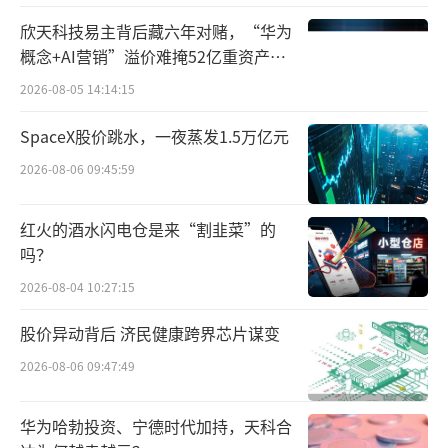
同为5A级物流企业的赤湾东方是中国南山
欣天科技易主背后藏六年对赌，“华为
开发（集团）股份有限公司的全资子公司，隶
概念+AI营销”溢价难掩52亿重资产考
属于百年央企招商局集团。公司在全国范围内
验
2026-08-05 14:14:15
设有40余家分支机构，拥有全国五星级大车
SpaceX股价跳水，一夜蒸发1.5万亿元
队，是国家多式联运示范工程项目牵头企业，
2026-08-06 09:45:59
同时具备公路整车、区域配送、多式联运、公
路跨境、集装箱甩挂、大宗大件商品等综合物
红火的酒水闪电仓是来“割韭菜”的
流资质与运营经验，公司打造的全链条数字化
吗？
管控平台，可实现订单、运力、园区、能耗及
2026-08-04 10:27:15
碳排的全流程可视、可管、可控。
股价异动背后 济民健康跨界芯片谋变
此次强强联合的战略合作，不仅从资源互
2026-08-06 09:47:49
补方面形成有机整合，更是龙头企业积极响应
《关于推动物流数据开放互联有效降低全
社会
华为哈勃投资、宁德时代加持，天科合