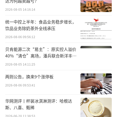
物流成本的实施方案》的率先实践。
达为何越卖越亏？
（责任编辑：z
2026-08-05 14:16:14
x0280）
统一中控上半年：食品业务稳步增长，
饮品业务除奶茶外全线承压
2026-08-06 09:56:12
贝肯能源二次“易主”：原实控人溢价
40%“清仓”离场，潘兵联合新洋丰、
宏科百世拟入主
2026-08-05 14:11:25
两则公告，换来9个涨停板
2026-08-06 09:53:41
华网测评丨杯装冰淇淋测评：哈根达
斯、八喜、甄稀
2026-06-20 11:38:53