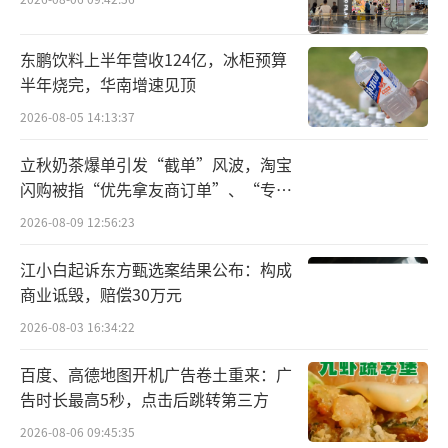
合作的可能性。
东鹏饮料上半年营收124亿，冰柜预算
科捷作为国家5A级物流企业，深耕供应链
半年烧完，华南增速见顶
领域二十余年，已形成覆盖仓储物流、运输配
2026-08-05 14:13:37
送、电商运营、跨境贸易及供应链数字化系统
的全链条服务体系。当前，公司正在推动以AI
立秋奶茶爆单引发“截单”风波，淘宝
技术为核心引擎，以“客户+生态”双轮驱动的
闪购被指“优先拿友商订单”、“专挑
贵的拿”
发展战略，着力打造端到端一体化的供应链解
2026-08-09 12:56:23
决方案。另一方面，科捷母公司神州控股凭借
江小白起诉东方甄选案结果公布：构成
国家技术发明奖一等奖成果转化的“燕云”产
商业诋毁，赔偿30万元
品和科捷在物流供应链领域积累的庞大的专业
2026-08-03 16:34:22
知识库和海量的物流数据，正在积极构建物流
百度、高德地图开机广告卷土重来：广
可信数据平台。覆盖供应链全链条的生态体
告时长最高5秒，点击后跳转第三方
系，将为上述战略目标的实现提供更大助力。
2026-08-06 09:45:35