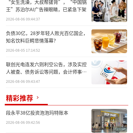
“女生洗澡，大叔帮搓背”，“中国锅
日，嘉美包装股东富新投资有限公司、中凯投
王”苏泊尔AI广告辣眼睛，已紧急下架
资发展有限公司分别与苏州逐越鸿智科技发展
2026-08-06 09:44:37
合伙企业（有限合伙）签署了《预先接受要约
负债30亿，28岁年轻人败光百亿国企，
收购的协议》。
知名饮料巨鳄悲情落幕？
本次交易完成后，苏州逐越鸿智科技发展
2026-08-05 17:14:52
合伙企业（有限合伙）将成为嘉美包装控股股
联创光电连发六则利空公告，涉及实控
东并取得控制权，交易总对价约22.82亿元。
人被查、债务诉讼等问题，会计师事务
所曾出具“保留意见”
2026-08-06 09:43:47
企查查资料显示，逐越鸿杰的实际控制人
为俞浩。俞浩于1987年出生，他作为法定代表
精彩推荐
人的企业有6家，对外投资的企业有19家。追觅
段永平38亿投资泡泡玛特账本
科技的官网显示，俞浩作为追觅科技的创始人
兼CEO，毕业于清华大学航空航天专业，是中
2026-08-06 09:42:56