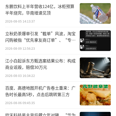
国最早的四旋翼开发者，三旋翼飞行器发明
东鹏饮料上半年营收124亿，冰柜预算
者，同时也是清华大学“天空工场”的创始
半年烧完，华南增速见顶
人。
2026-08-05 14:13:37
前三季度业绩双降
立秋奶茶爆单引发“截单”风波，淘宝
闪购被指“优先拿友商订单”、“专挑
资料显示，嘉美包装成立于2011年1月，2
贵的拿”
2026-08-09 12:56:23
019年12月在深交所上市，主营业务为食品饮料
包装容器的研发、设计、生产和销售及提供饮
江小白起诉东方甄选案结果公布：构成
料灌装服务。公司的主要产品包括三片罐、二
商业诋毁，赔偿30万元
片罐、无菌纸包装和PET瓶，主要用于含乳饮
2026-08-03 16:34:22
料和植物蛋白饮料、即饮茶和其他饮料以及瓶
百度、高德地图开机广告卷土重来：广
装水的包装，同时提供各类饮料的灌装服务。
告时长最高5秒，点击后跳转第三方
公司的主要客户包括养元饮品、王老吉、银鹭
2026-08-06 09:45:35
集团、达利集团、喜多多等国内知名食品饮料
欣天科技易主背后藏六年对赌，“华为