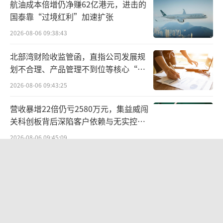
读。重点在于，智元机器人旗下资产并未注入
航油成本倍增仍净赚62亿港元，进击的
上市公司，并不构成《重大资产重组办法》中
国泰靠“过境红利”加速扩张
规定的重组上市。
2026-08-06 09:38:43
实际上，这样的情况在市场上并非首次出
北部湾财险收监管函，直指公司发展规
划不合理、产品管理不到位等核心“痛
现。今年3月，A股公司永安行接盘方揭晓，哈
点”
2026-08-06 09:43:25
啰联合创始人杨磊也是通过受让股权的方式欲
拿下上市公司控制权，彼时也有哈啰借壳上市
营收暴增22倍仍亏2580万元，集益威闯
的言论出现。但实际上，哈啰的资产并未注入
关科创板背后深陷客户依赖与无实控人
困局
上市公司体内，并不构成借壳上市。
2026-08-06 09:45:09
从以上案列可知，追觅科技会否成功借壳
科达制造近75亿元重组被否
嘉美包装上市，取决于是否将旗下核心资产注
2026-08-06 09:48:59
入。
华网测评丨豆沙粽测评：五芳斋、三
除此以外，追觅科技创始人似乎更倾向于
全、诸老大