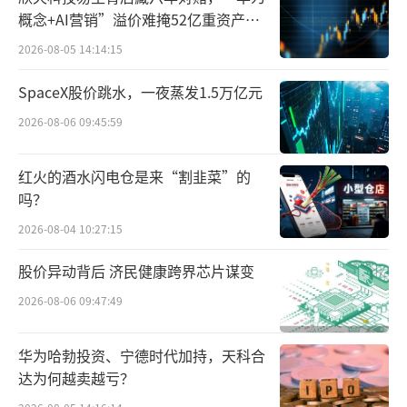
企业。
概念+AI营销”溢价难掩52亿重资产考
验
业绩方面，公司于2021年创下34.52亿元的
2026-08-05 14:14:15
营收纪录，此后几年营收始终在30亿元上下徘
SpaceX股价跳水，一夜蒸发1.5万亿元
徊，难以逾越当年高点。盈利方面，公司净利
2026-08-06 09:45:59
润近年来大幅波动，2022年归母净利润曾创17
03.18万元的低点，2024年虽然反弹至1.83亿
红火的酒水闪电仓是来“割韭菜”的
元，但离上市前2014年的2.53亿元仍有差距。
吗？
2026-08-04 10:27:15
2025年前三季度，公司业绩再度下滑，实
现营业收入20.39亿元，同比下降1.94%；归母
股价异动背后 济民健康跨界芯片谋变
净利润3916.02万元，同比下降47.25%。
2026-08-06 09:47:49
公司表示，2025年前三季度，在饮料行
华为哈勃投资、宁德时代加持，天科合
业“小年”（春节旺季落在2025年的天数少）
达为何越卖越亏？
和饮料礼品消费场景需求不振的困难的外部环