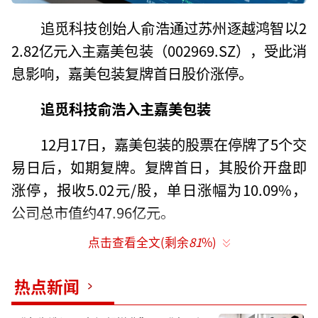
追觅科技创始人俞浩通过苏州逐越鸿智以2
2.82亿元入主嘉美包装（002969.SZ），受此消
息影响，嘉美包装复牌首日股价涨停。
追觅科技俞浩入主嘉美包装
12月17日，嘉美包装的股票在停牌了5个交
易日后，如期复牌。复牌首日，其股价开盘即
涨停，报收5.02元/股，单日涨幅为10.09%，
公司总市值约47.96亿元。
点击查看全文(剩余
81
%)
同时，嘉美包装控制权的接盘方浮出水
面。公告显示，12月16日，嘉美包装控股股东
热点新闻
中包香港与苏州逐越鸿智科技发展合伙企业
（有限合伙）签署了《股份转让协议》。同