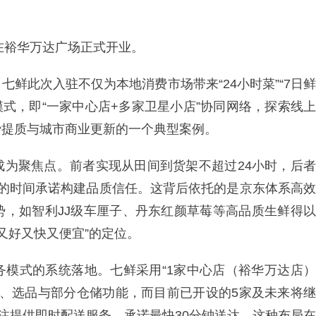
在裕华万达广场正式开业。
鲜此次入驻不仅为本地消费市场带来“24小时菜”“7日鲜
”模式，即“一家中心店+多家卫星小店”协同网络，探索线上
费提质与城市商业更新的一个典型案例。
蛋”成为聚焦点。前者实现从田间到货架不超过24小时，后者
晰的时间承诺构建品质信任。这背后依托的是京东体系高效
势，如智利JJ级车厘子、丹东红颜草莓等高品质生鲜得以
“又好又快又便宜”的定位。
务模式的系统落地。七鲜采用“1家中心店（裕华万达店）
体验、选品与部分仓储功能，而目前已开设的5家及未来将继
专注提供即时配送服务，承诺最快30分钟送达。这种布局在