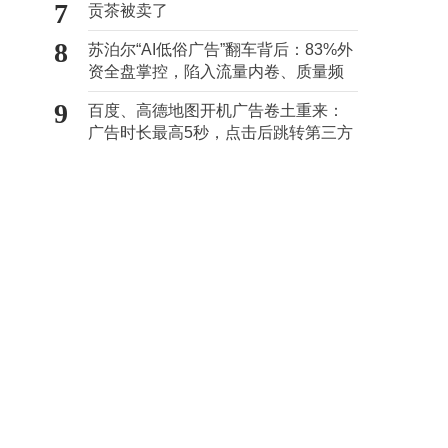
7
贡茶被卖了
8
苏泊尔“AI低俗广告”翻车背后：83%外
资全盘掌控，陷入流量内卷、质量频
发的负循环
9
百度、高德地图开机广告卷土重来：
广告时长最高5秒，点击后跳转第三方