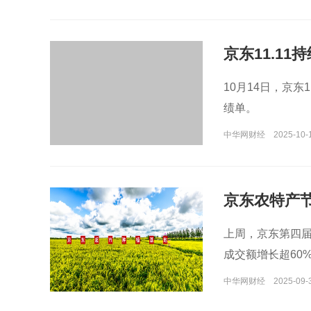
京东11.1
10元”优惠
10月14日，京东
绩单。
中华网财经
2025-10-
京东农特产节
户增收三成
上周，京东第四
成交额增长超60
中华网财经
2025-09-