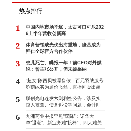
热点排行
1
中国内地市场托底，太古可口可乐202
6上半年营收创新高
2
体育营销成光伏出海重地，隆基成为
拜仁全球官方合作伙伴
3
患儿死亡、瞒报一年！前CEO对外媒
说：曾主张公开，但未被采纳
4
“超女”陈西贝被曝售假：百元羽绒服号
称鹅绒实为廉价飞丝，直播间卖出超
百万元
5
联创光电连发六则利空公告，涉及实
控人被查、债务诉讼等问题，会计师
事务所曾出具“保留意见”
6
九洲药业中报罕见“双降”：诺华大
单“退潮”、新业务难“接棒”，四大难关
待闯