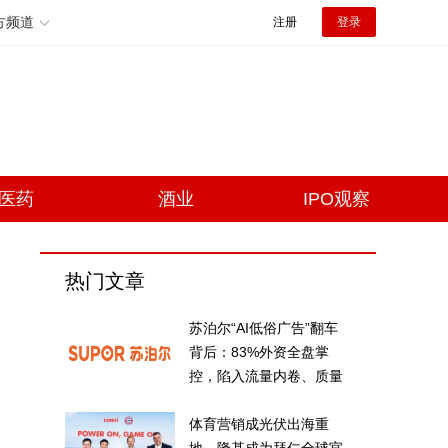
方频道
注册
登录
医药
酒业
IPO观察
热门文章
苏泊尔“AI低俗广告”翻车
背后：83%外资全盘掌
控，陷入流量内卷、质量
频发的负循环
体育营销成光伏出海重