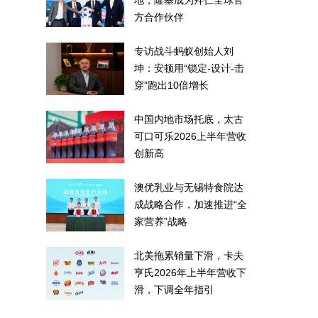
地，隆基成为拜仁全球官
方合作伙伴
专访战斗蚂蚁创始人刘
坤：安顿用“锁定-设计-击
穿”跑出10倍增长
中国内地市场托底，太古
可口可乐2026上半年营收
创新高
澳优乳业与无锡特食院达
成战略合作，加速推进“全
家营养”战略
北美拖累销量下滑，卡夫
亨氏2026年上半年营收下
滑，下调全年指引