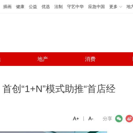
插画
健康
公益
优选
法制
守艺中华
应急中国
更多
地
融
地产
消费
创“1+N”模式助推“首店经
A+
微信
A-
微博
分享