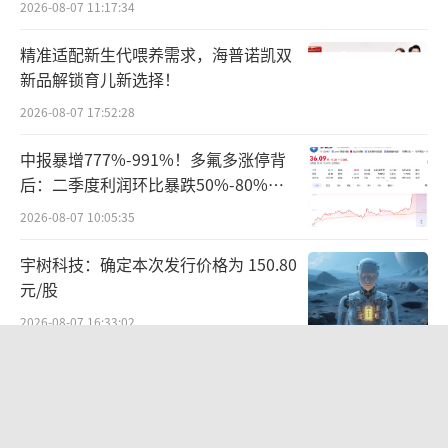
2026-08-07 11:17:34
鞋面质感不一样，甚至连鞋码大小都不
精准适配新生代喂养需求，海普诺凯双
同”“西太后项链的LOGO做工明显不同，包装
新品解锁育儿新选择！
盒子的大小颜色也不一样”“香奈儿洗面奶外
2026-08-07 17:52:28
包装和专柜不一样”……
中报暴增777%-991%！多氟多涨停背
这不禁令上述用户质疑：得物是不是卖假
后：二季度利润环比暴跌50%-80%，
货？面对质疑，得物官方客服表示，“同款商
是黄金坑还是陷阱？
2026-08-07 10:05:35
品会存在不同产地、批次、版本等差异，使用
宇树科技：确定本次发行价格为 150.80
的生产模具、原材料选材等也会有所不同，存
元/股
在些许对比差异属常见现象，得物确保售出商
2026-08-07 16:33:02
品为该品牌全新正品，并且比其他平台多一重
查验鉴别服务”。
宁德时代分红61.8亿仍遭行业“去宁德
化” 曾毓群的“尊重考题”该怎么答？
对此，高承飞对中华网财经表示，“版本
2026-08-07 17:04:53