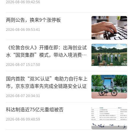
2026-08-06 09:42:56
发货地与此前购买的始祖鸟商品并非同一地
点。
两则公告，换来9个涨停板
面对消费者A提出的“提供始祖鸟官方购买
2026-08-06 09:53:41
凭证或官方正品鉴定”要求，得物客服明确表
《伦敦合伙人》开播在即：出海创业试
示“无法提供这项权益”。平台仅能以自身鉴
水“国货集群”模式，带动入境消费反
定作为正品依据，消费者A直言：“得物假货太
向种草
2026-08-07 15:17:50
多了，无法相信！”
国内首款“双3C认证”电助力自行车上
眺远营销咨询IP事业部总经理高承飞对中
市，京东京造率先完成全链路安全认证
华网财经表示，从《电子商务法》和《消费者
2026-08-07 20:34:31
权益保护法》的框架看，得物作为平台方主张
科达制造近75亿元重组被否
商品为正品，需承担初步举证责任。但法律并
2026-08-06 09:48:59
未强制要求平台必须提供品牌方鉴定报告——这
恰恰是得物的灰色地带。