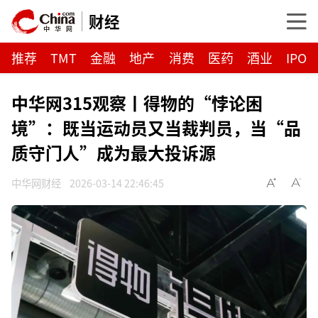
财经
推荐
TMT
金融
地产
消费
医药
酒业
IPO
中华网315观察丨得物的“悖论困
境”：既当运动员又当裁判员，当“品
质守门人”成为最大投诉源
中华网财经
2026-03-14 22:46:45