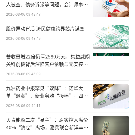
人被查、债务诉讼等问题，会计师事务
所曾出具“保留意见”
2026-08-06 09:43:47
股价异动背后 济民健康跨界芯片谋变
2026-08-06 09:47:49
营收暴增22倍仍亏2580万元，集益威闯
关科创板背后深陷客户依赖与无实控人
困局
2026-08-06 09:45:09
九洲药业中报罕见“双降”：诺华大
单“退潮”、新业务难“接棒”，四大
难关待闯
2026-08-06 09:44:11
贝肯能源二次“易主”：原实控人溢价
40%“清仓”离场，潘兵联合新洋丰、
宏科百世拟入主