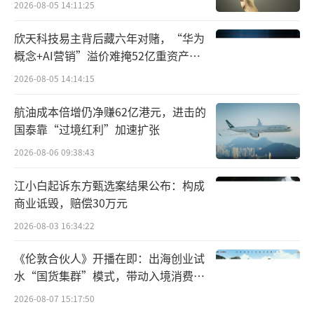
2026-08-05 14:11:25
欣天科技易主背后藏六年对赌，“华为
概念+AI营销”溢价难掩52亿重资产考
验
2026-08-05 14:14:15
航油成本倍增仍净赚62亿港元，进击的
国泰靠“过境红利”加速扩张
2026-08-06 09:38:43
江小白起诉东方甄选案结果公布：构成
商业诋毁，赔偿30万元
2026-08-03 16:34:22
《伦敦合伙人》开播在即：出海创业试
水“国货集群”模式，带动入境消费反
向种草
2026-08-07 15:17:50