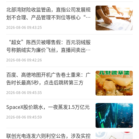
北部湾财险收监管函，直指公司发展规
划不合理、产品管理不到位等核心“痛
点”
2026-08-06 09:43:25
“超女”陈西贝被曝售假：百元羽绒服
号称鹅绒实为廉价飞丝，直播间卖出超
百万元
2026-08-06 09:42:26
百度、高德地图开机广告卷土重来：广
告时长最高5秒，点击后跳转第三方
2026-08-06 09:45:35
SpaceX股价跳水，一夜蒸发1.5万亿元
2026-08-06 09:45:59
联创光电连发六则利空公告，涉及实控