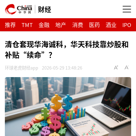
财经
推荐
TMT
金融
地产
消费
医药
酒业
IPO
清仓套现华海诚科，华天科技靠炒股和
补贴“续命”？
环球老虎财经app
2026-05-29 13:48:26