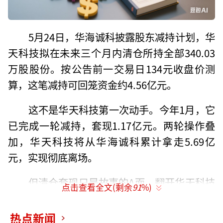
5月24日，华海诚科披露股东减持计划，华
天科技拟在未来三个月内清仓所持全部340.03
万股股份。按公告前一交易日134元收盘价测
算，这笔减持可回笼资金约4.56亿元。
这不是华天科技第一次动手。今年1月，它
已完成一轮减持，套现1.17亿元。两轮操作叠
加，华天科技将从华海诚科累计拿走5.69亿
元，实现彻底离场。
但清仓套现只是故事的A面。翻开华天科技
点击查看全文(剩余
91
%)
近年财报，另一面同样触目惊心——2022年至2
025年，公司累计吃掉18.31亿元政府补助，占
热点新闻