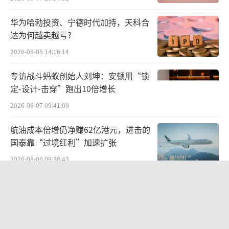
奏紧凑、规模可观。
华为哈勃投资、宁德时代加持，天科合
具体来看，2024年至2025年期间，华天科
达为何越卖越亏？
技持续减持同业龙头长电科技，其中2024年大
2026-08-05 14:16:14
额套现6.79亿元，2025年继续小幅减持套现32
12.30万元，两年合计套现7.11亿元。2025年，
专访战斗蚂蚁创始人刘坤：安顿用“锁
定-设计-击穿”跑出10倍增长
公司又完成对芯片设计企业美芯晟、半导体光
罩厂商龙图光罩的彻底清仓，分别套现1500万
2026-08-07 09:41:09
元、1107.3万元。
航油成本倍增仍净赚62亿港元，进击的
国泰靠“过境红利”加速扩张
叠加2026年上半年分两次清仓上游材料企
2026-08-06 09:38:43
业华海诚科、累计套现5.69亿元的操作，华天
科技近两年四轮核心减持动作累计套现超13亿
两则公告，换来9个涨停板
元。
2026-08-06 09:53:41
靠补贴“续命”