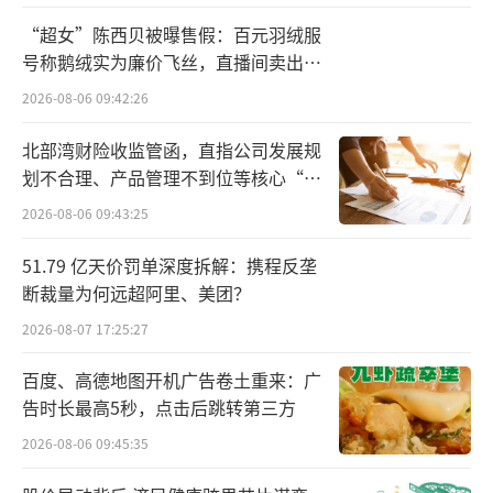
高。
“超女”陈西贝被曝售假：百元羽绒服
2023年4月登陆科创板时，公司发行价仅3
号称鹅绒实为廉价飞丝，直播间卖出超
百万元
9.98元；今年5月18日，公司盘中最高触及148
2026-08-06 09:42:26
元，创历史新高。5月27日，公司收盘报126.21
北部湾财险收监管函，直指公司发展规
元，三年间股价累计涨幅达215.68%；2026年
划不合理、产品管理不到位等核心“痛
年内涨幅已超70%。板块估值高位运行，叠加
点”
2026-08-06 09:43:25
市场情绪集中释放，华天科技选择在这个节点
51.79 亿天价罚单深度拆解：携程反垄
全盘退出，兑现意图不言自明。
断裁量为何远超阿里、美团？
需要注意的是，华天科技不是纯粹的财务
2026-08-07 17:25:27
投资者。它与华海诚科的渊源，要从16年前说
百度、高德地图开机广告卷土重来：广
起。
告时长最高5秒，点击后跳转第三方
2026-08-06 09:45:35
2010年12月，华天科技出资500万元，与
江苏乾丰投资共同设立华海诚科前身——江苏华