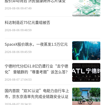
股价异动背后 济民健康跨界芯片谋变
海诚科新材料有限公司，占股10%。2015年股
2026-08-06 09:47:49
改后，华天科技持有325.76万股，占比7.5
8%。
科达制造近75亿元重组被否
2026-08-06 09:48:59
不仅如此，华天科技与华海诚科长期保持
紧密产业链协同。华海诚科主营环氧塑封料，
SpaceX股价跳水，一夜蒸发1.5万亿元
是封测环节关键上游材料；华天科技作为下游
2026-08-06 09:45:59
封测大厂，自2013年起即为华海诚科核心客
户，2019-2021年连续位列其前五大客户。华天
宁德时代分红61.8亿仍遭行业“去宁德
科技曾派驻高管出任华海诚科董事，属于典
化” 曾毓群的“尊重考题”该怎么答？
型“产业+财务”双重绑定的战略投资。
2026-08-07 17:04:53
事实上，不只是华海诚科，华天科技正在
国内首款“双3C认证”电助力自行车上
市，京东京造率先完成全链路安全认证
系统性地从半导体产业链参股标的中撤退，节
2026-08-07 20:34:31