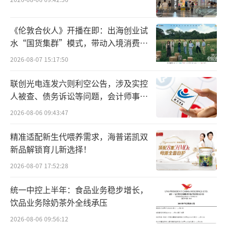
华海诚科340.03万股，对应持股比例2.40%。
以公告前一交易日收盘价134元测算，本次清仓
《伦敦合伙人》开播在即：出海创业试
预计可回笼资金约4.56亿元。
水“国货集群”模式，带动入境消费反
向种草
这不是华天科技第一次对华海诚科动手。
2026-08-07 15:17:50
今年1月，华天科技已经减持了华海诚科96.01
联创光电连发六则利空公告，涉及实控
万股，套现约1.17亿元。叠加此次减持，华天
人被查、债务诉讼等问题，会计师事务
科技从华海诚科累计套现规模将达5.69亿元，
所曾出具“保留意见”
2026-08-06 09:43:47
实现彻底离场。至此，500万初始投入，15年后
精准适配新生代喂养需求，海普诺凯双
以5.69亿元退出，回报超110倍。仅从投资回报
新品解锁育儿新选择！
看，这笔买卖极其成功。
2026-08-07 17:52:28
清仓的时机踩得很准。华海诚科是国内半
统一中控上半年：食品业务稳步增长，
导体环氧塑封料核心厂商，深度嵌入封测产业
饮品业务除奶茶外全线承压
链，受益于先进封装国产化趋势，股价一路走
2026-08-06 09:56:12