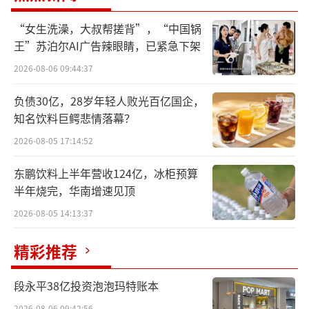
同期归母净利润的近八成。主业自身造血能力
“女生洗澡，大叔帮搓背”，“中国锅
持续下滑，减持回血与补贴续命，成了这家老
王”苏泊尔AI广告辣眼睛，已紧急下架
牌封测厂维持报表的双拐杖。
2026-08-06 09:44:37
而这一切的操盘手，是年近八旬的实控人
负债30亿，28岁年轻人败光百亿国企，
肖胜利。从一家濒临倒闭的三线军工厂起步，
知名饮料巨鳄悲情落幕？
他用三十年时间将华天科技带到全国第三大封
2026-08-05 17:14:52
测厂的位置。如今公司主业失血、债台高筑、
东鹏饮料上半年营收124亿，冰柜预算
股价长期低迷，这位老牌掌门人还能拿出什么
半年烧完，华南增速见顶
牌？
2026-08-05 14:13:37
清仓套现
精彩推荐
5月24日，华海诚科发布股东减持计划公告
段永平38亿投资泡泡玛特账本
称，股东华天科技因自身资金需求拟清仓所持
2026-08-06 09:42:56