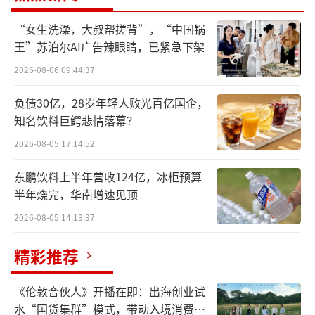
“女生洗澡，大叔帮搓背”，“中国锅
利润持续下滑，业绩增长乏力
王”苏泊尔AI广告辣眼睛，已紧急下架
2026-08-06 09:44:37
受消费电子行业整体低迷、PC终端市场需
求萎缩等因素影响，信音电子已连续四年出现
负债30亿，28岁年轻人败光百亿国企，
净利润下滑，企业经营面临自上市以来最严峻
知名饮料巨鳄悲情落幕？
的挑战。
2026-08-05 17:14:52
东鹏饮料上半年营收124亿，冰柜预算
此前几年，全球PC市场一直处于调整周
半年烧完，华南增速见顶
期，出货量连年承压，传统消费电子连接器行
2026-08-05 14:13:37
业进入存量竞争阶段，行业竞争日趋激烈。由
于信音电子的业务结构较为单一，缺乏新的业
精彩推荐
绩增长点，赛道布局单一的短板被放大，单纯
依靠原有业务的内生增长恐难以突破发展瓶
《伦敦合伙人》开播在即：出海创业试
水“国货集群”模式，带动入境消费反
颈，业绩下行压力不断加大。