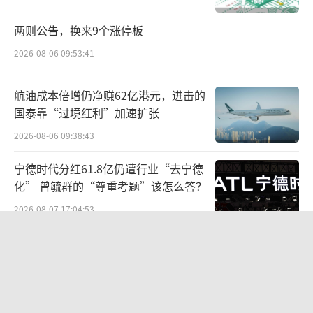
而国联电子长期专注汽车连接器、车载线
两则公告，换来9个涨停板
束研发生产，主要产品包括摄像头线束及后盖
2026-08-06 09:53:41
产品，现有客户包括泰科电子、浙江大华、亳
航油成本倍增仍净赚62亿港元，进击的
州联滔电子等，终端配套车企包括比亚迪、零
国泰靠“过境红利”加速扩张
跑、小米等。
2026-08-06 09:38:43
并购完成后，信音电子将统筹整合双方产
宁德时代分红61.8亿仍遭行业“去宁德
品、技术研发、客户渠道及上下游供应链资
化” 曾毓群的“尊重考题”该怎么答？
源，填补自身在汽车线束领域的技术空白，全
2026-08-07 17:04:53
面提升公司在汽车连接器领域的核心竞争力。
江小白起诉东方甄选案结果公布：构成
在客户层面，信音电子借助国联电子现有车规
商业诋毁，赔偿30万元
供应链资源顺利切入新能源汽车核心配套体
2026-08-03 16:34:22
系，突破消费电子单一客户圈层，开拓全新增
量市场。