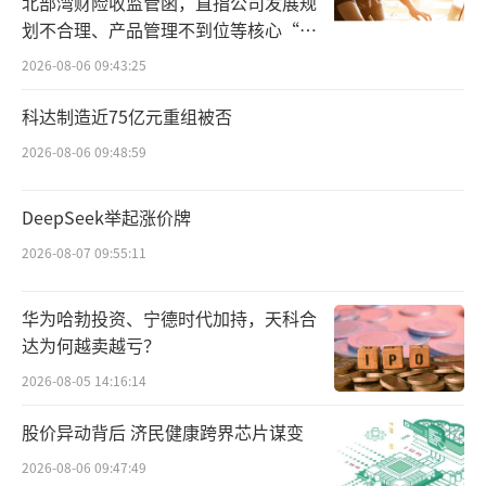
北部湾财险收监管函，直指公司发展规
音电子实现营收2.85亿元，同比增长45.27%；
划不合理、产品管理不到位等核心“痛
点”
归母净利润为2854万元，同比增长106.66%。
2026-08-06 09:43:25
通过收购国联电子，信音电子完成了业务
科达制造近75亿元重组被否
架构重塑，一改过往消费电子单打独斗的单一
2026-08-06 09:48:59
发展模式，补齐汽车连接器业务短板，现已形
成“笔记本电脑及消费电子+汽车电子”双轮驱
DeepSeek举起涨价牌
动发展的新格局，实现传统业务与新兴业务的
2026-08-07 09:55:11
协同发展。
华为哈勃投资、宁德时代加持，天科合
在并购落地之前，信音电子主营笔记本电
达为何越卖越亏？
脑、消费电子连接器及精密组件产品，深耕笔
2026-08-05 14:16:14
记本连接器领域多年，已形成深厚的技术积
股价异动背后 济民健康跨界芯片谋变
淀、稳定的客户资源和规模化生产配套能力，
2026-08-06 09:47:49
并在行业内建立起较高的品牌知名度。