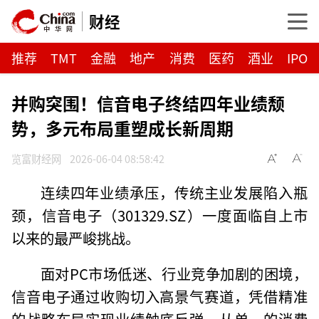
财经
推荐
TMT
金融
地产
消费
医药
酒业
IPO
并购突围！信音电子终结四年业绩颓
势，多元布局重塑成长新周期
览富财经网
2026-06-04 08:58:42
连续四年业绩承压，传统主业发展陷入瓶
颈，信音电子（301329.SZ）一度面临自上市
以来的最严峻挑战。
面对PC市场低迷、行业竞争加剧的困境，
信音电子通过收购切入高景气赛道，凭借精准
的战略布局实现业绩触底反弹。从单一的消费