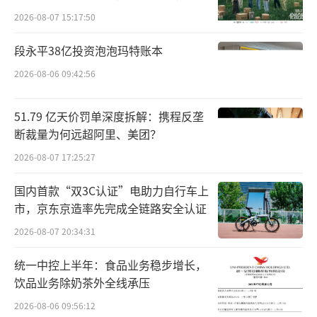
向种草
2026-08-07 15:17:50
梳理历史数据可知，信音电子净利润已连
段永平38亿投资泡泡玛特账本
续四年下滑，2021年至2025年，该公司归母净
2026-08-06 09:42:56
利润分别为1.04亿元、0.96亿元、0.73亿元、0.
70亿元、0.62亿元。这期间，信音电子似乎已
51.79 亿天价罚单深度拆解：携程反垄
经走入了一条死胡同，利润规模逐年缩水，增
断裁量为何远超阿里、美团？
长乏力问题凸显。
2026-08-07 17:25:27
在传统主业增长见顶、行业竞争白热化的
国内首款“双3C认证”电助力自行车上
双重压力下，单一业务布局的局限性彻底暴
市，京东京造率先完成全链路安全认证
露，企业发展陷入停滞，寻求全新破局路径成
2026-08-07 20:34:31
为信音电子突破困境的必然选择。
统一中控上半年：食品业务稳步增长，
饮品业务除奶茶外全线承压
并购破局，双赛道成效显现
2026-08-06 09:56:12