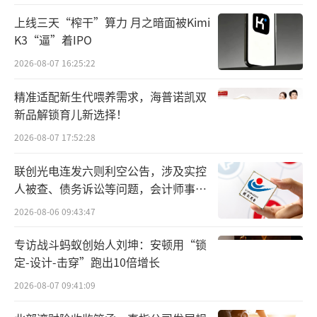
为破解经营困局，打破单一赛道的发展桎
上线三天“榨干”算力 月之暗面被Kimi
梏，信音电子果断启动外延式扩张，聚焦高景
K3“逼”着IPO
气的汽车电子赛道寻求突破。2025年10月，公
2026-08-07 16:25:22
司公告斥资2.2亿元超募资金收购国联电子80%
股权，正式切入新能源汽车连接器领域，补齐
精准适配新生代喂养需求，海普诺凯双
新品解锁育儿新选择！
自身新兴业务短板。
2026-08-07 17:52:28
此次并购成为公司发展的关键转折点，落
联创光电连发六则利空公告，涉及实控
地后快速释放协同价值，业绩改善成效立竿见
人被查、债务诉讼等问题，会计师事务
影。根据公司披露，标的公司国联电子2025年
所曾出具“保留意见”
2026-08-06 09:43:47
度实现扣非归母净利润3018.01万元，超额完成
了2400万元的业绩承诺，盈利能力较强。优质
专访战斗蚂蚁创始人刘坤：安顿用“锁
定-设计-击穿”跑出10倍增长
标的顺利并表，缓解了传统消费电子业务的盈
利压力，终结了公司连续四年业绩下滑趋势，
2026-08-07 09:41:09
迎来了触底反弹的拐点。2026年第一季度，信