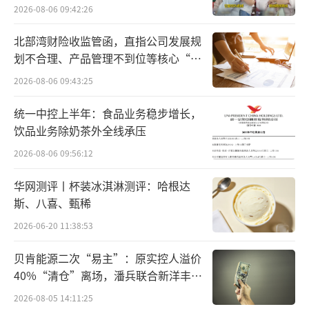
百万元
2026-08-06 09:42:26
针对上述治理难点，抖音电商上线“肖像
保护功能”，强化前置识别和主动拦截能力。
北部湾财险收监管函，直指公司发展规
达人可在功能后台提交需要保护的姓名、肖像
划不合理、产品管理不到位等核心“痛
点”
等信息，用于模型识别；同时也需要实时管理
2026-08-06 09:43:25
自己的授权名单。粉丝超1万、有本人出镜的作
统一中控上半年：食品业务稳步增长，
品、账号近期无违规的达人，也可在抖音安全
饮品业务除奶茶外全线承压
中心申请开通“肖像保护”，授权平台主动下
2026-08-06 09:56:12
架冒用其肖像的挂车带货视频。
华网测评丨杯装冰淇淋测评：哈根达
抖音电商达人治理负责人表示，过去，部
斯、八喜、甄稀
分侵权仿冒治理主要依靠权利人反馈、人工核
2026-06-20 11:38:53
查后平台处置。“肖像保护功能”上线后，平
贝肯能源二次“易主”：原实控人溢价
台希望通过更动态的协同机制，帮助权利人高
40%“清仓”离场，潘兵联合新洋丰、
效保护自身权益，保障达人及授权商家的正常
宏科百世拟入主
2026-08-05 14:11:25