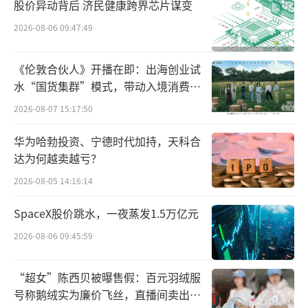
股价异动背后 济民健康跨界芯片谋变
在商品推广场景中，AI滥用也呈现出多种
2026-08-06 09:47:49
形式。抖音电商商品治理业务代表在分享中提
《伦敦合伙人》开播在即：出海创业试
到，有商家利用AI合成自然界不存在的植物，
水“国货集群”模式，带动入境消费反
误导消费者；也有账号营造“新闻报道某类问
向种草
2026-08-07 15:17:50
题、随后推荐商品解决”的误导性场景。
华为哈勃投资、宁德时代加持，天科合
达为何越卖越亏？
2026-08-05 14:16:14
SpaceX股价跳水，一夜蒸发1.5万亿元
2026-08-06 09:45:59
“超女”陈西贝被曝售假：百元羽绒服
号称鹅绒实为廉价飞丝，直播间卖出超