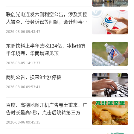
当前，电商场景中的侵权仿冒，已经不只
联创光电连发六则利空公告，涉及实控
是传统意义上的“假货治理”。相关问题更多
人被查、债务诉讼等问题，会计师事务
发生在短视频、直播、广告投放等场景中，通
所曾出具“保留意见”
2026-08-06 09:43:47
常手法隐蔽、传播快、授权关系复杂，是电商
东鹏饮料上半年营收124亿，冰柜预算
行业共同面对的治理难题。
半年烧完，华南增速见顶
例如，有违规账号未经授权利用AI合成或
2026-08-05 14:13:37
模仿他人肖像、声音，在短视频或直播间中进
两则公告，换来9个涨停板
行商品推广，容易让消费者误以为相关商品获
2026-08-06 09:53:41
得了达人本人推荐；也有账号截取达人视频或
直播片段，拼贴商品信息，形成“达人同
百度、高德地图开机广告卷土重来：广
款”“本人直播间卖过”等误导性表达。一些
告时长最高5秒，点击后跳转第三方
违规内容还会通过遮挡、虚化，甚至套上外国
2026-08-06 09:45:35
人滤镜等方式，规避平台识别。