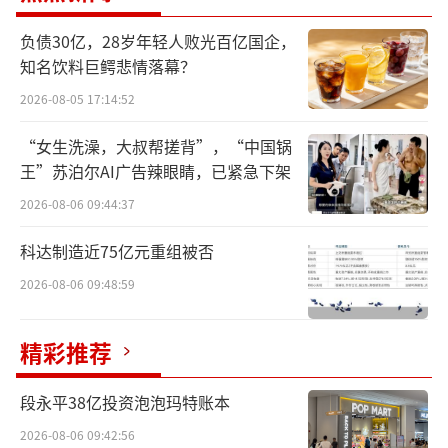
负债30亿，28岁年轻人败光百亿国企，
知名饮料巨鳄悲情落幕？
2026-08-05 17:14:52
“女生洗澡，大叔帮搓背”，“中国锅
王”苏泊尔AI广告辣眼睛，已紧急下架
2026-08-06 09:44:37
抖音电商达人治理负责人表示，侵权仿冒
科达制造近75亿元重组被否
治理正在从“权利人反馈、平台核实后处
置”，逐步升级为“权利人主动申报授权信
2026-08-06 09:48:59
息、平台主动识别侵权行为并提前拦截”的协
精彩推荐
同治理模式。
AI等新型侵权手段愈发隐蔽，平台上
段永平38亿投资泡泡玛特账本
线“肖像保护功能”主动拦截
2026-08-06 09:42:56