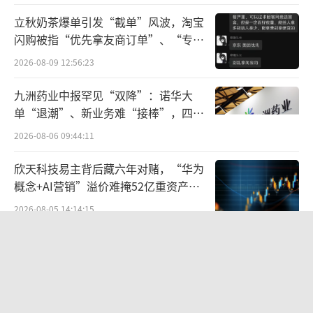
经营。
立秋奶茶爆单引发“截单”风波，淘宝
鼓励合规使用AI，平台持续助力商家达人
闪购被指“优先拿友商订单”、“专挑
贵的拿”
降本增效
2026-08-09 12:56:23
九洲药业中报罕见“双降”：诺华大
抖音电商方面表示，平台治理AI滥用，并
单“退潮”、新业务难“接棒”，四大
不意味着否定AI技术本身。平台反对的是利用A
难关待闯
2026-08-06 09:44:11
I进行虚假宣传、侵权仿冒和误导消费者，支持
的是商家和达人在合规边界内使用AI提升经营
欣天科技易主背后藏六年对赌，“华为
效率。
概念+AI营销”溢价难掩52亿重资产考
验
2026-08-05 14:14:15
活动现场，抖音电商内容生态AI应用业务
航油成本倍增仍净赚62亿港元，进击的
代表表示，平台持续开放AI经营工具，帮助商
国泰靠“过境红利”加速扩张
家和达人在找灵感、选商品、写脚本、生成视
2026-08-06 09:38:43
频等环节提高效率，让AI逐渐成长为“全能经
纪人”。