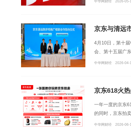
中华网财经
2026-05-
京东与清远市
系
4月10日，第十
会、第十五届广东
举行。会上，广
中华网财经
2026-04-
跑步鸡认证基地
企业标准》，覆
龄、运动、无抗
京东618火
靠的京东清远跑步
会同时贴上京东
一年一度的京东6
的同时，京东拍
通过整合频道入
中华网财经
2026-06-
为覆盖“声量引爆