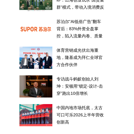
即：出海创业试水“国货集
群”模式，带动入境消费反
向种草
苏泊尔“AI低俗广告”翻车
背后：83%外资全盘掌
控，陷入流量内卷、质量
频发的负循环
体育营销成光伏出海重
地，隆基成为拜仁全球官
方合作伙伴
专访战斗蚂蚁创始人刘
坤：安顿用“锁定-设计-击
穿”跑出10倍增长
中国内地市场托底，太古
可口可乐2026上半年营收
创新高