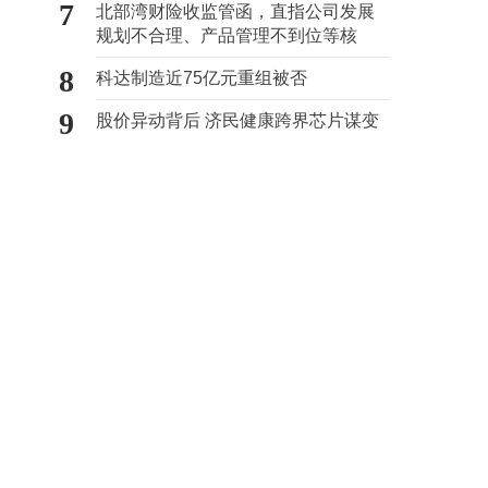
7
北部湾财险收监管函，直指公司发展
规划不合理、产品管理不到位等核
心“痛点”
8
科达制造近75亿元重组被否
9
股价异动背后 济民健康跨界芯片谋变