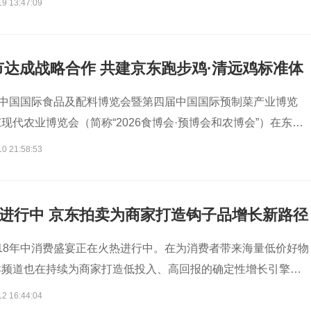
19 13:47:09
达成战略合作 共建京东跑步鸡·清远鸡标准体
届中国国际食品及配料博览会暨第四届中国国际预制菜产业博览
现代农业博览会（简称“2026食博会·预博会和农博会”）在东莞
东省清远市正式与京东达成合作，京东生鲜在清远正式落地京东
10 21:58:53
。同时，清远市农业农村局还携手京东生鲜共建了《京东清远鸡
盖从选种、养殖、加工、履约等全链路，涵盖原种、散养、足
、可溯源等标准要求，为用户提供血统纯正、品质卓越、安全可
热进行中 京东拍卖为商家打造钩子品增长新路径
鸡。未来，消费者在京东生鲜购买的“京东跑步鸡·清远鸡”，将
跑步鸡与地理标志产品清远鸡的双重认证标签。
18年中消费盛宴正在火热进行中。在为消费者带来海量低价好物
卖频道也在持续为商家打造低投入、高回报的确定性增长引擎。
口、搜推流量、站外传播、直播运营等全域资源，京东拍卖已成
12 16:44:04
、资产沉淀、关联销售”等多维价值的商家增长渠道，帮助品牌和