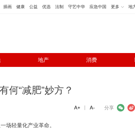
插画
健康
公益
优选
法制
守艺中华
应急中国
更多
地
融
地产
消费
有何“减肥”妙方？
A+
微信
A-
微博
分享
生一场轻量化产业革命。