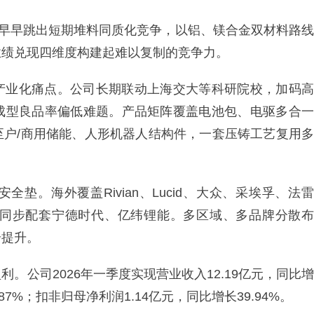
团早早跳出短期堆料同质化竞争，以铝、镁合金双材料路线
业绩兑现四维度构建起难以复制的竞争力。
产业化痛点。公司长期联动上海交大等科研院校，加码高
成型良品率偏低难题。产品矩阵覆盖电池包、电驱多合一
至户/商用储能、人形机器人结构件，一套压铸工艺复用多
垫。海外覆盖Rivian、Lucid、大众、采埃孚、法雷
同步配套宁德时代、亿纬锂能。多区域、多品牌分散布
步提升。
。公司2026年一季度实现营业收入12.19亿元，同比增
.87%；扣非归母净利润1.14亿元，同比增长39.94%。