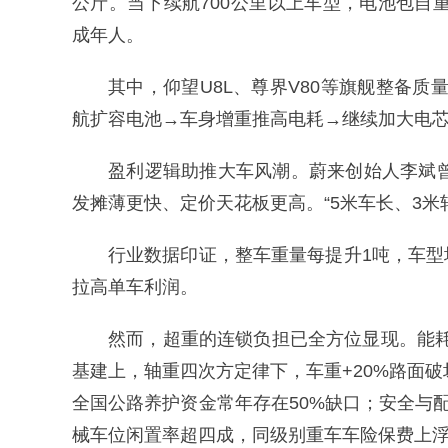
公斤。当下续航700公里以上车型，电池包自重
成年人。
其中，仰望U8L、尊界V80等旗舰整备质
航扩容电池→车身增重推高电耗→继续加大电
盈利逻辑助推大车风潮。蔚来创始人李斌曾
发摊薄更快、定价天花板更高。“5米车长、3米
行业数据印证，整车重量每提升1吨，车型
拉高单车利润。
然而，超重的连锁负担已全方位显现。能耗
基建上，轴重四次方定律下，车重+20%路面破坏
全国公路养护资金常年存在50%缺口；安全与配
械车位闲置率超四成，同级别重车车险保费上浮