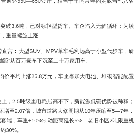
普遍达550—650公斤，相当于车内常年固定载着七八名
量突破3.6吨，已对标轻型货车。车企陷入无解循环：为续
芯，重量螺旋上涨。
直言：大型SUV、MPV单车毛利远高于小型代步车，研
轴距”从百万豪车下沉至二十万家用车。
均价平均上涨25.8万元，车企靠加大电池、堆砌智能配置
上，2.5吨级重电耗居高不下，新能源低碳优势被稀释；
增至2.07倍，城市道路大修周期从10年压缩至5—7年，
套端，车重+10%制动距离延长5%，老旧小区2吨限重机
约30%。