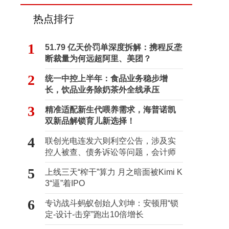
热点排行
1
51.79 亿天价罚单深度拆解：携程反垄
断裁量为何远超阿里、美团？
2
统一中控上半年：食品业务稳步增
长，饮品业务除奶茶外全线承压
3
精准适配新生代喂养需求，海普诺凯
双新品解锁育儿新选择！
4
联创光电连发六则利空公告，涉及实
控人被查、债务诉讼等问题，会计师
事务所曾出具“保留意见”
5
上线三天“榨干”算力 月之暗面被Kimi K
3“逼”着IPO
6
专访战斗蚂蚁创始人刘坤：安顿用“锁
定-设计-击穿”跑出10倍增长