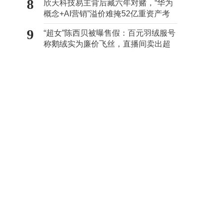
8
欣天科技易主背后藏六年对赌，“华为
概念+AI营销”溢价难掩52亿重资产考
验
9
“超女”陈西贝被曝售假：百元羽绒服号
称鹅绒实为廉价飞丝，直播间卖出超
百万元