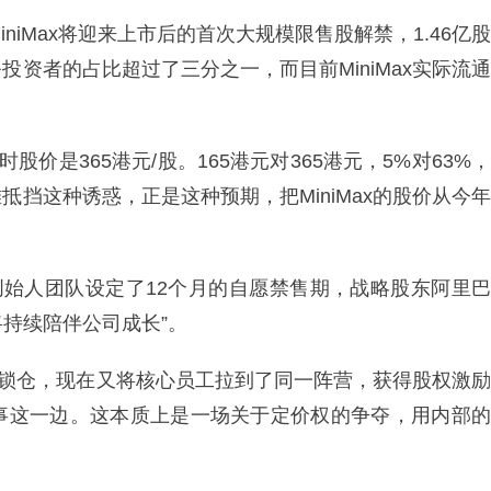
niMax将迎来上市后的首次大规模限售股解禁，1.46亿股
投资者的占比超过了三分之一，而目前MiniMax实际流通
稿时股价是365港元/股。165港元对365港元，5%对63%，
挡这种诱惑，正是这种预期，把MiniMax的股价从今年
x创始人团队设定了12个月的自愿禁售期，战略股东阿里巴
将持续陪伴公司成长”。
选择锁仓，现在又将核心员工拉到了同一阵营，获得股权激励
事这一边。这本质上是一场关于定价权的争夺，用内部的