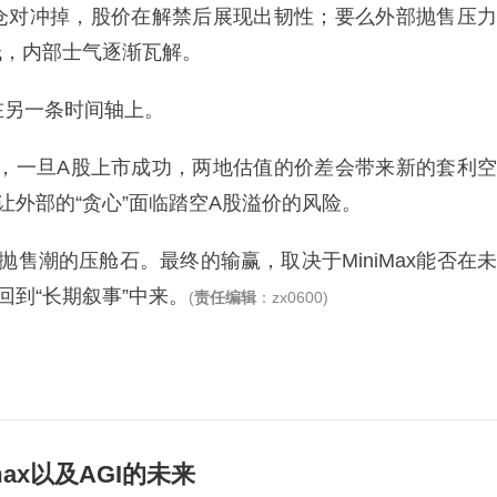
仓对冲掉，股价在解禁后展现出韧性；要么外部抛售压力
低，内部士气逐渐瓦解。
在另一条时间轴上。
辅导，一旦A股上市成功，两地估值的价差会带来新的套利空
让外部的“贪心”面临踏空A股溢价的风险。
售潮的压舱石。最终的输赢，取决于MiniMax能否在未
到“长期叙事”中来。
(
责任编辑
：zx0600)
max以及AGI的未来