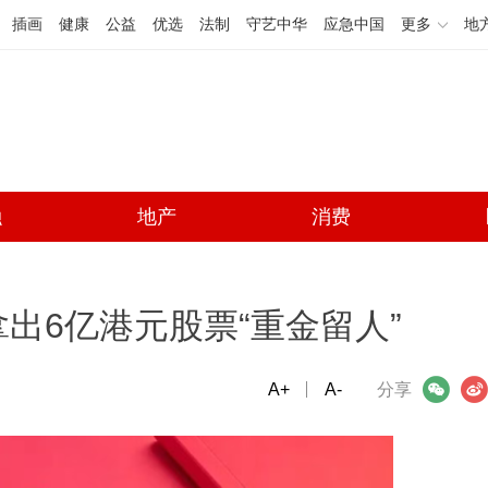
插画
健康
公益
优选
法制
守艺中华
应急中国
更多
地
融
地产
消费
x拿出6亿港元股票“重金留人”
A+
微信
A-
微博
分享