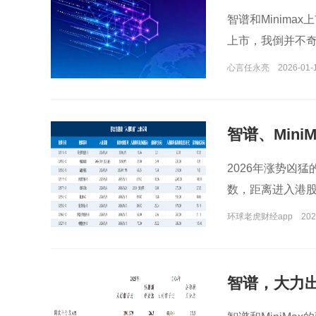
智谱和Minima
上市，我倒并不
心言任永亮
2026-01-
智谱、Min
码？
2026年涨势凶猛
数，距离进入港
环球老虎财经app
202
智谱，大力出