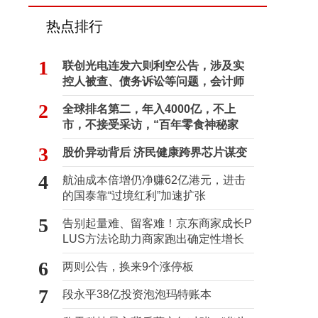
热点排行
1
联创光电连发六则利空公告，涉及实
控人被查、债务诉讼等问题，会计师
事务所曾出具“保留意见”
2
全球排名第二，年入4000亿，不上
市，不接受采访，“百年零食神秘家
族”浮出水面？
3
股价异动背后 济民健康跨界芯片谋变
4
航油成本倍增仍净赚62亿港元，进击
的国泰靠“过境红利”加速扩张
5
告别起量难、留客难！京东商家成长P
LUS方法论助力商家跑出确定性增长
路径
6
两则公告，换来9个涨停板
7
段永平38亿投资泡泡玛特账本