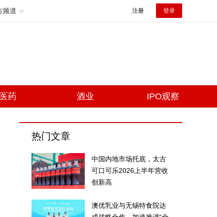
方频道
注册
登录
医药
酒业
IPO观察
热门文章
中国内地市场托底，太古
可口可乐2026上半年营收
创新高
澳优乳业与无锡特食院达