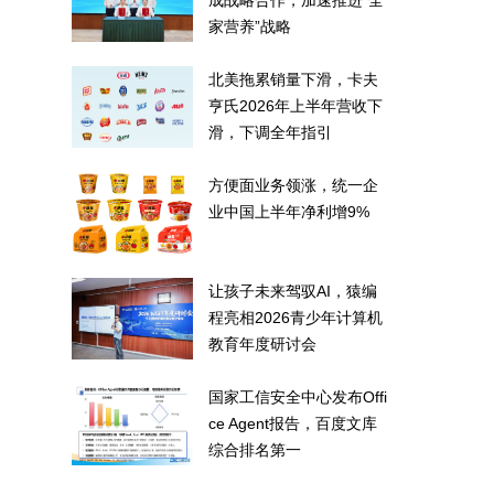
成战略合作，加速推进“全
家营养”战略
北美拖累销量下滑，卡夫
亨氏2026年上半年营收下
滑，下调全年指引
方便面业务领涨，统一企
业中国上半年净利增9%
让孩子未来驾驭AI，猿编
程亮相2026青少年计算机
教育年度研讨会
国家工信安全中心发布Offi
ce Agent报告，百度文库
综合排名第一