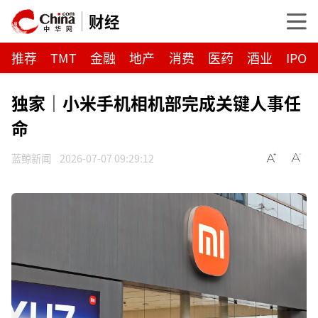
财经
推荐
TMT
金融
地产
消费
医药
酒业
IPO
独家｜小米手机相机部完成关键人事任
命
蓝鲸新闻
2026-07-07 09:29:12