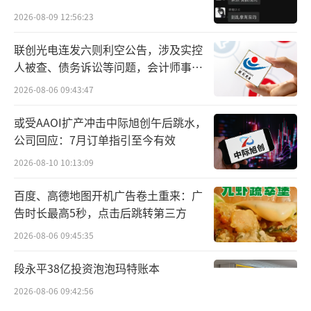
重新回到产品研发最前线。像这样角色转换如
贵的拿”
2026-08-09 12:56:23
此之快、跨度如此之大的人事安排，在小米内
联创光电连发六则利空公告，涉及实控
部也并不多见。”一位小米集团内部人士向蓝
人被查、债务诉讼等问题，会计师事务
鲸科技记者表示。
所曾出具“保留意见”
2026-08-06 09:43:47
这次任命也标志着，自2018年小米相机部
或受AAOI扩产冲击中际旭创午后跳水，
独立建制以来，该部门正式迎来第四任负责
公司回应：7月订单指引至今有效
人。回顾历任：首任总经理朱丹（2018–202
2026-08-10 10:13:09
1）出身摩托罗拉，是小米早期硬件骨干，后升
百度、高德地图开机广告卷土重来：广
任集团副总裁、手机部研发副总裁，现统管手
告时长最高5秒，点击后跳转第三方
机整体研发，不再直管相机；
2026-08-06 09:45:35
第二任易彦（2021–2023）作为首席影像
段永平38亿投资泡泡玛特账本
系统专家、二十大代表，主导了小米影像底层
2026-08-06 09:42:56
算法体系及与徕卡合作的前期布局，后调任集