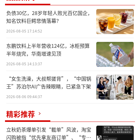
者长期坐镇终端硬件研发，曾主导小米MIX Fol
d 2的机构设计及小米12S Ultra的影像能力跃
负债30亿，28岁年轻人败光百亿国企，
知名饮料巨鳄悲情落幕？
升，是小米硬件体系的核心人物。
2026-08-05 17:14:52
回顾葛维严的履历，可谓颇具跨维度色
东鹏饮料上半年营收124亿，冰柜预算
彩。他拥有电子工程博士学位，早年在美国先
半年烧完，华南增速见顶
后供职于高通与苹果，积累了深厚的通信与测
2026-08-05 14:13:37
试功底。2014年归国加入小米，从测试经理、
专家工程师起步，亲手搭建了小米通讯与国际
“女生洗澡，大叔帮搓背”，“中国锅
王”苏泊尔AI广告辣眼睛，已紧急下架
测试业务团队；2021年升任手机测试部总经
2026-08-06 09:44:37
理，全面负责软件测试工作。2023年前后，其
职业轨迹转向区域管理，出任小米深圳区域总
精彩推荐
部总经理，并兼任深圳手机研究院院长。
立秋奶茶爆单引发“截单”风波，淘宝
“从区域负责人调回相机部一把手，等于
闪购被指“优先拿友商订单”、“专挑