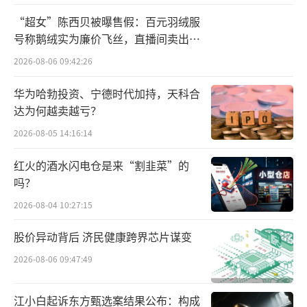
团软件技术专家组组长；
“超女”陈西贝被曝售假：百元羽绒服
号称鹅绒实为廉价飞丝，直播间卖出超
第三任汪轩然（2023–2024年底）系小米2
百万元
2026-08-06 09:42:26
6号元老、清华计算机硕士，执掌两千人影像团
队并兼任小米×徕卡光学研究所副所长，但自2
华为哈勃投资、宁德时代加持，天科合
达为何越卖越亏？
024年11月起进入休假，部门管理权移交。汪轩
然休假期间，相机部日常或交由副总经理苗
2026-08-05 14:16:14
雷、李国盛共同主持，小米官方始终未就新一
红火的酒水闪电仓是来“割韭菜”的
任正式总经理人选发声，直至此番葛维严到
吗？
任。
2026-08-04 10:27:15
人事调整落定之际，手机影像领域的竞争
股价异动背后 济民健康跨界芯片谋变
格局也正急剧升级。当下的智能手机影像竞
2026-08-06 09:47:49
赛，早已脱离单纯比拼传感器尺寸与镜头数量
的“堆料”阶段，全面进入“硬件+算法+AI+光
江小白起诉东方甄选案结果公布：构成