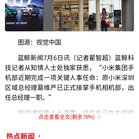
图源：视觉中国
蓝鲸新闻7月6日讯（记者翟智超）蓝鲸科
技记者从知情人士处独家获悉，“小米集团手
机部近期完成一项关键人事任命：原小米深圳
区域总经理葛维严已正式接掌手机相机部，出
任总经理一职。”
据前述知情人士透露，该任命已在内部传
点击查看全文(剩余
76
%)
达，属于正常轮岗调整，葛维严后续将向手机
部副总裁、硬件工程部总经理许春利汇报——后
热点新闻