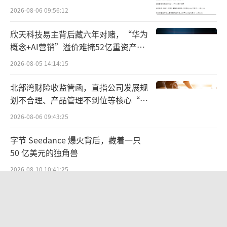
2026-08-06 09:56:12
乃至配件生态的系统工程。
欣天科技易主背后藏六年对赌，“华为
一位手机业内分析师对蓝鲸科技记者表
概念+AI营销”溢价难掩52亿重资产考
示，国内头部厂商“已经把能找的传统光学巨
验
2026-08-05 14:14:15
头几乎‘瓜分’干净”，“接下来想联名，可
能得去考古或者跨界了”。当光学伙伴的资源
北部湾财险收监管函，直指公司发展规
划不合理、产品管理不到位等核心“痛
池见底，真正决定胜负的，不再是“和谁联
点”
2026-08-06 09:43:25
名”，而是“如何将联名转化为系统级的技术
壁垒”。
（责任编辑：zx0280）
字节 Seedance 爆火背后，藏着一只
50 亿美元的独角兽
2026-08-10 10:41:25
茅台提价后20天：资本市场抢跑，磨底
属于现实
2026-08-10 10:54:09