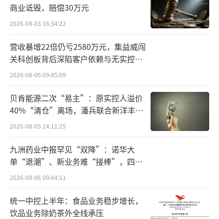
商业诋毁，赔偿30万元
学”的系统级角力。
2026-08-03 16:34:22
目前，大部分厂商已各自绑定重量级光学
营收暴增22倍仍亏2580万元，集益威闯
伙伴，形成壁垒分明的阵营：vivo携手蔡司、O
关科创板背后深陷客户依赖与无实控人
PPO联名哈苏、华为依托自研XMAGE与红枫影
困局
2026-08-06 09:45:09
像、小米牵手徕卡，而荣耀则刚刚宣布拥抱电
影机品牌阿莱（ARRI）。2026年3月，小米与
贝肯能源二次“易主”：原实控人溢价
40%“清仓”离场，潘兵联合新洋丰、
徕卡宣布双方合作由联合研发升级为“策略性
宏科百世拟入主
2026-08-05 14:11:25
共创模式”，合作层级从技术整合迈向端到端
的产品共创；卢伟冰亦透露，2026至2030年间
九洲药业中报罕见“双降”：诺华大
小米研发投入将增至两千亿元。
单“退潮”、新业务难“接棒”，四大
难关待闯
2026-08-06 09:44:11
多位行业观察人士指出，截至2026年中，
手机影像领域的“联名”早已从早期的品牌贴
统一中控上半年：食品业务稳步增长，
饮品业务除奶茶外全线承压
标演变为涵盖光学设计、色彩科学、算法调校