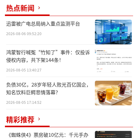
热点新闻
在机器人售后服务方面，如今，京东服务
已成为行业领先的机器人售后服务商，首推涵
迅雷被广电总局纳入重点监测平台
盖机器人维修全场景的售后服务，在全国建立
2026-08-06 09:52:20
多个维修中心，并与行业绝大多数头部机器人
企业达成深度合作。今年6月，京东服务进一步
鸿蒙智行喊冤“竹知了”事件：仅投诉
侵权内容，共下架144条！
在欧洲推出JoyRobocare机器人维修服务并建
2026-08-05 13:40:27
立多个机器人维修中心，“机器人救护车”上
门服务可覆盖英国、德国、法国、荷兰等多个
负债30亿，28岁年轻人败光百亿国企，
国家主要城市，未来还将逐步延展美洲、亚太
知名饮料巨鳄悲情落幕？
及中东等海外市场。
2026-08-05 17:14:52
精彩推荐
《蜘蛛侠4》票房破10亿元：千元手办