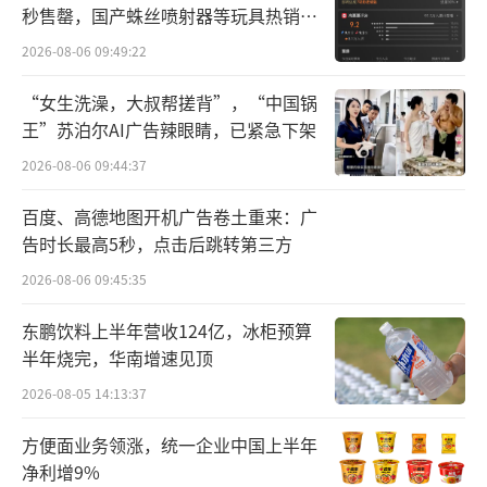
秒售罄，国产蛛丝喷射器等玩具热销海
外
2026-08-06 09:49:22
“女生洗澡，大叔帮搓背”，“中国锅
王”苏泊尔AI广告辣眼睛，已紧急下架
2026-08-06 09:44:37
在家庭维修服务方面，今年，京东服务进
百度、高德地图开机广告卷土重来：广
一步推出30分钟家庭维修便民服务，下单后最
告时长最高5秒，点击后跳转第三方
快30分钟上门，支持24小时全天候服务，并提
2026-08-06 09:45:35
出“修不好不要钱”“乱收费双倍赔”等服务
承诺。这一便民服务首站已落地深圳，主打空
东鹏饮料上半年营收124亿，冰柜预算
半年烧完，华南增速见顶
调维修保养，后续将逐渐拓展至家电全品类，
2026-08-05 14:13:37
服务范围也将拓展至全国多个重点城市和地
区。
方便面业务领涨，统一企业中国上半年
净利增9%