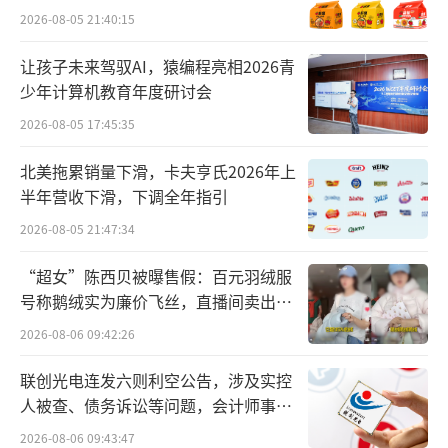
在搬家服务方面，自京东服务推出自营搬
2026-08-05 21:40:15
家服务以来，“0搬动、0加价、0破损”三大承
诺广受消费者好评。目前，京东搬家服务还将
让孩子未来驾驭AI，猿编程亮相2026青
少年计算机教育年度研讨会
拓展至上海、广州等城市。
2026-08-05 17:45:35
在回收服务方面，除了家电家具等热门回
北美拖累销量下滑，卡夫亨氏2026年上
收品类外，还涵盖鞋服、智能机器人等超200个
半年营收下滑，下调全年指引
品类。
2026-08-05 21:47:34
“超女”陈西贝被曝售假：百元羽绒服
号称鹅绒实为廉价飞丝，直播间卖出超
百万元
2026-08-06 09:42:26
联创光电连发六则利空公告，涉及实控
人被查、债务诉讼等问题，会计师事务
所曾出具“保留意见”
2026-08-06 09:43:47