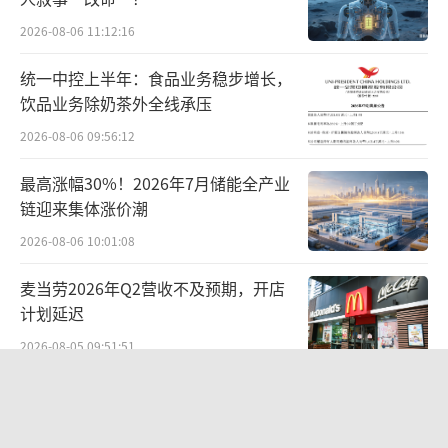
前，京东已构建了“京工巧匠”工程师培养体
系，涵盖“收入有保障、激励有力度、成长有
2026-08-06 11:12:16
通道”全周期，并计划在全国构建10大培训中
统一中控上半年：食品业务稳步增长，
心，为上万名工程师全方位提升“多面手”复
饮品业务除奶茶外全线承压
合服务能力，让蓝领工人拥有更多发展可能。
2026-08-06 09:56:12
此外，京东服务还将在未来5年培养10万名工程
最高涨幅30%！2026年7月储能全产业
师，全面覆盖机器人、智能家居售后维修等各
链迎来集体涨价潮
类服务，通过完整的职业培训体系，让更
2026-08-06 10:01:08
多“京工巧匠”成为蓝领“多面手”。
（责任编
麦当劳2026年Q2营收不及预期，开店
辑：zx0600）
计划延迟
2026-08-05 09:51:51
国家工信安全中心发布Office Agent报
告，百度文库综合排名第一