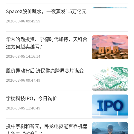
SpaceX股价跳水，一夜蒸发1.5万亿元
2026-08-06 09:45:59
华为哈勃投资、宁德时代加持，天科合
为保障服务品质，京东服务持续构建履约
达为何越卖越亏？
网、培训网、备件网等“三网”。目前，京东
2026-08-05 14:16:14
服务的自营服务中心已覆盖全国超50城，未来2
股价异动背后 济民健康跨界芯片谋变
年还计划建设超8000个。京东服务已通过多个
培训中心，为数十万工程师提供岗位培训认
2026-08-06 09:47:49
证。此外，京东服务还在全国构建多级基地
宇树科技IPO，今日询价
仓、区域仓及站点前置仓，保障服务备件放在
2026-08-05 11:46:49
离消费者最近的地方。
高品质服务离不开专业人才的培养。目
投中宇树和智元，卧龙电驱能否靠机器
人叙事“改命”？