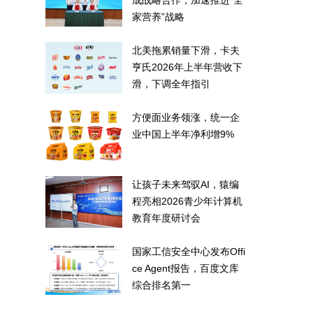
成战略合作，加速推进“全
家营养”战略
北美拖累销量下滑，卡夫
亨氏2026年上半年营收下
滑，下调全年指引
方便面业务领涨，统一企
业中国上半年净利增9%
让孩子未来驾驭AI，猿编
程亮相2026青少年计算机
教育年度研讨会
国家工信安全中心发布Offi
ce Agent报告，百度文库
综合排名第一