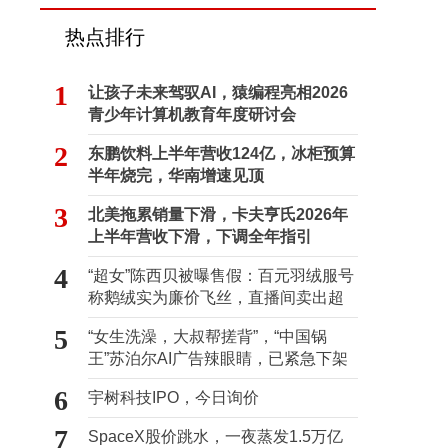
热点排行
1
让孩子未来驾驭AI，猿编程亮相2026
青少年计算机教育年度研讨会
2
东鹏饮料上半年营收124亿，冰柜预算
半年烧完，华南增速见顶
3
北美拖累销量下滑，卡夫亨氏2026年
上半年营收下滑，下调全年指引
4
“超女”陈西贝被曝售假：百元羽绒服号
称鹅绒实为廉价飞丝，直播间卖出超
百万元
5
“女生洗澡，大叔帮搓背”，“中国锅
王”苏泊尔AI广告辣眼睛，已紧急下架
6
宇树科技IPO，今日询价
7
SpaceX股价跳水，一夜蒸发1.5万亿