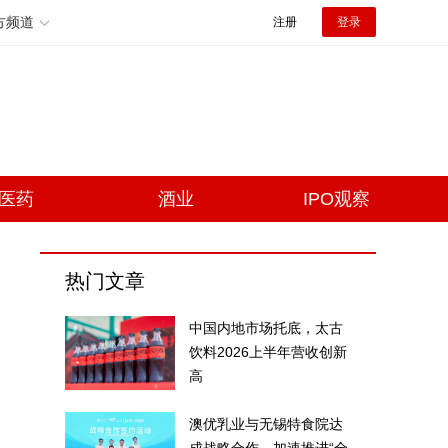
方频道
注册
登录
医药
酒业
IPO观察
热门文章
中国内地市场托底，太古
饮料2026上半年营收创新
高
澳优乳业与无锡特食院达