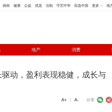
插画
健康
公益
优选
法制
守艺中华
应急中国
更多
地
融
地产
消费
长驱动，盈利表现稳健，成长与
A+
微信
A-
微博
分享