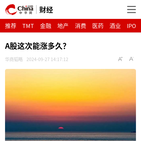
财经
推荐
TMT
金融
地产
消费
医药
酒业
IPO
A股这次能涨多久？
华商韬略
2024-09-27 14:17:12