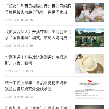
“超女”陈西贝被曝售假：百元羽绒服
革，美股市场生态得以巨变，最终走向长牛的
号称鹅绒实为廉价飞丝，直播间卖出超
成熟阶段。
百万元
2026-08-06 09:42:26
与美股相比，只有30多年历史的A股，显然
《伦敦合伙人》开播在即：出海创业试
远没到成熟期，牛短熊长其实也不过是A股发展
水“国货集群”模式，带动入境消费反
过程中难免的阵痛。
向种草
2026-08-07 15:17:50
变局
华网测评丨杯装冰淇淋测评：哈根达
斯、八喜、甄稀
情绪最悲观的时候，人们往往容易忽视市
2026-06-20 11:38:53
场的变化。
统一中控上半年：食品业务稳步增长，
过去几年，监管层一直在推进制度层面的
饮品业务除奶茶外全线承压
改革，最主要的方向是大力吸引国内外的长期
2026-08-06 09:56:12
资金，大幅提高机构投资者占比，从需求端改
贝肯能源二次“易主”：原实控人溢价