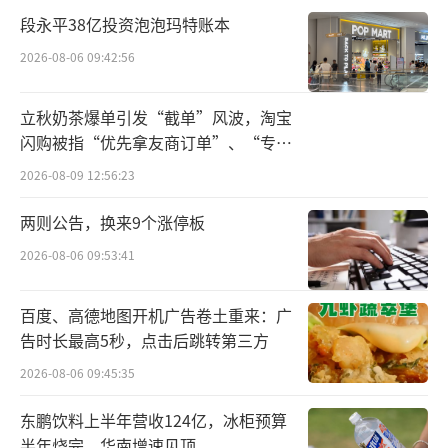
段永平38亿投资泡泡玛特账本
全球资本市场都在频创新高。
2026-08-06 09:42:56
A股的下跌，有经济和市场周期的因素，也
有美联储加息的冲击，但市场本身的生态，也
立秋奶茶爆单引发“截单”风波，淘宝
是导致行情低迷的重要原因。
闪购被指“优先拿友商订单”、“专挑
贵的拿”
2026-08-09 12:56:23
最典型的特征，是过去重融资、轻投资的
两则公告，换来9个涨停板
市场定位，带来了一些上市公司质量不高、回
报投资者意识不足、以及供求结构失衡。
2026-08-06 09:53:41
2021年到2023年，在A股上市的公司超过1
百度、高德地图开机广告卷土重来：广
200家，创下历年最高纪录，而退市公司只有11
告时长最高5秒，点击后跳转第三方
6家，不到全年IPO数量的十分之一。截至2023
2026-08-06 09:45:35
年底，A股上市公司总数超过5300家，在指数
东鹏饮料上半年营收124亿，冰柜预算
下跌的背景下，A股总市值反而比2020年更
半年烧完，华南增速见顶