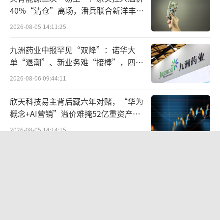
变A股投资者结构。
40%“清仓”离场，潘兵联合新洋丰、
宏科百世拟入主
投资者结构的变化，是市场成熟度的重要
2026-08-05 14:11:25
象征。市场趋向成熟的一个重要迹象是，过去
九洲药业中报罕见“双降”：诺华大
几年A股虽然表现不佳，但是市场整体的下跌幅
单“退潮”、新业务难“接棒”，四大
度和波动率远低于过去几轮调整周期，行情的
难关待闯
2026-08-06 09:44:11
稳定性大大提高。
欣天科技易主背后藏六年对赌，“华为
今年2月，吴清出任证监会第十任主席，成
概念+AI营销”溢价难掩52亿重资产考
验
为证券监管加速改革的又一个重要信号。
2026-08-05 14:14:15
航油成本倍增仍净赚62亿港元，进击的
吴清是证监会成立32年来首位有着丰富证
国泰靠“过境红利”加速扩张
券监管系统经验的掌舵者，并且曾出任上海政
2026-08-06 09:38:43
法系统高官。证监会的此次换帅，意味着中国
证监系统的人事任免、组织模式掀开了新的篇
营收暴增22倍仍亏2580万元，集益威闯
章，证券行业的监管也迎来了更为专业、市场
关科创板背后深陷客户依赖与无实控人