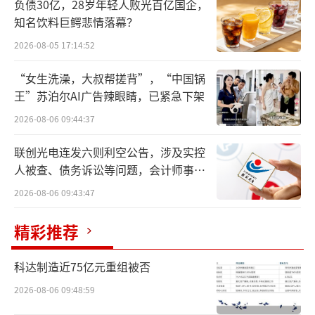
负债30亿，28岁年轻人败光百亿国企，
放量暴涨超过4%，创下4年来最大单日涨幅，
知名饮料巨鳄悲情落幕？
上证从2800点下方到收复3000点，只用了三天
2026-08-05 17:14:52
时间。这还没完，27日，创业板指大涨超9%，
“女生洗澡，大叔帮搓背”，“中国锅
创历史盘中最大涨幅，上交所的交易系统甚至
王”苏泊尔AI广告辣眼睛，已紧急下架
一度被买到崩溃。
2026-08-06 09:44:37
其实，低迷了三年的A股，一直潜藏着反转
联创光电连发六则利空公告，涉及实控
的力量，再给A股一点时间，一切都会不一样。
人被查、债务诉讼等问题，会计师事务
所曾出具“保留意见”
2026-08-06 09:43:47
阵痛
精彩推荐
如果没有最近的暴涨，今年沪深两市可能
创下近30年来首次年线三连阴。
科达制造近75亿元重组被否
更形成鲜明对比的是，本轮下跌正好撞上
2026-08-06 09:48:59
了全球资本市场的繁荣周期，以美股为代表的