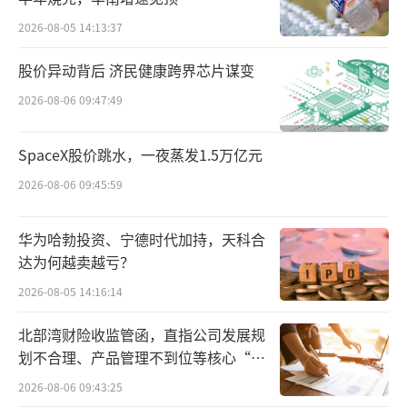
高，市场扩容程度可见一斑。
2026-08-05 14:13:37
当下的低迷表现，让很多人信心尽失。甚
股价异动背后 济民健康跨界芯片谋变
至在一些人的眼里，美股永远涨、A股永远跌，
2026-08-06 09:47:49
似乎是永恒不变的事实。
SpaceX股价跳水，一夜蒸发1.5万亿元
但是，如果我们从历史和发展的视角看待A
2026-08-06 09:45:59
股和美股的差异，就会有完全不同的认知。
华为哈勃投资、宁德时代加持，天科合
美股是全球最成熟最悠久的资本市场之
达为何越卖越亏？
一，道琼斯工业指数1896年就已成立，在最初
2026-08-05 14:16:14
的很长时间时间里，道指同样是牛短熊长。
北部湾财险收监管函，直指公司发展规
只是到了最近40多年，股市逐渐成为美国
划不合理、产品管理不到位等核心“痛
提振经济和消费的重要抓手，通过加强监管、
点”
2026-08-06 09:43:25
持续引入长期投资者、强化平准基金等政策变