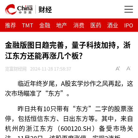
财经
推荐
TMT
金融
地产
消费
医药
酒业
IPO
金融版图日趋完善，量子科技加持，浙
江东方还能再涨几个板？
览富财经网
2024-11-28 17:58:37
临近年终岁尾，A股玄学炒作之风再起，这
次市场瞄准了“东方”。
昨日共有10只带有“东方”二字的股票涨
停，包括恒信东方、日出东方等。其中，来自
杭州的浙江东方（600120.SH）备受市场关
注。11月28日，该股再度涨停，实现2连板。