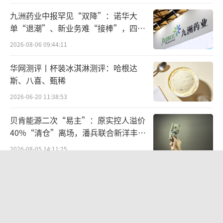
据显示，2023年，杭州联合银行实现营收111.9
九洲药业中报罕见“双降”：诺华大
单“退潮”、新业务难“接棒”，四大
0亿元，同比增长4.59%；归母净利润为43.53
难关待闯
2026-08-06 09:44:11
亿元，同比增长25.43%。
华网测评丨杯装冰淇淋测评：哈根达
斯、八喜、甄稀
2026-06-20 11:38:53
贝肯能源二次“易主”：原实控人溢价
40%“清仓”离场，潘兵联合新洋丰、
宏科百世拟入主
2026-08-05 14:11:25
欣天科技易主背后藏六年对赌，“华为
概念+AI营销”溢价难掩52亿重资产考
验
2026-08-05 14:14:15
截至今年第三季度末，杭州联合银行的资