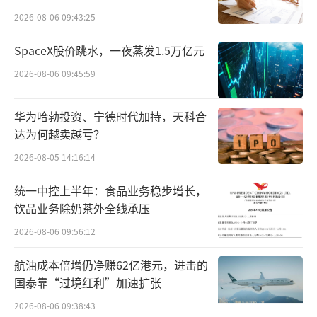
点”
下属浙江省国际贸易集团有限公司旗下的核心
2026-08-06 09:43:25
企业，成立于1988年。2017年完成资产重组
SpaceX股价跳水，一夜蒸发1.5万亿元
后，公司拥有信托、期货、保险、融资租赁、
2026-08-06 09:45:59
基金投资与管理、财富管理等多项金融业务，
但唯独缺少了银行领域的相关业务。
华为哈勃投资、宁德时代加持，天科合
达为何越卖越亏？
此次收购银行资产后，浙江东方的金融板
2026-08-05 14:16:14
块将横跨银行、信托、期货、基金、保险、租
赁等领域，核心金融资源得到进一步补充，金
统一中控上半年：食品业务稳步增长，
饮品业务除奶茶外全线承压
融板块生态圈逐步形成，公司的核心竞争力和
2026-08-06 09:56:12
综合竞争力明显加强。
航油成本倍增仍净赚62亿港元，进击的
目前，杭州联合银行注册资本为21.80亿
国泰靠“过境红利”加速扩张
元，拥有137家营业网点，员工3000余人，是
2026-08-06 09:38:43
杭州主城区营业网点最多的金融机构。财报数