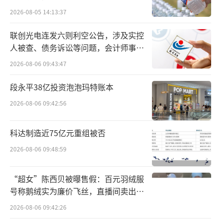
江东方表示，主要是报告期末资本市场行情向
2026-08-05 14:13:37
好，公司持有相关金融资产公允价值发生变
联创光电连发六则利空公告，涉及实控
动，为公司净利润的增加带来较大贡献。
人被查、债务诉讼等问题，会计师事务
所曾出具“保留意见”
分析人士指出，浙江东方今年通过更加精
2026-08-06 09:43:47
细化的成本控制和业务结构调整来实现业绩增
段永平38亿投资泡泡玛特账本
长，通过剔除低效或亏损的业务，集中优势资
2026-08-06 09:42:56
源发力更具市场潜力的板块，提高了整体盈利
能力。
科达制造近75亿元重组被否
2026-08-06 09:48:59
此外，浙江东方的现金流也较为充裕，企
业的财务状况健康。今年前三季度，公司经营
“超女”陈西贝被曝售假：百元羽绒服
活动产生的现金流量净额为23.00亿元，同比大
号称鹅绒实为廉价飞丝，直播间卖出超
幅增长1012.52%。对此，浙江东方表示，主要
百万元
2026-08-06 09:42:26
是公司旗下的中韩人寿保费增长，大地期货经