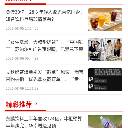
负债30亿，28岁年轻人败光百亿国企，
第三季度业绩爆发
知名饮料巨鳄悲情落幕？
2026-08-05 17:14:52
2024年以来，浙江东方聚焦做强做优主
业，推进旗下金融、类金融板块加快转型创
“女生洗澡，大叔帮搓背”，“中国锅
新，持续提质增效，整体经营保持稳中向好态
王”苏泊尔AI广告辣眼睛，已紧急下架
势。
2026-08-06 09:44:37
立秋奶茶爆单引发“截单”风波，淘宝
2024年前三季度，浙江东方实现归母净利
闪购被指“优先拿友商订单”、“专挑
润4.18亿元，同比增长0.68%。其中第三季
贵的拿”
2026-08-09 12:56:23
度，公司实现归母净利润2.91亿元，同比大幅
增长241.20%；扣非归母净利润为2.90亿元，
精彩推荐
同比大幅增长241.51%。
东鹏饮料上半年营收124亿，冰柜预算
对于第三季度公司净利润大增的原因，浙
半年烧完，华南增速见顶