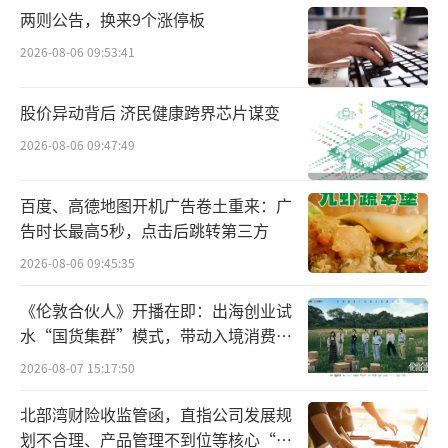
纪业务保证金净流入增多所致。可以看出，浙
两则公告，换来9个涨停板
江东方的各项金融业务都稳步推进，取得了不
2026-08-06 09:53:41
错的成绩。
股价异动背后 济民健康跨界芯片谋变
金融版图日渐完善
2026-08-06 09:47:49
在确保经营业绩稳定增长的基础上，浙江
百度、高德地图开机广告卷土重来：广
东方积极出手，欲收购优质的银行资产，进一
告时长最高5秒，点击后跳转第三方
步丰富公司的金融业务版图。
2026-08-06 09:45:35
根据公司最新披露，浙江东方通过公开拍
《伦敦合伙人》开播在即：出海创业试
卖和协议转让等方式，累计收购的杭州联合银
水“国货集群”模式，带动入境消费反
行3.24%股份已完成权属变更流程。这意味着
向种草
2026-08-07 15:17:50
浙江东方的金融版图将得到进一步完善。
北部湾财险收监管函，直指公司发展规
划不合理、产品管理不到位等核心“痛
公开资料显示，浙江东方是浙江省国资委