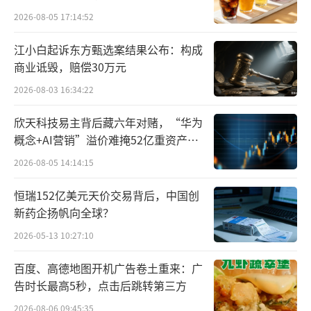
划，标志着中国核聚变研究的起步。
2026-08-05 17:14:52
江小白起诉东方甄选案结果公布：构成
1984年，中国第一个托卡马克装置——北
商业诋毁，赔偿30万元
京大学的“北京环流器Ⅰ号”（HL-1）建成并
2026-08-03 16:34:22
投入研究工作，这也是中国核聚变研究史上的
一个重要里程碑。
欣天科技易主背后藏六年对赌，“华为
概念+AI营销”溢价难掩52亿重资产考
90年代，中国建设了一系列先进的核聚变
验
2026-08-05 14:14:15
实验装置。
恒瑞152亿美元天价交易背后，中国创
2002年，中国建成第一个具有偏滤器位形
新药企扬帆向全球？
的托卡马克装置中国环流器二号A（HL-2A），
2026-05-13 10:27:10
核聚变研究步入了新阶段。
百度、高德地图开机广告卷土重来：广
告时长最高5秒，点击后跳转第三方
2006年，由中科院合肥物质科学研究院研
2026-08-06 09:45:35