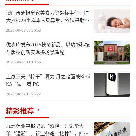
核聚变是指两个或多个质量较轻的原子核
澳门再通报皇家美素力铅超标事件：扩
大抽检28个样本未见异常，依法采取预
聚合为一个或多个较重的原子核和其他粒子，
防性下架
2026-08-03 09:36:53
并释放出能量的过程。在可控核聚变中，通常
利用氢的同位素氘和氚作为燃料，通过加热和
优衣库发布2026秋冬新品，以功能科技
约束这些燃料，使其达到聚变所需的条件，从
与版型创新实现多场景适配
而引发聚变反应。
2026-08-04 11:18:56
可控核聚变具有诸多优势，使其成为未来
上线三天“榨干”算力 月之暗面被Kimi
K3“逼”着IPO
能源的重要方向。其中，核聚变的燃料主要是
2026-08-07 16:25:22
氢的同位素氘和氚，这些燃料可以在海水中大
量提取，因此燃料来源几乎无穷无尽。
精彩推荐
在环保方面，核聚变过程不产生温室气
九洲药业中报罕见“双降”：诺华大
体，且相比核裂变，其产生的放射性废物更
单“退潮”、新业务难“接棒”，四大