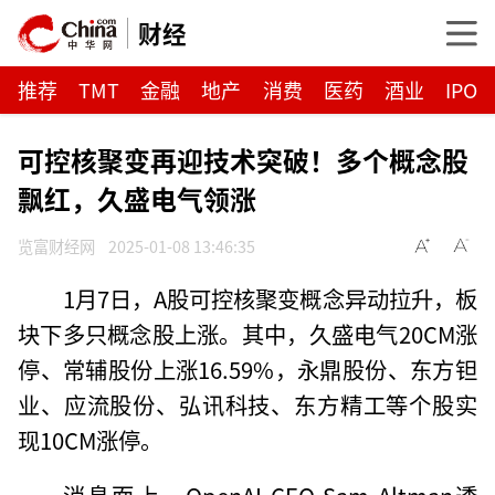
财经
推荐
TMT
金融
地产
消费
医药
酒业
IPO
可控核聚变再迎技术突破！多个概念股
飘红，久盛电气领涨
览富财经网
2025-01-08 13:46:35
1月7日，A股可控核聚变概念异动拉升，板
块下多只概念股上涨。其中，久盛电气20CM涨
停、常辅股份上涨16.59%，永鼎股份、东方钽
业、应流股份、弘讯科技、东方精工等个股实
现10CM涨停。
消息面上，OpenAI CEO Sam Altman透