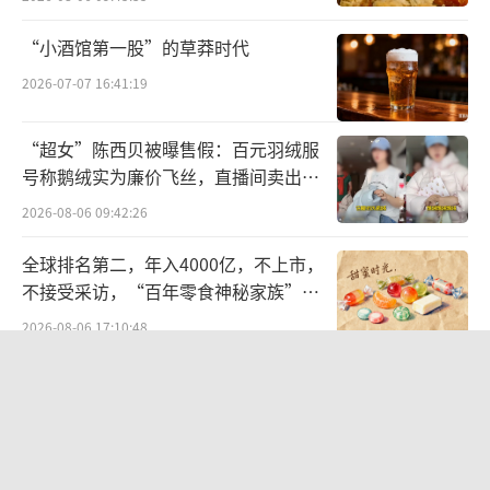
发的超导托卡马克核聚变实验装置“东方超
环”（EAST）成功实现首次放电，这是世界上
“小酒馆第一股”的草莽时代
第一个全超导非圆截面的托卡马克装置。
2026-07-07 16:41:19
2020年建成的中国环流器二号M装置（HL-
“超女”陈西贝被曝售假：百元羽绒服
2M）。
号称鹅绒实为廉价飞丝，直播间卖出超
百万元
2023年建成的中国联合球形托卡马克2号新
2026-08-06 09:42:26
概念磁约束核聚变探索装置（SUNIST-2）。
全球排名第二，年入4000亿，不上市，
不接受采访，“百年零食神秘家族”浮
2023年12月，“中国环流三号”试验性聚
出水面？
2026-08-06 17:10:48
变反应堆宣布面向全球开放，该反应堆实现了1
00万安培等离子体电流的高约束模式运行。
航油成本倍增仍净赚62亿港元，进击的
国泰靠“过境红利”加速扩张
2023年12月29日，由25家央企、科研院
2026-08-06 09:38:43
所、高校等组成的可控核聚变创新联合体正式