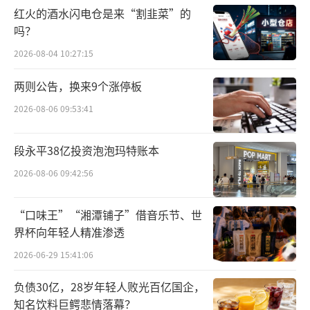
技术突飞猛进
红火的酒水闪电仓是来“割韭菜”的
吗？
中国的可控核聚变技术起步比较晚，但得
2026-08-04 10:27:15
益于高效的研发模式，相关技术进步很大。
两则公告，换来9个涨停板
在全球核聚变研究诞生之时，中国科学家
2026-08-06 09:53:41
就开始关注这一领域。1955年，钱三强和李正
武等科学家便提议开展中国的“可控热核反
段永平38亿投资泡泡玛特账本
应”研究。
2026-08-06 09:42:56
20世纪60年代开始，中国自主探索核聚变
“口味王”“湘潭铺子”借音乐节、世
技术。1965年，中国建立了当时国内最大的聚
界杯向年轻人精准渗透
变研究基地——西南物理研究所（现中核集团核
2026-06-29 15:41:06
工业西南物理研究院）。
负债30亿，28岁年轻人败光百亿国企，
1978年，中国制定了“引导－控制”计
知名饮料巨鳄悲情落幕？