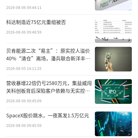
少，半衰期也更短，对环境的影响较小；在能
难关待闯
2026-08-06 09:44:11
量产生方面，核聚变产生的能量密度非常高，
科达制造近75亿元重组被否
这意味着相对较小的燃料量可以产生大量的能
量；在安全性方面，核聚变反应堆在发生故障
2026-08-06 09:48:59
时，其反应会自动停止，不会像核裂变反应堆
贝肯能源二次“易主”：原实控人溢价
那样有失控的风险。
40%“清仓”离场，潘兵联合新洋丰、
宏科百世拟入主
目前，可控核聚变被广泛应用在电力供
2026-08-05 14:11:25
应、钢铁生产、化工生产以及环保等领域。例
营收暴增22倍仍亏2580万元，集益威闯
如，可控核聚变电站可以为偏远地区和海岛提
关科创板背后深陷客户依赖与无实控人
供可靠的电力供应；核聚变技术还可以满足钢
困局
2026-08-06 09:45:09
铁生产和化工生产中的高温高压需求；在环保
SpaceX股价跳水，一夜蒸发1.5万亿元
领域，可控核聚变技术还可以用于碳捕集利用
2026-08-06 09:45:59
和垃圾处理等方面。