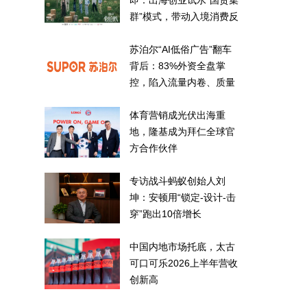
即：出海创业试水“国货集
群”模式，带动入境消费反
向种草
苏泊尔“AI低俗广告”翻车
背后：83%外资全盘掌
控，陷入流量内卷、质量
频发的负循环
体育营销成光伏出海重
地，隆基成为拜仁全球官
方合作伙伴
专访战斗蚂蚁创始人刘
坤：安顿用“锁定-设计-击
穿”跑出10倍增长
中国内地市场托底，太古
可口可乐2026上半年营收
创新高