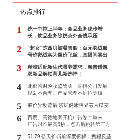
热点排行
1
统一中控上半年：食品业务稳步增
长，饮品业务除奶茶外全线承压
2
“超女”陈西贝被曝售假：百元羽绒服
号称鹅绒实为廉价飞丝，直播间卖出
超百万元
3
精准适配新生代喂养需求，海普诺凯
双新品解锁育儿新选择！
4
北部湾财险收监管函，直指公司发展
规划不合理、产品管理不到位等核
心“痛点”
5
股价异动背后 济民健康跨界芯片谋变
6
百度、高德地图开机广告卷土重来：
广告时长最高5秒，点击后跳转第三方
7
51.79 亿天价罚单深度拆解：携程反垄