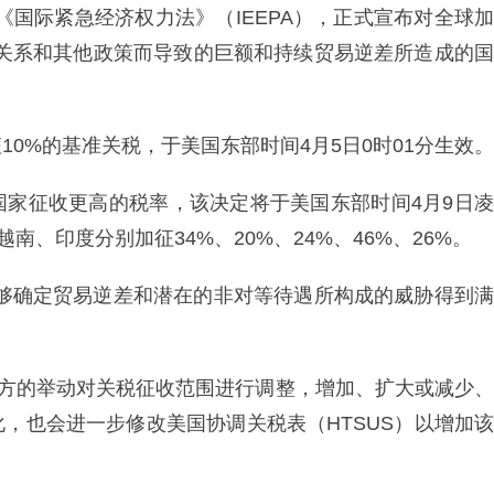
年《国际紧急经济权力法》（IEEPA），正式宣布对全球加
惠关系和其他政策而导致的巨额和持续贸易逆差所造成的国
0%的基准关税，于美国东部时间4月5日0时01分生效。
国家征收更高的税率，该决定将于美国东部时间4月9日凌
南、印度分别加征34%、20%、24%、46%、26%。
能够确定贸易逆差和潜在的非对等待遇所构成的威胁得到满
易方的举动对关税征收范围进行调整，增加、扩大或减少、
，也会进一步修改美国协调关税表（HTSUS）以增加该