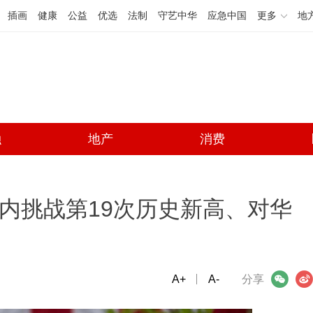
插画
健康
公益
优选
法制
守艺中华
应急中国
更多
地
融
地产
消费
年内挑战第19次历史新高、对华
A+
微信
A-
微博
分享