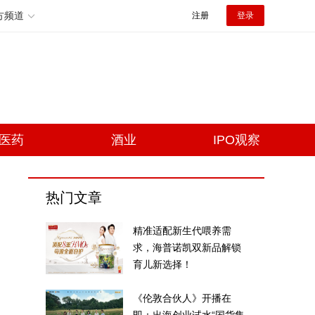
方频道
注册
登录
医药
酒业
IPO观察
热门文章
精准适配新生代喂养需
求，海普诺凯双新品解锁
育儿新选择！
《伦敦合伙人》开播在