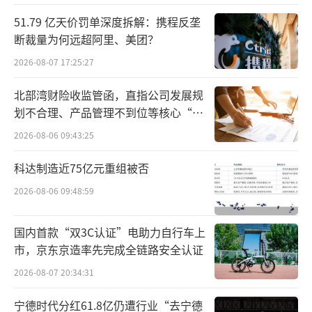
监管等宽松的政策，以刺激经济增长，进而带
51.79 亿天价罚单深度拆解：携程反垄
动就业和提高民众收入水平。
断裁量为何远超阿里、美团？
对外，特朗普继续奉行“美国优先”的保
2026-08-07 17:25:27
护主义立场，提出“对中国商品加税60%”等
北部湾财险收监管函，直指公司发展规
政策主张。
划不合理、产品管理不到位等核心“痛
点”
2026-08-06 09:43:25
科达制造近75亿元重组被否
2026-08-06 09:48:59
国内首款“双3C认证”电助力自行车上
市，京东京造率先完成全链路安全认证
2026-08-07 20:34:31
宁德时代分红61.8亿仍遭行业“去宁德