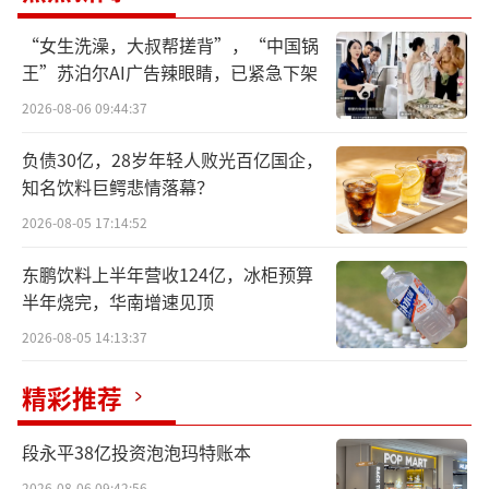
12张选举人票，再度入主白宫。
“女生洗澡，大叔帮搓背”，“中国锅
王”苏泊尔AI广告辣眼睛，已紧急下架
特朗普在1968年大学毕业后，进入其父创
2026-08-06 09:44:37
建的房地产公司任职，从事房地产开发。
负债30亿，28岁年轻人败光百亿国企，
三年后，特朗普接管公司，并逐渐将公司
知名饮料巨鳄悲情落幕？
的业务触角延伸至赌场、体育、航运、娱乐、
2026-08-05 17:14:52
交通、教育等多个领域。
东鹏饮料上半年营收124亿，冰柜预算
2024年，特朗普更是以74.8亿美元，成功
半年烧完，华南增速见顶
入围“彭博全球富豪前400强”。
2026-08-05 14:13:37
精彩推荐
段永平38亿投资泡泡玛特账本
2026-08-06 09:42:56