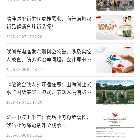
精准适配新生代喂养需求，海普诺凯双
新品解锁育儿新选择！
2026-08-07 17:52:28
联创光电连发六则利空公告，涉及实控
第45任美国总统、第47任美国候任总统唐纳德·特朗普
人被查、债务诉讼等问题，会计师事务
所曾出具“保留意见”
2026-08-06 09:43:47
在近半个世纪的职业生涯中，特朗普积累
了丰富的商业经验。从政以后，特朗普依然保
《伦敦合伙人》开播在即：出海创业试
持着商人思维方式。
水“国货集群”模式，带动入境消费反
向种草
2026-08-07 15:17:50
特朗普主张对内实施宽松的经济政策，对
外实施孤立外交政策。
统一中控上半年：食品业务稳步增长，
饮品业务除奶茶外全线承压
在此次竞选中，特朗普提出用减税、放松
2026-08-06 09:56:12