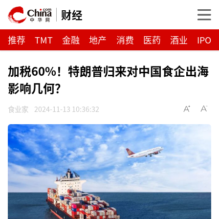
财经
推荐
TMT
金融
地产
消费
医药
酒业
IPO
加税60%！特朗普归来对中国食企出海
影响几何？
食业家
2024-11-13 10:36:32