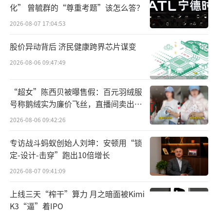
随着美国大选尘埃落定，国内高校、券
化” 曾毓群的“尊重考题”该怎么答？
商、智库等机构，纷纷预测未来四年美国白宫
2026-08-07 17:04:53
对双边贸易以及细分产业的影响。
股价异动背后 济民健康跨界芯片谋变
其中，对于中国食品企业出海影响几何也
2026-08-06 09:47:49
值得我们深思。
“超女”陈西贝被曝售假：百元羽绒服
中国食企出海
“瞄”上了美国市场
号称鹅绒实为廉价飞丝，直播间卖出超
百万元
2026-08-06 09:42:26
作为世界上经济最发达的国家之一，美国
的国民收入水平普遍较高，且更愿意为更好的
专访战斗蚂蚁创始人刘坤：安顿用“锁
产品、更好的服务和更好的体验买单。
定-设计-击穿”跑出10倍增长
2026-08-07 09:41:09
根据2023年的数据，美国人均GDP为8.16
万美元，中国约为1.25万美元。由此推测，美
上线三天“榨干”算力 月之暗面被Kimi
K3“逼”着IPO
国人均社会消费品购买能力是中国人均的6倍左