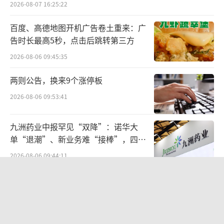
2026-08-07 16:25:22
右。
百度、高德地图开机广告卷土重来：广
而且，由于美国制造工业严重空心化，其
告时长最高5秒，点击后跳转第三方
对中国食品产业存在较高的依赖度。
2026-08-06 09:45:35
同时，美国市场多元文化背景造就了复杂
两则公告，换来9个涨停板
的消费者口味偏好。根据2023年的数据，‌美国
2026-08-06 09:53:41
总人口约为3.33亿。除了非拉美裔白人以外，
还有拉美裔、‌非洲裔、‌亚裔、‌混血以及其他原
九洲药业中报罕见“双降”：诺华大
住民等少数族群。
单“退潮”、新业务难“接棒”，四大
难关待闯
2026-08-06 09:44:11
这为食品品牌提供了一个绝佳的创新和差
异化定位的绝佳机会。
DeepSeek举起涨价牌
2026-08-07 09:55:11
值得一提的是，在美华人已经达到550万
人，占到美国总人口的1.7%，并且“中国人就