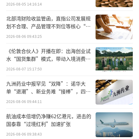
2026-08-05 14:16:14
北部湾财险收监管函，直指公司发展规
划不合理、产品管理不到位等核心“痛
点”
2026-08-06 09:43:25
《伦敦合伙人》开播在即：出海创业试
水“国货集群”模式，带动入境消费反
向种草
2026-08-07 15:17:50
九洲药业中报罕见“双降”：诺华大
单“退潮”、新业务难“接棒”，四大
难关待闯
2026-08-06 09:44:11
航油成本倍增仍净赚62亿港元，进击的
国泰靠“过境红利”加速扩张
2026-08-06 09:38:43