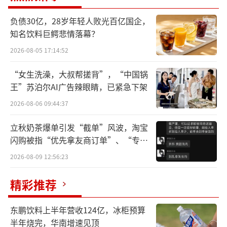
回调，五一需求表现整体承压。年报与一季报
披露结束，白酒行业需求持续筑底改善，茅
负债30亿，28岁年轻人败光百亿国企，
知名饮料巨鳄悲情落幕？
台、五粮液、汾酒等名酒表现依旧稳健，古井
贡酒、今世缘等地产酒龙头势能强劲，随着行
2026-08-05 17:14:52
业竞争加剧，企业端费用投放力度持续提升，
“女生洗澡，大叔帮搓背”，“中国锅
价格带升级速度相对放缓，行业延续马太效应
王”苏泊尔AI广告辣眼睛，已紧急下架
集中趋势。2025年企业端目标制定相对保守，
2026-08-06 09:44:37
主动给渠道降负，库存平稳消化；估值端看，
立秋奶茶爆单引发“截单”风波，淘宝
板块整体估值偏低，酒企回购或增持动作较
闪购被指“优先拿友商订单”、“专挑
多，分红力度持续提升。“五一”白酒消费反
贵的拿”
2026-08-09 12:56:23
馈来看，商务需求符合预期，整体表现承压；
宴席需求表现分化，其中河南地区婚喜宴与大
精彩推荐
众消费表现较好，湖南地区宴席降档较明显，
东鹏饮料上半年营收124亿，冰柜预算
开瓶率较低。
（责任编辑：zx0600）
半年烧完，华南增速见顶