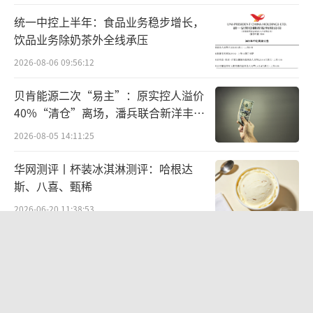
统一中控上半年：食品业务稳步增长，
饮品业务除奶茶外全线承压
2026-08-06 09:56:12
贝肯能源二次“易主”：原实控人溢价
40%“清仓”离场，潘兵联合新洋丰、
宏科百世拟入主
2026-08-05 14:11:25
华网测评丨杯装冰淇淋测评：哈根达
斯、八喜、甄稀
2026-06-20 11:38:53
江小白起诉东方甄选案结果公布：构成
商业诋毁，赔偿30万元
2026-08-03 16:34:22