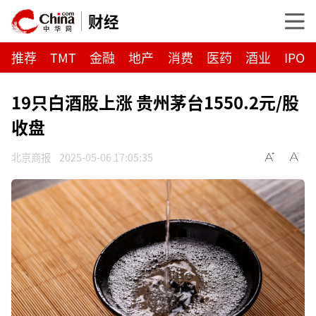
财经
推荐
TMT
金融
地产
消费
医药
酒业
IPO
19只白酒股上涨 贵州茅台1550.2元/股
收盘
北京商报
2025-05-06 17:05:35