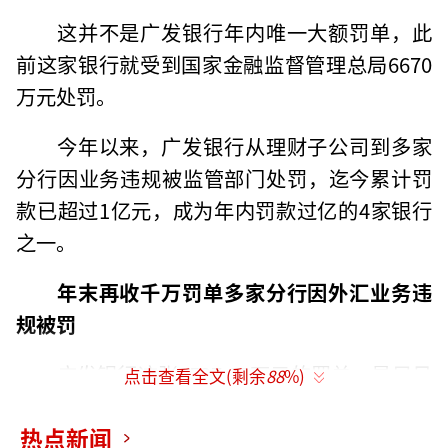
这并不是广发银行年内唯一大额罚单，此
前这家银行就受到国家金融监督管理总局6670
万元处罚。
今年以来，广发银行从理财子公司到多家
分行因业务违规被监管部门处罚，迄今累计罚
款已超过1亿元，成为年内罚款过亿的4家银行
之一。
年末再收千万罚单多家分行因外汇业务违
规被罚
广发银行这张1537.83万元的罚单，最早见
点击查看全文(剩余
88
%)
于国家外汇管理局官网，执法者为该局广东省
热点新闻
分局。