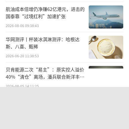
级别罚单下发，显示有关部门监管处罚力度进
航油成本倍增仍净赚62亿港元，进击的
国泰靠“过境红利”加速扩张
一步升级。
2026-08-06 09:38:43
10家支行被罚500万
信贷关键流程把控
华网测评丨杯装冰淇淋测评：哈根达
上严重失职
斯、八喜、甄稀
浏览广发银行今年的罚单可以发现，从1月
2026-06-20 11:38:53
开始，广发银行行每月都受到处罚。3月下旬，
贝肯能源二次“易主”：原实控人溢价
国家金融总局河南监管局对该行郑州分行10家
40%“清仓”离场，潘兵联合新洋丰、
支行进行处罚，合计被罚金额达到500万元，其
宏科百世拟入主
2026-08-05 14:11:25
中不乏百万级罚单。
营收暴增22倍仍亏2580万元，集益威闯
关科创板背后深陷客户依赖与无实控人
困局
2026-08-06 09:45:09