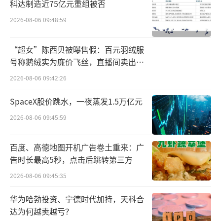
科达制造近75亿元重组被否
2026-08-06 09:48:59
“超女”陈西贝被曝售假：百元羽绒服
号称鹅绒实为廉价飞丝，直播间卖出超
百万元
2026-08-06 09:42:26
今年以来，广发银行已有多家分行因外汇
SpaceX股价跳水，一夜蒸发1.5万亿元
业务违规被监管部门采取行政处罚措施。
2026-08-06 09:45:59
6月3日，广发银行南昌分行收到国家外汇
百度、高德地图开机广告卷土重来：广
管理局江西省分局的一张72.13万元的罚单，涉
告时长最高5秒，点击后跳转第三方
及的违法事实为“办理经常项目付汇业务未对
2026-08-06 09:45:35
交易单证的真实性进行合理审查”。
华为哈勃投资、宁德时代加持，天科合
10月15日，广发银行沈阳分行被国家外汇
达为何越卖越亏？