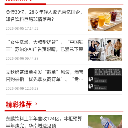
罚单显示，广发银行涉及的违法事实包
负债30亿，28岁年轻人败光百亿国企，
知名饮料巨鳄悲情落幕？
括：逃汇；违反规定办理资本项目资金收付；
擅自提供对外担保；违反规定办理结汇、售汇
2026-08-05 17:14:52
业务；办理经常项目资金收付，未对交易单证
“女生洗澡，大叔帮搓背”，“中国锅
的真实性及其与外汇收支的一致性进行合理审
王”苏泊尔AI广告辣眼睛，已紧急下架
查；违反规定办理结汇、售汇业务。
2026-08-06 09:44:37
国家外汇管理局广东省分局认定：上述行
立秋奶茶爆单引发“截单”风波，淘宝
闪购被指“优先拿友商订单”、“专挑
为违反了《中华人民共和国外汇管理条例》
贵的拿”
《跨境担保外汇管理规定》《银行办理结售汇
2026-08-09 12:56:23
业务管理办法》等相关规定。因此，该局对广
精彩推荐
发银行处以警告，并罚款、没收违法所得合计1
537.83万元。
东鹏饮料上半年营收124亿，冰柜预算
半年烧完，华南增速见顶