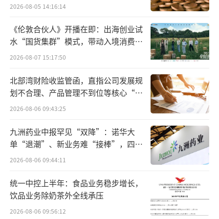
管理局辽宁省分局罚款并没收违法所得共65.11
2026-08-05 14:16:14
万元，处罚原因为“未按规定办理个人结汇业
《伦敦合伙人》开播在即：出海创业试
务”。
水“国货集群”模式，带动入境消费反
向种草
11月5日，广发银行惠州分行被国家外汇管
2026-08-07 15:17:50
理局惠州市分局罚没50.18万元，涉及的违法事
北部湾财险收监管函，直指公司发展规
实为“违反规定办理资本项目资金收付”。
划不合理、产品管理不到位等核心“痛
点”
2026-08-06 09:43:25
早在2024年12月30日，广发银行长春分行
就因涉及“违反规定办理结汇、售汇业务”的
九洲药业中报罕见“双降”：诺华大
单“退潮”、新业务难“接棒”，四大
违法行为，被国家外汇管理局吉林省分局罚款
难关待闯
并没收违法所得50.22万元。
2026-08-06 09:44:11
统一中控上半年：食品业务稳步增长，
业内人士表示，上述罚单暴露出广发银行
饮品业务除奶茶外全线承压
在外汇业务领域存在的严重合规漏洞，包括逃
2026-08-06 09:56:12
汇、违规办理资本项目收付等痼疾。此次千万