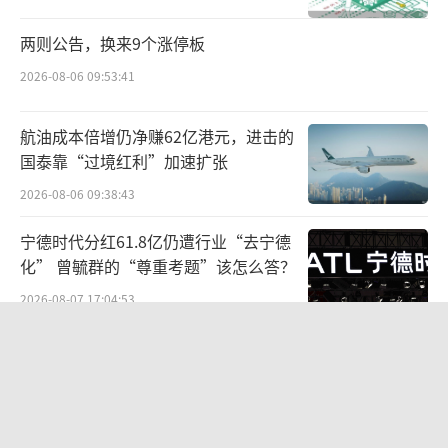
不到位被国家金融监督管理总局广东监管局罚
款40万元。
两则公告，换来9个涨停板
2026-08-06 09:53:41
3月23日，国家金融监督管理总局上海监管
局公布多则行政处罚信息公开表。建行信用卡
航油成本倍增仍净赚62亿港元，进击的
中心被罚没合计575万元，时任信用卡中心风险
国泰靠“过境红利”加速扩张
管理处的2位副处长分别被警告并罚款5万元。
2026-08-06 09:38:43
建行信用卡中心所涉及的主要违法违规行
宁德时代分红61.8亿仍遭行业“去宁德
为包括，客户资信调查不审慎、授信额度管理
化” 曾毓群的“尊重考题”该怎么答？
不审慎、信用卡分期/透支资金管理不审慎、向
2026-08-07 17:04:53
关系人发放信用贷款、未按规定退还分期利
江小白起诉东方甄选案结果公布：构成
息、催收外包管理不审慎等14项违规。
商业诋毁，赔偿30万元
事实上，在信用卡中心前，已有商业银行
2026-08-03 16:34:22
将设立首席合规官延伸至分行。