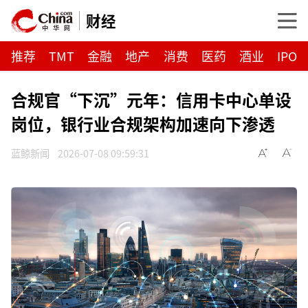
财经
推荐
TMT
金融
地产
消费
医药
酒业
IPO
合规官“下沉”元年：信用卡中心单设
岗位，银行业合规架构加速向下渗透
蓝鲸新闻
2026-07-08 09:59:31