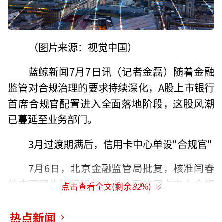
（图片来源：视觉中国）
蓝鲸新闻7月7日讯（记者金磊）随着金融
监管对合规治理的要求持续深化，A股上市银行
首席合规官配置进入全面落地阶段，这股风潮
已蔓延至业务部门。
3月过渡期满后，信用卡中心单设"合规官"
7月6日，北京金融监管局批复，核准闫春
仲中国民生银行股份有限公司信用卡中心合规
点击查看全文(剩余
82
%)
官的任职资格。信用卡中心单独设立“合规
官”在业内实属罕见。
热点新闻