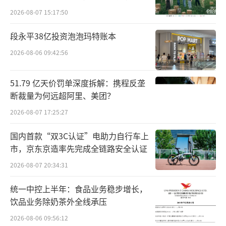
后，银行业迎来了一轮密集的聘任潮。
向种草
2026-08-07 15:17:50
《办法》鼓励但并不强制金融机构单独设
段永平38亿投资泡泡玛特账本
立首席合规官和合规官。其中提到，金融机构
2026-08-06 09:42:56
可以根据自身经营情况单独设立首席合规官、
合规官，也可以由金融机构负责人、省级（计
51.79 亿天价罚单深度拆解：携程反垄
划单列市）分支机构或者一级分支机构负责人
断裁量为何远超阿里、美团？
兼任。
2026-08-07 17:25:27
银行业的合规架构从“制度建设”全面转
国内首款“双3C认证”电助力自行车上
市，京东京造率先完成全链路安全认证
向“实质落地”。信用卡中心单设合规官，正
是这一趋势的典型缩影。
2026-08-07 20:34:31
统一中控上半年：食品业务稳步增长，
信用卡中心罚单频现，合规触角向下延伸
饮品业务除奶茶外全线承压
近年来，银行业“严监管”的态势趋于常
2026-08-06 09:56:12