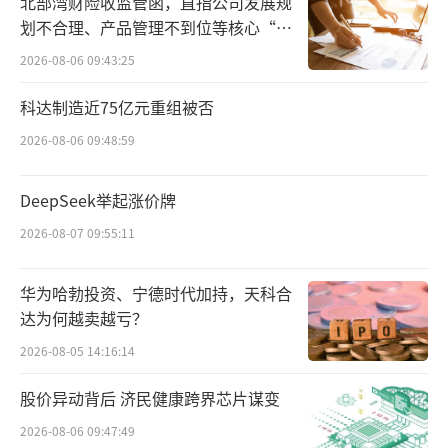
北部湾财险收监管函，直指公司发展规
三是对信用卡代还款行为缺乏有效监测与
划不合理、产品管理不到位等核心“痛
约束，放任违规资金流转隐患；
点”
2026-08-06 09:43:25
四是信用卡额度调整流程把关不严，部分
科达制造近75亿元重组被否
额度审批调整行为不审慎，埋下授信风险隐
2026-08-06 09:48:59
患。
DeepSeek举起涨价牌
梳理2026年至今金融监管罚单来看，不单
单是民生银行，多家银行信用卡中心因各种问
2026-08-07 09:55:11
题接连领罚，违规集中在多个领域，包括内控
华为哈勃投资、宁德时代加持，天科合
制度不健全、资产风险分类失真；额度审批、
达为何越卖越亏？
授信调整不审慎，过度授信、违规授信问题等
2026-08-05 14:16:14
等。
股价异动背后 济民健康跨界芯片谋变
5月，广州银行信用卡中心因信息科技管理
2026-08-06 09:47:49