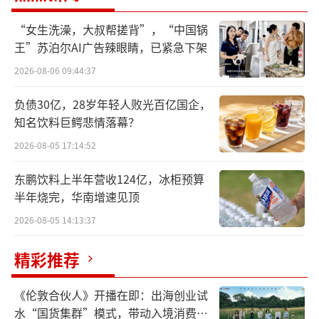
闫春仲长期就职于民生银行信用卡中心，
“女生洗澡，大叔帮搓背”，“中国锅
王”苏泊尔AI广告辣眼睛，已紧急下架
先后任信用卡中心审计专家、法律合规总监、
纪委书记等职位。2025年3月，北京监管局核准
2026-08-06 09:44:37
了闫春仲信用卡中心副总经理的任职资格。
负债30亿，28岁年轻人败光百亿国企，
知名饮料巨鳄悲情落幕？
回顾政策脉络，国家金融监督管理总局202
2026-08-05 17:14:52
4年12月发布的《金融机构合规管理办法》。该
办法明确要求金融机构在总部层面设立首席合
东鹏饮料上半年营收124亿，冰柜预算
半年烧完，华南增速见顶
规官，纳入高级管理人员序列，可由行长或其
他高级管理人员兼任，自2025年3月1日起施行
2026-08-05 14:13:37
并设置一年过渡期。
精彩推荐
随着2026年3月过渡期届满，各家银行必须
《伦敦合伙人》开播在即：出海创业试
在时限内完成合规架构调整，在过渡期收官前
水“国货集群”模式，带动入境消费反