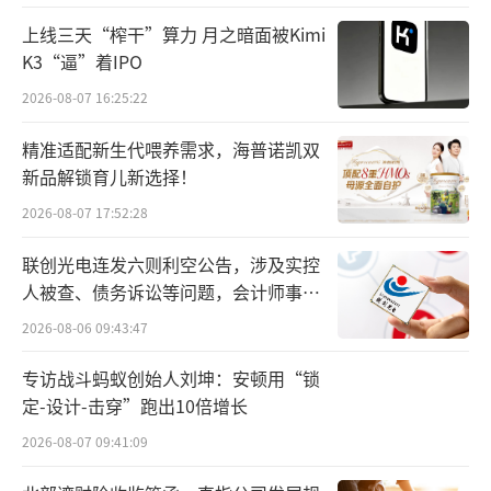
态化，银行合规问题突出，信用卡业务也是高
上线三天“榨干”算力 月之暗面被Kimi
发区。
K3“逼”着IPO
2026-08-07 16:25:22
蓝鲸新闻注意到，不久前的5月，北京金融
监管局对中国民生银行信用卡中心及相关责任
精准适配新生代喂养需求，海普诺凯双
人作出行政处罚，合计罚款190万元，相关责任
新品解锁育儿新选择！
人被警告并罚款5万元。
2026-08-07 17:52:28
联创光电连发六则利空公告，涉及实控
此次处罚披露四大违规事实：
人被查、债务诉讼等问题，会计师事务
所曾出具“保留意见”
一是业务制度建设存在缺失，信用卡资产
2026-08-06 09:43:47
质量分类标准执行不严、分类结果不准确；
专访战斗蚂蚁创始人刘坤：安顿用“锁
定-设计-击穿”跑出10倍增长
二是可疑交易监测体系不完善，管控措施
落实不到位，风险识别能力不足；
2026-08-07 09:41:09