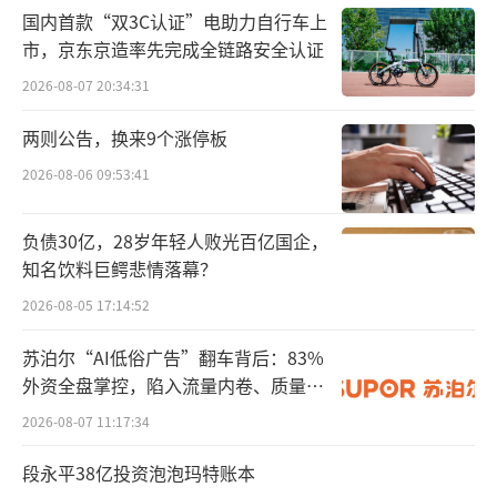
酒类毛利率在80%左右。
国内首款“双3C认证”电助力自行车上
市，京东京造率先完成全链路安全认证
在白酒行业专家蔡学飞看来，珍酒李渡毛
2026-08-07 20:34:31
利率低，可能是依然处于品牌价值与产品结构
两则公告，换来9个涨停板
升级阶段，前置性市场投入以及消费市场推广
2026-08-06 09:53:41
费用投入比较大。同时，在目前存量挤压市场
环境下，竞争强度较大，珍酒品牌号召力有
负债30亿，28岁年轻人败光百亿国企，
限，产品溢价不足等综合因素导致。
知名饮料巨鳄悲情落幕？
2026-08-05 17:14:52
据了解，珍酒李渡生产及销售酱香型、兼
香型及浓香型白酒。
苏泊尔“AI低俗广告”翻车背后：83%
外资全盘掌控，陷入流量内卷、质量频
其中酱香型白酒——珍酒是该公司的核心。
发的负循环
2026-08-07 11:17:34
数据显示，今年上半年珍酒贡献65.5%的收
入，超过20亿元。根据弗若斯特沙利文的数
段永平38亿投资泡泡玛特账本