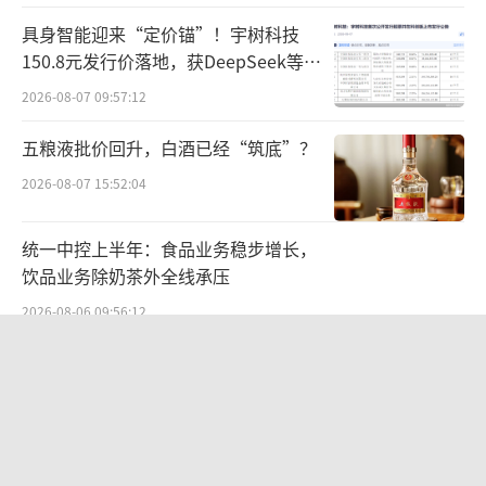
具身智能迎来“定价锚”！宇树科技
150.8元发行价落地，获DeepSeek等豪
华战配加持
2026-08-07 09:57:12
五粮液批价回升，白酒已经“筑底”？
2026-08-07 15:52:04
统一中控上半年：食品业务稳步增长，
饮品业务除奶茶外全线承压
2026-08-06 09:56:12
“女生洗澡，大叔帮搓背”，“中国锅
王”苏泊尔AI广告辣眼睛，已紧急下架
2026-08-06 09:44:37
航油成本倍增仍净赚62亿港元，进击的