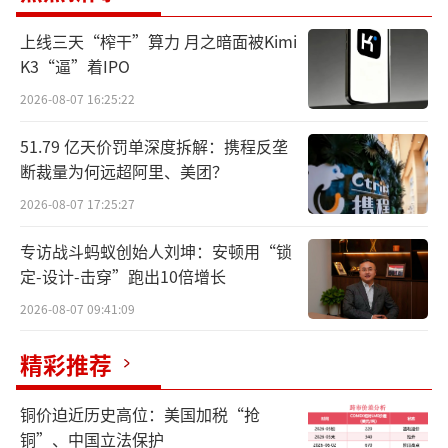
公告中指出，收入、利润上涨是由于持续
上线三天“榨干”算力 月之暗面被Kimi
推进产品结构优化，包括增加高端白酒产品，
K3“逼”着IPO
以及在相同价格范围内毛利率较高的白酒产品
2026-08-07 16:25:22
对收入作出贡献。同时，开发中端价格白酒产
品，以相宜价格满足市场对优质白酒产品的需
51.79 亿天价罚单深度拆解：携程反垄
断裁量为何远超阿里、美团？
求。在渠道端，其投入资源加速推动渠道周转
和终端动销，将经销商持有的渠道库存维持在
2026-08-07 17:25:27
健康水平。
专访战斗蚂蚁创始人刘坤：安顿用“锁
定-设计-击穿”跑出10倍增长
可是，盈利能力大幅提升并没有完全反馈
2026-08-07 09:41:09
在二级市场。业绩披露第二天，即8月24日，开
盘后股价涨幅一度接近10%，股价近10港元。
精彩推荐
可是收盘时又回落至9.03港元，恢复往日水
平。
铜价迫近历史高位：美国加税“抢
铜”、中国立法保护