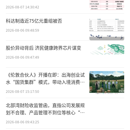
“珍酒的业绩表现应该说是符合市场预
2026-08-07 14:30:42
期。但港股本身对于白酒的价值评估分歧就比
科达制造近75亿元重组被否
较大，对于下半年整个社会消费走势,看法普遍
2026-08-06 09:48:59
比较消极，以及珍酒李渡作为港股第一酒缺乏
参照目标，可能都影响了珍酒在资本市场的表
股价异动背后 济民健康跨界芯片谋变
现。”有白酒行业人士向中华网财经指出。
2026-08-06 09:47:49
值得一提的是，即便珍酒李渡的盈利能力
大幅提升，但是毛利率仍处在行业底端。今年
《伦敦合伙人》开播在即：出海创业试
水“国货集群”模式，带动入境消费反
上半年，珍酒李渡毛利率57.9%，较上年的55.
向种草
2026-08-07 15:17:50
6%略有上涨，但是与同行业相比差距明显。
北部湾财险收监管函，直指公司发展规
从A股上市白酒企业披露的数据可以了解
划不合理、产品管理不到位等核心“痛
到，白酒行业毛利率普遍在70%至90%之间。
点”
2026-08-06 09:43:25
与珍酒李渡体量大体相仿的舍得酒业，2022年