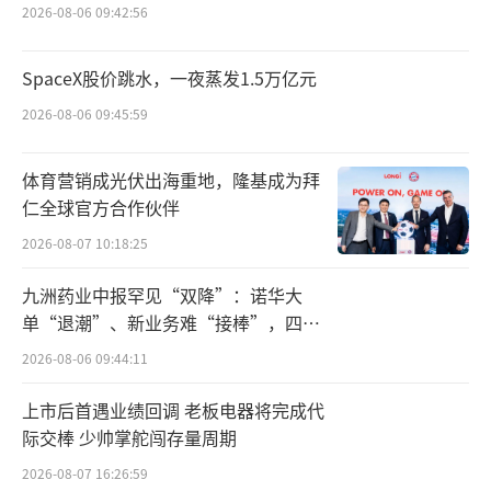
据，按2022年收入计，珍酒是中国第五大酱香
2026-08-06 09:42:56
型白酒品牌。
SpaceX股价跳水，一夜蒸发1.5万亿元
方正证券研报指出，在2023年一季度疫情
2026-08-06 09:45:59
波动下，主品牌珍酒销售态势受到一定影响，
第二季度起逐季度改善，3-4月回款保持20-3
体育营销成光伏出海重地，隆基成为拜
0%增速，5月增幅高达50%左右。在上半年行
仁全球官方合作伙伴
业弱复苏周期背景下，主品牌珍酒增长速度居
2026-08-07 10:18:25
于酱酒前列，仍展现较强的高质增长。
（责任编
九洲药业中报罕见“双降”：诺华大
辑：zx0276）
单“退潮”、新业务难“接棒”，四大
难关待闯
2026-08-06 09:44:11
上市后首遇业绩回调 老板电器将完成代
际交棒 少帅掌舵闯存量周期
2026-08-07 16:26:59