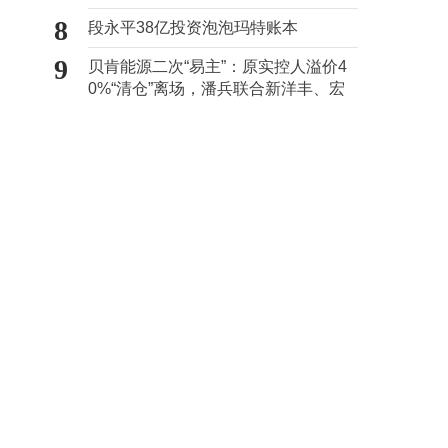
心“痛点”
8
段永平38亿投资泡泡玛特账本
9
贝肯能源二次“易主”：原实控人溢价4
0%“清仓”离场，潘兵联合新洋丰、宏
科百世拟入主