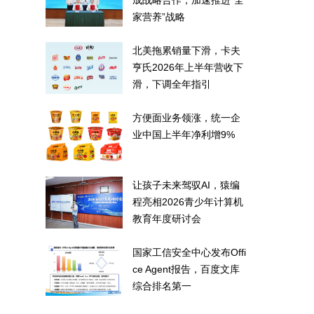
成战略合作，加速推进“全
家营养”战略
北美拖累销量下滑，卡夫
亨氏2026年上半年营收下
滑，下调全年指引
方便面业务领涨，统一企
业中国上半年净利增9%
让孩子未来驾驭AI，猿编
程亮相2026青少年计算机
教育年度研讨会
国家工信安全中心发布Offi
ce Agent报告，百度文库
综合排名第一