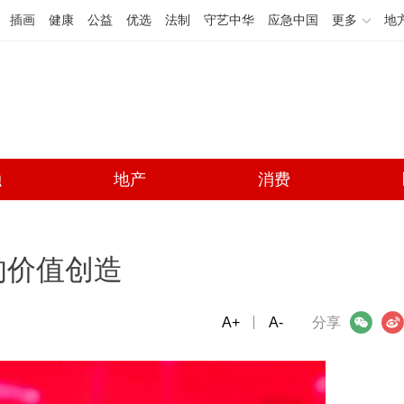
插画
健康
公益
优选
法制
守艺中华
应急中国
更多
地
融
地产
消费
的价值创造
A+
微信
A-
微博
分享