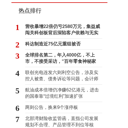
热点排行
1
营收暴增22倍仍亏2580万元，集益威
闯关科创板背后深陷客户依赖与无实
控人困局
2
科达制造近75亿元重组被否
3
全球排名第二，年入4000亿，不上
市，不接受采访，“百年零食神秘家
族”浮出水面？
4
联创光电连发六则利空公告，涉及实
控人被查、债务诉讼等问题，会计师
事务所曾出具“保留意见”
5
航油成本倍增仍净赚62亿港元，进击
的国泰靠“过境红利”加速扩张
6
两则公告，换来9个涨停板
7
北部湾财险收监管函，直指公司发展
规划不合理、产品管理不到位等核