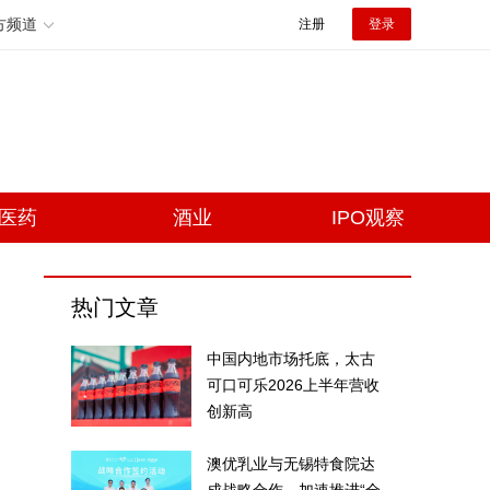
方频道
注册
登录
医药
酒业
IPO观察
热门文章
中国内地市场托底，太古
可口可乐2026上半年营收
创新高
澳优乳业与无锡特食院达