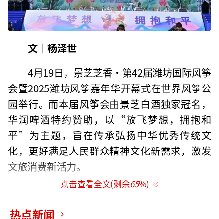
文｜杨泽世
4月19日，景芝芝香·第42届潍坊国际风筝
会暨2025潍坊风筝嘉年华开幕式在世界风筝公
园举行。而本届风筝会由景芝白酒独家冠名，
华润啤酒特约赞助，以“放飞梦想，拥抱和
平”为主题，旨在传承弘扬中华优秀传统文
化，更好满足人民群众精神文化新需求，激发
文旅消费新活力。
点击查看全文(剩余
65
%)
“景芝跟潍坊的风筝协会已经签了五年战
略框架，景芝跟潍坊国际风筝会是一个长期的
热点新闻