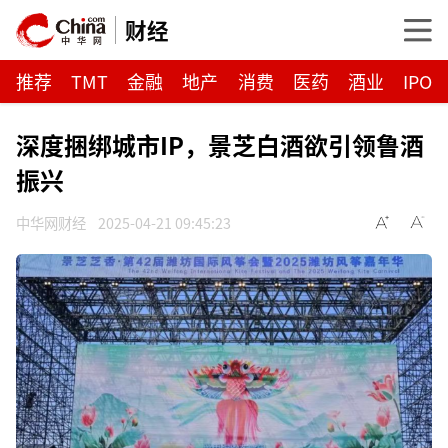
财经
推荐
TMT
金融
地产
消费
医药
酒业
IPO
深度捆绑城市IP，景芝白酒欲引领鲁酒
振兴
中华网财经
2025-04-21 09:45:23