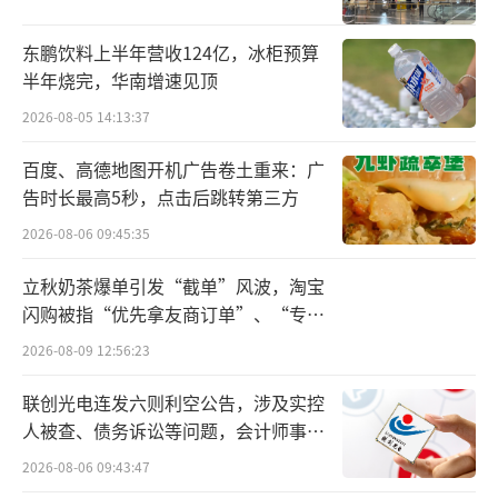
造文旅消费氛围，进一步增强潍坊风筝会和山
东鹏饮料上半年营收124亿，冰柜预算
东文旅品牌的辐射效应。
半年烧完，华南增速见顶
在华润啤酒（控股）有限公司副总裁、华
2026-08-05 14:13:37
润酒业总经理、景芝白酒董事长魏强看来，景
百度、高德地图开机广告卷土重来：广
芝白酒一直坚持长期主义和品质主义酿造好
告时长最高5秒，点击后跳转第三方
酒，品牌焕新推出的景芝芝香真年份战略产
2026-08-06 09:45:35
品，坚持从消费者角度出发，不断满足消费者
立秋奶茶爆单引发“截单”风波，淘宝
越来越高的品质和口感的要求。
闪购被指“优先拿友商订单”、“专挑
贵的拿”
“当前，随着年轻消费群体逐步成为市场
2026-08-09 12:56:23
消费主力，年轻化成为白酒行业必须面对的问
联创光电连发六则利空公告，涉及实控
题。对于如何在保持传统芝麻香气的同时融入
人被查、债务诉讼等问题，会计师事务
现代元素，让更多年轻消费者接受和喜爱，景
所曾出具“保留意见”
2026-08-06 09:43:47
芝白酒结合品牌、产品、营销以及创新展陈等