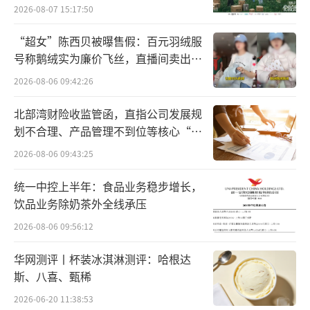
向种草
2026-08-07 15:17:50
“超女”陈西贝被曝售假：百元羽绒服
号称鹅绒实为廉价飞丝，直播间卖出超
百万元
2026-08-06 09:42:26
北部湾财险收监管函，直指公司发展规
划不合理、产品管理不到位等核心“痛
点”
2026-08-06 09:43:25
统一中控上半年：食品业务稳步增长，
饮品业务除奶茶外全线承压
2026-08-06 09:56:12
华网测评丨杯装冰淇淋测评：哈根达
斯、八喜、甄稀
2026-06-20 11:38:53