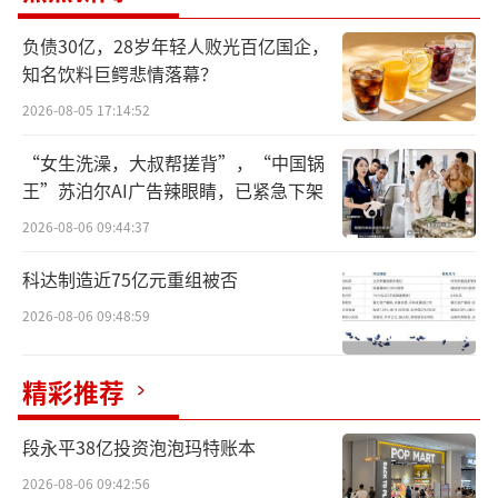
合作方向，而且会是继续做大做好的方
向。”山东景芝白酒有限公司党委书记、总经
负债30亿，28岁年轻人败光百亿国企，
知名饮料巨鳄悲情落幕？
理干晓峰曾向中华网财经透露，景芝白酒未来
将会根植于“景芝有酒五千年”的深厚文化，
2026-08-05 17:14:52
围绕“会展赞节”、“品赠游宴”等继续举办
“女生洗澡，大叔帮搓背”，“中国锅
更多丰富多彩的活动，以实际行动引领鲁酒振
王”苏泊尔AI广告辣眼睛，已紧急下架
兴和中国酒业高质量发展。
2026-08-06 09:44:37
据介绍，景芝白酒深入挖掘非遗文化内
科达制造近75亿元重组被否
涵，本届风筝会重磅推出了潍坊风筝会创意文
2026-08-06 09:48:59
化纪念酒——“何以潍坊”。作为潍坊城市IP的
实体载体，“何以潍坊”文化纪念酒将潍坊风
精彩推荐
筝文化与酒文化创意融合。而景芝白酒将非遗
段永平38亿投资泡泡玛特账本
文化与工艺美学创意结合，以酒为媒，推动文
旅、文创、文产深度融合，多维度、长效化营
2026-08-06 09:42:56