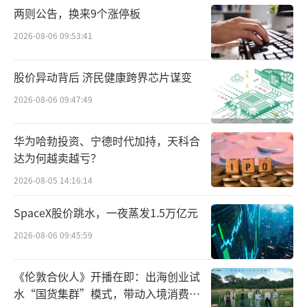
两则公告，换来9个涨停板
具体实践给出了解答。”魏强表示，从发展战
2026-08-06 09:53:41
略上，要积极主动拥抱年轻人，持续创新品牌
营销方式，打造年轻人喜欢的消费场景，近距
股价异动背后 济民健康跨界芯片谋变
离与年轻人互动。
（责任编辑：zx0280）
2026-08-06 09:47:49
华为哈勃投资、宁德时代加持，天科合
达为何越卖越亏？
2026-08-05 14:16:14
SpaceX股价跳水，一夜蒸发1.5万亿元
2026-08-06 09:45:59
《伦敦合伙人》开播在即：出海创业试
水“国货集群”模式，带动入境消费反