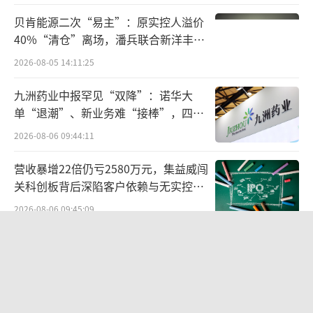
贝肯能源二次“易主”：原实控人溢价
40%“清仓”离场，潘兵联合新洋丰、
宏科百世拟入主
2026-08-05 14:11:25
九洲药业中报罕见“双降”：诺华大
单“退潮”、新业务难“接棒”，四大
难关待闯
2026-08-06 09:44:11
营收暴增22倍仍亏2580万元，集益威闯
关科创板背后深陷客户依赖与无实控人
困局
2026-08-06 09:45:09
欣天科技易主背后藏六年对赌，“华为
概念+AI营销”溢价难掩52亿重资产考
验
2026-08-05 14:14:15