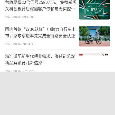
营收暴增22倍仍亏2580万元，集益威闯
关科创板背后深陷客户依赖与无实控人
困局
2026-08-06 09:45:09
国内首款“双3C认证”电助力自行车上
市，京东京造率先完成全链路安全认证
2026-08-07 20:34:31
精准适配新生代喂养需求，海普诺凯双
新品解锁育儿新选择！
2026-08-07 17:52:28
九洲药业中报罕见“双降”：诺华大
单“退潮”、新业务难“接棒”，四大
难关待闯
2026-08-06 09:44:11
航油成本倍增仍净赚62亿港元，进击的