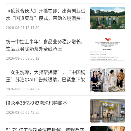
假记载被证监会处罚，实际控制人韩啸被罚300
《伦敦合伙人》开播在即：出海创业试
万元，目前仍面临投资者集体索赔。天眼查显
水“国货集群”模式，带动入境消费反
向种草
示，公司累计风险记录众多，治理失效问题突
2026-08-07 15:17:50
出。ST岩石的危机折射出区域酒企在行业分化
统一中控上半年：食品业务稳步增长，
下的生存困境，业内分析指出，其“保壳”仅
饮品业务除奶茶外全线承压
存理论可能，若未能在年内完成债务重组或引
2026-08-06 09:56:12
入战略投资者，退市或成定局。
（责任编辑：zx060
“女生洗澡，大叔帮搓背”，“中国锅
0）
王”苏泊尔AI广告辣眼睛，已紧急下架
2026-08-06 09:44:37
段永平38亿投资泡泡玛特账本
2026-08-06 09:42:56
51.79 亿天价罚单深度拆解：携程反垄