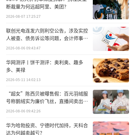
断裁量为何远超阿里、美团？
2026-08-07 17:25:27
联创光电连发六则利空公告，涉及实控
人被查、债务诉讼等问题，会计师事务
所曾出具“保留意见”
2026-08-06 09:43:47
华网测评丨饼干测评：奥利奥、趣多
多、美禄
2026-05-11 14:02:13
“超女”陈西贝被曝售假：百元羽绒服
号称鹅绒实为廉价飞丝，直播间卖出超
百万元
2026-08-06 09:42:26
华为哈勃投资、宁德时代加持，天科合
达为何越卖越亏？