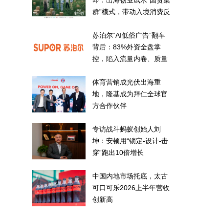
即：出海创业试水“国货集
群”模式，带动入境消费反
向种草
苏泊尔“AI低俗广告”翻车
背后：83%外资全盘掌
控，陷入流量内卷、质量
频发的负循环
体育营销成光伏出海重
地，隆基成为拜仁全球官
方合作伙伴
专访战斗蚂蚁创始人刘
坤：安顿用“锁定-设计-击
穿”跑出10倍增长
中国内地市场托底，太古
可口可乐2026上半年营收
创新高