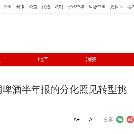
插画
健康
公益
优选
法制
守艺中华
应急中国
更多
地
融
地产
消费
润啤酒半年报的分化照见转型挑
A+
微信
A-
微博
分享