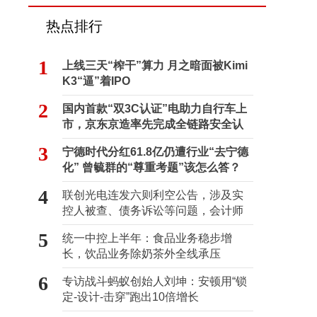
热点排行
1
上线三天“榨干”算力 月之暗面被Kimi
K3“逼”着IPO
2
国内首款“双3C认证”电助力自行车上
市，京东京造率先完成全链路安全认
证
3
宁德时代分红61.8亿仍遭行业“去宁德
化” 曾毓群的“尊重考题”该怎么答？
4
联创光电连发六则利空公告，涉及实
控人被查、债务诉讼等问题，会计师
事务所曾出具“保留意见”
5
统一中控上半年：食品业务稳步增
长，饮品业务除奶茶外全线承压
6
专访战斗蚂蚁创始人刘坤：安顿用“锁
定-设计-击穿”跑出10倍增长