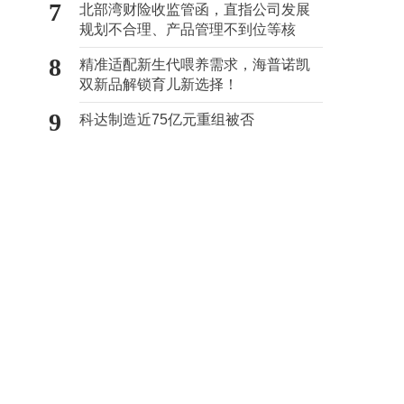
7
北部湾财险收监管函，直指公司发展
规划不合理、产品管理不到位等核
心“痛点”
8
精准适配新生代喂养需求，海普诺凯
双新品解锁育儿新选择！
9
科达制造近75亿元重组被否