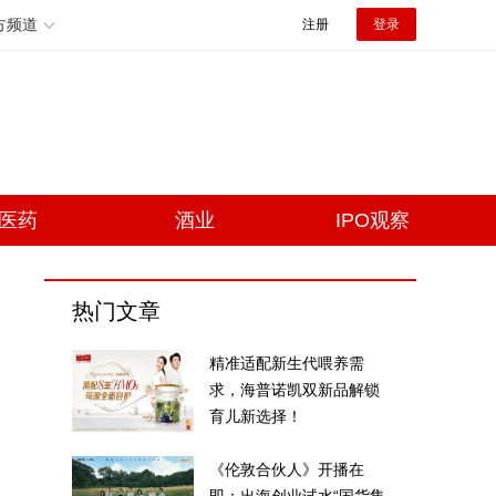
方频道
注册
登录
医药
酒业
IPO观察
热门文章
精准适配新生代喂养需
求，海普诺凯双新品解锁
育儿新选择！
《伦敦合伙人》开播在