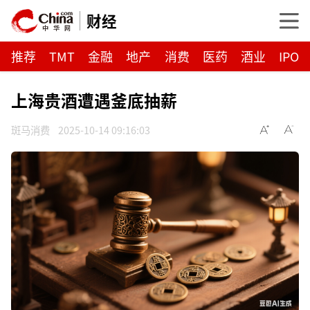
财经
推荐
TMT
金融
地产
消费
医药
酒业
IPO
上海贵酒遭遇釜底抽薪
斑马消费
2025-10-14 09:16:03