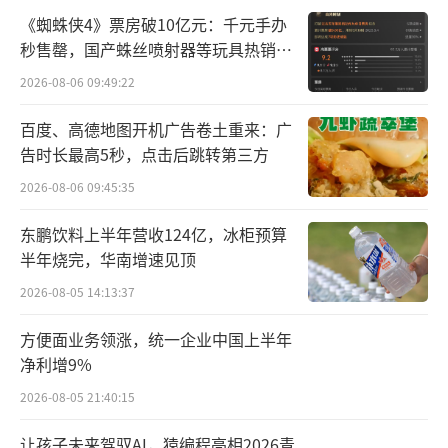
与上海贵酒旗下的业务主体，大多注册于2016
《蜘蛛侠4》票房破10亿元：千元手办
年-2018年期间。
秒售罄，国产蛛丝喷射器等玩具热销海
外
业务主体都在贵州，都是酱酒品牌，使用
2026-08-06 09:49:22
同一个名称，贵州贵酒与上海贵酒之争，从一
百度、高德地图开机广告卷土重来：广
开始就注定了。
告时长最高5秒，点击后跳转第三方
2026-08-06 09:45:35
这场官司从2021年开打，期间历经一审、
发回重审、再审，贵州贵酒笑到最后。这也意
东鹏饮料上半年营收124亿，冰柜预算
半年烧完，华南增速见顶
味着，上海贵酒再也不能使用“贵酒”的名称
和商标了。
2026-08-05 14:13:37
方便面业务领涨，统一企业中国上半年
遭遇釜底抽薪背后，上海贵酒这家白酒公
净利增9%
司将更加跌宕起伏。
2026-08-05 21:40:15
因众多原因，A股白酒板块已经连续多年不
让孩子未来驾驭AI，猿编程亮相2026青