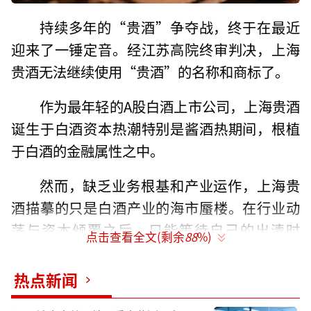
持续多年的“贵酒”争夺战，终于在最近
迎来了一锤定音。经江苏高院终审判决，上海
贵酒无法继续使用“贵酒”的名称和商标了。
作为最年轻的A股白酒上市公司，上海贵酒
诞生于白酒资本热潮特别是酱酒热期间，根植
于白酒的金融属性之中。
然而，缺乏业务根基和产业运作，上海贵
酒描摹的只是白酒产业的海市蜃楼。在行业动
荡与资本倾覆之后，只能等待自己的出清时
点击查看全文(剩余
88
%)
刻。
热点新闻
当下，业务恢复和上市公司保壳，同等重
要且互为因果。只是，在白酒市场的逆周期