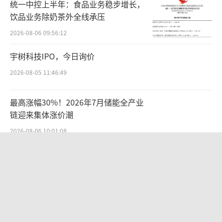
统一中控上半年：食品业务稳步增长，
的变更，迟迟未能得到核准。
饮品业务除奶茶外全线承压
2026-08-06 09:56:12
大家可能并不熟悉“岩石股份”这个名
字，但大概率听说过“匹凸匹”；在此之前，
宇树科技IPO，今日询价
它还分别叫过“豪盛股份”、“利嘉股
2026-08-05 11:46:49
份”、“多伦股份”。数次更名，堪称“A股不
死鸟”；又数次遭遇爆炒，几度成为“妖
最高涨幅30%！2026年7月储能全产业
股”。
链迎来集体涨价潮
2026-08-06 10:01:08
所以就出现了A股市场中极为少见的一幕：
SpaceX首份财报：营收近翻倍股价却
上市公司名称早已变更为上海贵酒，但证券简
跳水
称一直沿用岩石股份。
2026-08-06 09:49:53
A股最年轻白酒上市公司坠落
港股今年最大IPO，中际旭创聆讯前后
市值蒸发3000亿
上海贵酒成为A股最年轻的白酒上市公司