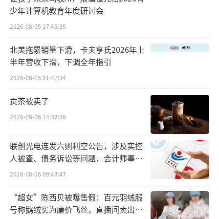
再扩容。自从2016年金徽酒上市后，A股已实
少年计算机教育年度研讨会
质性向白酒关闭了IPO的闸门，郎酒、西凤酒、
2026-08-05 17:45:35
国台酒、酒仙网等众多实力选手被拒之门外，
北美拖累销量下滑，卡夫亨氏2026年上
红星二锅头等多家白酒公司的并购重组最终也
半年营收下滑，下调全年指引
未能成行。
2026-08-05 21:47:34
不过，万马齐喑中，仍然有一个意外，岩
贡茶被卖了
石股份。
2026-08-06 14:32:36
2015年-2016年期间，来自金融行业的韩宏
联创光电连发六则利空公告，涉及实控
伟、韩啸父子，通过五牛基金等主体，以二级
人被查、债务诉讼等问题，会计师事务
市场增持等形式，获得岩石股份的控股权。后
所曾出具“保留意见”
2026-08-06 09:43:47
陆续增持，实控人及一致行动人合计持股比例
一度超过65%。
“超女”陈西贝被曝售假：百元羽绒服
号称鹅绒实为廉价飞丝，直播间卖出超