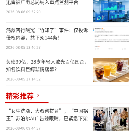
迅雷被广电总局纳入重点监测平台
中，上海贵酒能否迎来自己的白衣骑士？
2026-08-06 09:52:20
上海贵酒失去“贵酒”
鸿蒙智行喊冤“竹知了”事件：仅投诉
侵权内容，共下架144条！
白酒行业一场持续了数年的商标拉锯战，
终于在最近尘埃落定。
2026-08-05 13:40:27
负债30亿，28岁年轻人败光百亿国企，
10月10日，*ST岩石（600696.SH）披露
知名饮料巨鳄悲情落幕？
诉讼进展公告，根据江苏省高级人民法院的终
2026-08-05 17:14:52
审判决，上海贵酒及旗下公司立即停止使
用“贵酒”名称，并向原告贵州贵酒赔偿400余
精彩推荐
万元。
“女生洗澡，大叔帮搓背”，“中国锅
贵州贵酒原为1985年成立的贵阳酒厂，20
王”苏泊尔AI广告辣眼睛，已紧急下架
09年改制，2016年被洋河股份并购。*ST岩石
2026-08-06 09:44:37