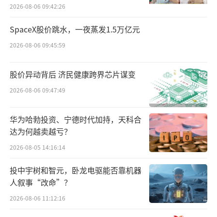
随后，通过向控股股东收购或接受其赠与
百万元
2026-08-06 09:42:26
等形式，岩石股份陆续将贵州高酱酒业、江西
SpaceX股价跳水，一夜蒸发1.5万亿元
章贡酒业等业务实体收入麾下。步步为营，终
成最年轻的白酒上市公司。
2026-08-06 09:45:59
巅峰时期，该公司涉足酱香、浓香、果
股价异动背后 济民健康跨界芯片谋变
酒、小酒等多个细分赛道，品牌包括天青、君
2026-08-06 09:47:49
道、高酱、军星、军辉、君澜、十七光年、最
酒等，覆盖高中低多个档次。
华为哈勃投资、宁德时代加持，天科合
达为何越卖越亏？
2019年，上市公司名称从“上海岩石企业
2026-08-05 14:16:14
发展股份有限公司”变更为“上海贵酒股份有
投中宇树和智元，卧龙电驱能否靠机器
限公司”。
人叙事“改命”？
但是，因为与贵州贵酒的诉讼，以及这家
2026-08-06 11:12:16
上市公司的“精彩”过往，上市公司证券简称