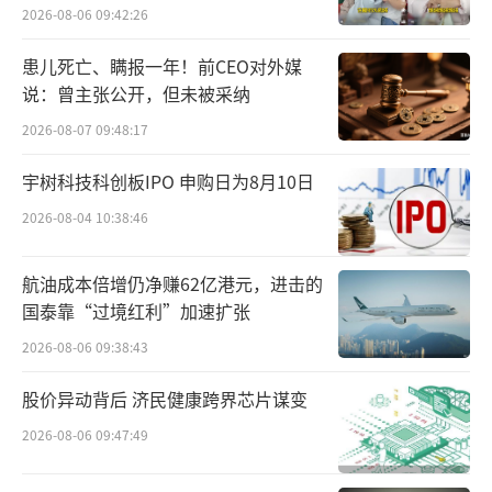
百万元
2026-08-06 09:42:26
是增长节奏的阶段性调整；但对于抗风险能力
有限的腰部酒企来说，却关乎生存与发展的根
患儿死亡、瞒报一年！前CEO对外媒
本，考验着企业的经营韧性。
说：曾主张公开，但未被采纳
2026-08-07 09:48:17
口子窖业绩的调整并非孤例，其同样映射
出许多腰部酒企在逆风周期中普遍面临的困
宇树科技科创板IPO 申购日为8月10日
境。
2026-08-04 10:38:46
随着行业总消费量趋于稳定，市场竞争的
航油成本倍增仍净赚62亿港元，进击的
主战场已从“开疆拓土”转向“结构性争
国泰靠“过境红利”加速扩张
夺”。这意味着，企业在既有优势市场的渗透
2026-08-06 09:38:43
度趋于饱和，而向外拓展时，又需同时应对全
股价异动背后 济民健康跨界芯片谋变
国性名酒与地方强势品牌的多线竞争，对企业
2026-08-06 09:47:49
的资源配置与综合实力提出了更高要求。