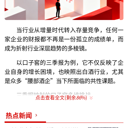
当行业从增量时代转入存量竞争，任何一
家企业的财报都不再是一份孤立的成绩单，而
成为折射行业深层趋势的多棱镜。
以口子窖的三季报为例，它不仅反映了企
业自身的增长困境，也映照出白酒行业，尤其
是众多“腰部酒企”当下所面临的共性课题。
三季报映射的口子窖多维挑战
点击查看全文(剩余
86
%)
三季度报告显示，口子窖2025年前三季度
热点新闻
实现营业收入31.74亿元，同比下降27.24%；
归母净利润7.42亿元，同比下降43.39%。