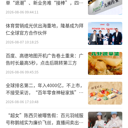
单“退潮”、新业务难“接棒”，四大
模式收入同比下降29.70%。虽然直接面向消费
难关待闯
者的直营渠道同比增长64.94%，展现出积极势
2026-08-06 09:44:11
头，但其2.22亿元的营收体量仍然有限。
体育营销成光伏出海重地，隆基成为拜
仁全球官方合作伙伴
口子窖的这份成绩单，清晰地反映出白酒
2026-08-07 10:18:25
行业在宏观环境与消费趋势变化下的整体现
状：市场需求趋于收缩，预期愈发谨慎，行业
百度、高德地图开机广告卷土重来：广
告时长最高5秒，点击后跳转第三方
正从高歌猛进的普涨时代，步入一个考验企业
内生动力与经营韧性的分化阶段。
2026-08-06 09:45:35
全球排名第二，年入4000亿，不上市，
“口子窖们”的失守背后
不接受采访，“百年零食神秘家族”浮
出水面？
行业的每一次波动，都像是一场压力测
2026-08-06 17:10:48
试。
“超女”陈西贝被曝售假：百元羽绒服
号称鹅绒实为廉价飞丝，直播间卖出超
对于根基深厚的头部企业而言，这或许只