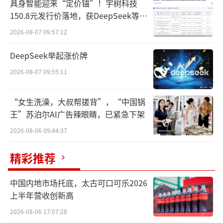
具身智能迎来“定价锚”！宇树科技
150.8元发行价落地，获DeepSeek等豪
其中第三季度的业绩波动尤为显著，单季
华战配加持
2026-08-07 09:57:12
归母净利润仅2696.51万元，同比下滑92.5
5%。
DeepSeek举起涨价牌
2026-08-07 09:55:11
进一步拆解数据可以发现，口子窖在多个
维度上都面临挑战。
“女生洗澡，大叔帮搓背”，“中国锅
王”苏泊尔AI广告辣眼睛，已紧急下架
首先，“两降一升”的产品格局凸显出结
2026-08-06 09:44:37
构调整的迫切性。
精彩推荐
报告显示，前三季度，作为公司营收主力
的高档产品收入为29.61亿元，同比下降28%；
中国内地市场托底，太古可口可乐2026
中档产品收入4130.47万元，同比下滑15.3
上半年营收创新高
8%。与此同时，低档产品虽实现25%的增长，
2026-08-06 17:07:28