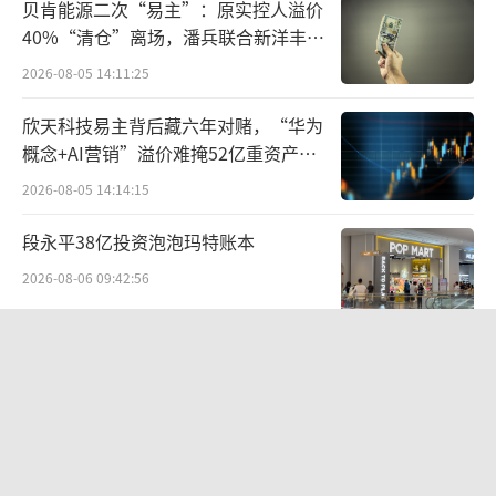
在这种存量博弈的格局下，企业过去赖以
贝肯能源二次“易主”：原实控人溢价
40%“清仓”离场，潘兵联合新洋丰、
驱动增长的另一引擎——“价格驱动”模式，也
宏科百世拟入主
2026-08-05 14:11:25
遭遇瓶颈。
欣天科技易主背后藏六年对赌，“华为
以往通过提价拉动营收与品牌升级的策
概念+AI营销”溢价难掩52亿重资产考
略，在当前市场环境中边际效应明显减弱。一
验
2026-08-05 14:14:15
方面，主力产品在稳价过程中已感受到压力；
另一方面，品牌想要向更高价格带跃升，绝非
段永平38亿投资泡泡玛特账本
简单提价即可达成，而需品牌力、产品力与时
2026-08-06 09:42:56
间周期的长期积累与协同支撑。
红火的酒水闪电仓是来“割韭菜”的
这或许正是“腰部酒企”业绩失守背后的
吗？
深层逻辑。
2026-08-04 10:27:15
规模扩张与价格驱动这两条传统增长路径
告别起量难、留客难！京东商家成长
PLUS方法论助力商家跑出确定性增长