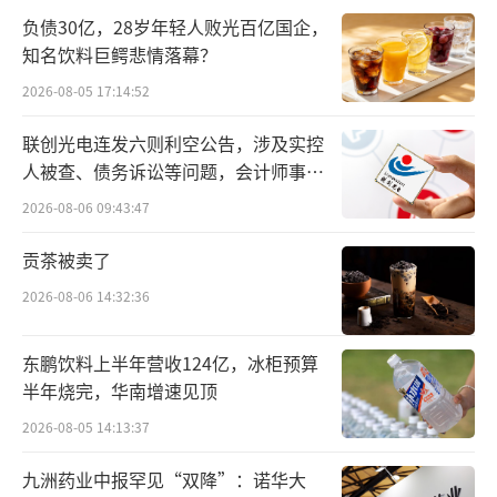
但由于体量较小，尚不足以抵消主力产品线的
负债30亿，28岁年轻人败光百亿国企，
业绩下滑。
知名饮料巨鳄悲情落幕？
其次，“内外夹击”的市场格局，显露出
2026-08-05 17:14:52
渠道扩张的“量增质减”。
联创光电连发六则利空公告，涉及实控
人被查、债务诉讼等问题，会计师事务
前三季度，安徽大本营市场实现营收25.87
所曾出具“保留意见”
2026-08-06 09:43:47
亿元，同比下降27.24%；省外市场营收为5.3
亿元，同比减少23.93%。即便公司在同期省内
贡茶被卖了
净增55家、省外净增47家经销商，仍未能扭转
2026-08-06 14:32:36
调整趋势。
东鹏饮料上半年营收124亿，冰柜预算
最后，销售渠道的传统路径依赖仍待突
半年烧完，华南增速见顶
破，新渠道的探索之路依旧漫长。
2026-08-05 14:13:37
在销售渠道方面，口子窖长期依赖的大商
九洲药业中报罕见“双降”：诺华大