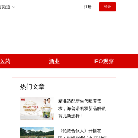
方频道
注册
登录
医药
酒业
IPO观察
热门文章
精准适配新生代喂养需
求，海普诺凯双新品解锁
育儿新选择！
《伦敦合伙人》开播在