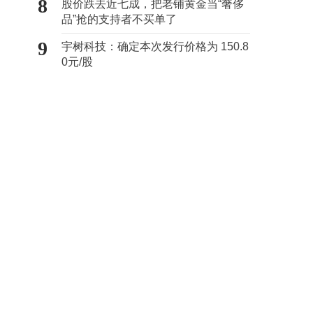
8
股价跌去近七成，把老铺黄金当“奢侈
品”抢的支持者不买单了
9
宇树科技：确定本次发行价格为 150.8
0元/股