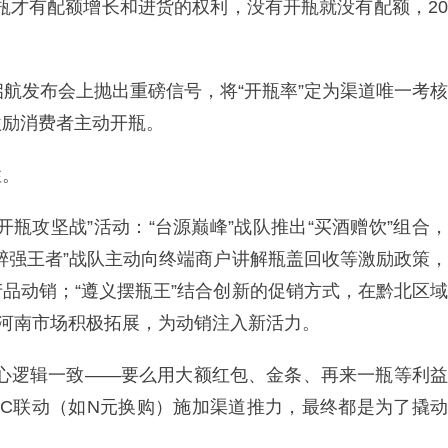
瓶才有配额增长和进货的权利，没有开瓶就没有配额，20
启航发布会上抛出重磅信号，将“开瓶率”定为渠道唯一考核
激励消费者主动开瓶。
性。
瓶攻坚战”活动：“台源巅峰”战队推出“买酒赠饮”组合，
醉强王者”战队主动向终端商户讲解瓶盖回收等激励政策，
品动销；“遵义摆瓶王”结合创新的促销方式，在黔北区域
在河南市场积极拓展，为动销注入新活力。
核心逻辑一致——要么用大额红包、金条、再来一瓶等利益
bC联动（如N元换购）施加渠道推力，最终都是为了撬动