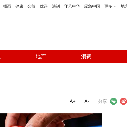
插画
健康
公益
优选
法制
守艺中华
应急中国
更多
地
融
地产
消费
A+
微信
A-
微博
分享