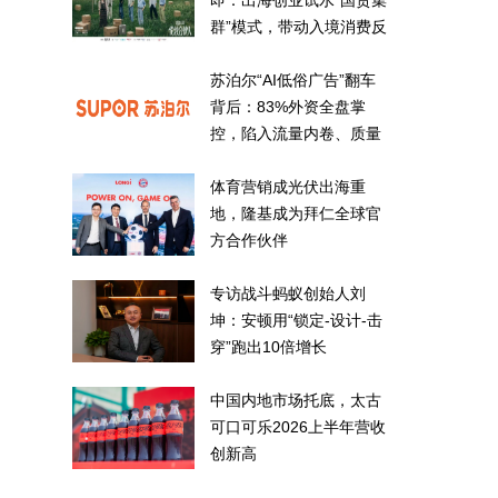
即：出海创业试水“国货集
群”模式，带动入境消费反
向种草
苏泊尔“AI低俗广告”翻车
背后：83%外资全盘掌
控，陷入流量内卷、质量
频发的负循环
体育营销成光伏出海重
地，隆基成为拜仁全球官
方合作伙伴
专访战斗蚂蚁创始人刘
坤：安顿用“锁定-设计-击
穿”跑出10倍增长
中国内地市场托底，太古
可口可乐2026上半年营收
创新高