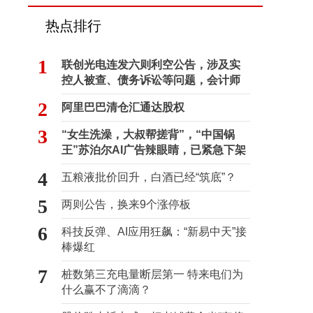
热点排行
1
联创光电连发六则利空公告，涉及实
控人被查、债务诉讼等问题，会计师
事务所曾出具“保留意见”
2
阿里巴巴清仓汇通达股权
3
“女生洗澡，大叔帮搓背”，“中国锅
王”苏泊尔AI广告辣眼睛，已紧急下架
4
五粮液批价回升，白酒已经“筑底”？
5
两则公告，换来9个涨停板
6
科技反弹、AI应用狂飙：“新易中天”接
棒爆红
7
桩数第三充电量断层第一 特来电们为
什么赢不了滴滴？