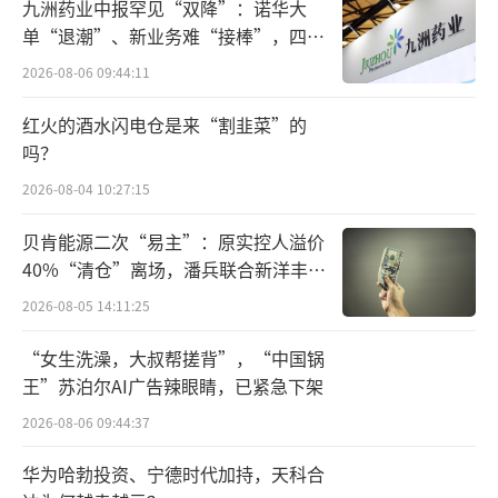
可以说是短暂个别情况。”蔡学飞表示。
九洲药业中报罕见“双降”：诺华大
单“退潮”、新业务难“接棒”，四大
酒水行业分析师肖竹青认为，“供求关系
难关待闯
2026-08-06 09:44:11
成为影响茅台价格的主要因素。目前相关政策
红火的酒水闪电仓是来“割韭菜”的
的发布，使饮酒频次、场景减少，这也造成心
吗？
理上的冲击，所以白酒整个价格都是在震荡下
2026-08-04 10:27:15
行。”
贝肯能源二次“易主”：原实控人溢价
白酒价格当前虽受短期因素扰动，但本质
40%“清仓”离场，潘兵联合新洋丰、
上早已进入周期调整阶段，近两年各品牌市场
宏科百世拟入主
2026-08-05 14:11:25
价格持续下行，业绩增速也不及往年。
“女生洗澡，大叔帮搓背”，“中国锅
面对当前的市场环境，贵州茅台董事长张
王”苏泊尔AI广告辣眼睛，已紧急下架
德芹表示，请相信茅台的质量、文化、根基不
2026-08-06 09:44:37
会动摇；相信茅台的创新能力、自我调节能力
华为哈勃投资、宁德时代加持，天科合
不会倒退；相信茅台的服务意识、服务能力不