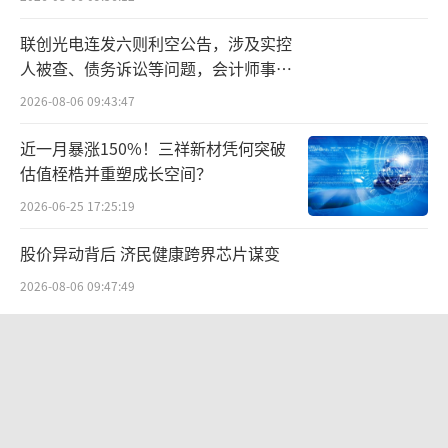
联创光电连发六则利空公告，涉及实控
人被查、债务诉讼等问题，会计师事务
所曾出具“保留意见”
2026-08-06 09:43:47
近一月暴涨150%！三祥新材凭何突破
估值桎梏并重塑成长空间？
2026-06-25 17:25:19
股价异动背后 济民健康跨界芯片谋变
2026-08-06 09:47:49
航油成本倍增仍净赚62亿港元，进击的
国泰靠“过境红利”加速扩张
2026-08-06 09:38:43