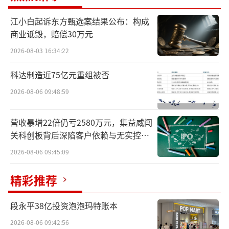
近段时间，电商平台上的飞天茅台成交价
江小白起诉东方甄选案结果公布：构成
是业内关注焦点。拼多多平台上，有商家售卖
商业诋毁，赔偿30万元
飞天茅台3800元两瓶，折合一瓶1900元；美团
2026-08-03 16:34:22
上有商家优惠后单瓶1999元。这样的价格与过
科达制造近75亿元重组被否
往有着明显差距。
2026-08-06 09:48:59
不稳定的价格也让白酒回收商们谨慎出
手。中华网财经在与多家白酒回收店沟通时了
营收暴增22倍仍亏2580万元，集益威闯
关科创板背后深陷客户依赖与无实控人
解到，目前普遍不回收茅台酒。有商家表
困局
示，“现在库里茅台太多了，销售也一般。”
2026-08-06 09:45:09
精彩推荐
另有商家指出，“散瓶回收1800元，整箱
每瓶1900元。我们从经销商手里拿货，整箱大
段永平38亿投资泡泡玛特账本
概在1960元左右。现在价格低是市面上茅台较
2026-08-06 09:42:56