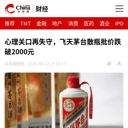
财经
推荐
TMT
金融
地产
消费
医药
酒业
IPO
心理关口再失守，飞天茅台散瓶批价跌
破2000元
中华网财经
2025-06-12 17:16:19