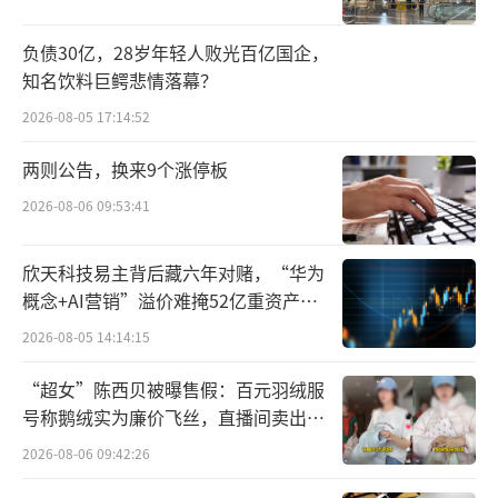
多，短期内回收价回到2000元以上有难度。”
酒类分析师蔡学飞表示，飞天茅台这样的
负债30亿，28岁年轻人败光百亿国企，
知名饮料巨鳄悲情落幕？
明星酒类产品本身在宴席、礼品消费市场具有
2026-08-05 17:14:52
不可替代性，具有消费受众广、曝光度高、社
会刚需性强等特点，而现在正值618电商大促期
两则公告，换来9个涨停板
间，一些电商平台与商户存在着通过低价白酒
2026-08-06 09:53:41
产品来进行活动宣传与消费引流等非正常销售
情况，这种所谓的低价不具有可持续性，更多
欣天科技易主背后藏六年对赌，“华为
概念+AI营销”溢价难掩52亿重资产考
的还是营销噱头。
验
2026-08-05 14:14:15
“叠加目前本身是白酒传统消费淡季，再
“超女”陈西贝被曝售假：百元羽绒服
考虑到近期的禁酒令导致的市场恐慌情绪，因
号称鹅绒实为廉价飞丝，直播间卖出超
此综合造成了整个白酒产品价格下跌的情况，
百万元
2026-08-06 09:42:26
所以飞天茅台的价格下跌具有很强的偶然性，