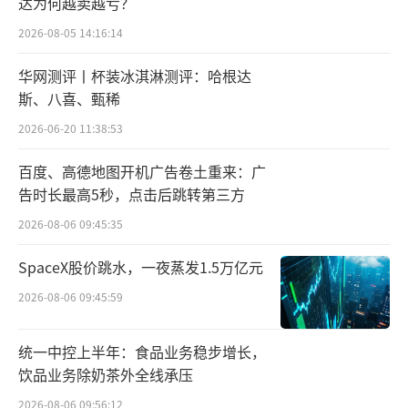
达为何越卖越亏？
会掉队。每一次市场变化，茅台人都能够从容
2026-08-05 14:16:14
面对现实，并快速调节以顺应市场，且都在营
华网测评丨杯装冰淇淋测评：哈根达
销、品牌上实现了质的飞跃。
斯、八喜、甄稀
对于如何穿越周期，贵州茅台代总经理王
2026-06-20 11:38:53
莉指出，近期举措是做好市场营销，维护市场
百度、高德地图开机广告卷土重来：广
稳定；中期举措是聚焦国际化和年轻化；长期
告时长最高5秒，点击后跳转第三方
举措是构建更有韧性的生态系统。
（责任编辑：zx02
2026-08-06 09:45:35
80）
SpaceX股价跳水，一夜蒸发1.5万亿元
2026-08-06 09:45:59
统一中控上半年：食品业务稳步增长，
饮品业务除奶茶外全线承压
2026-08-06 09:56:12