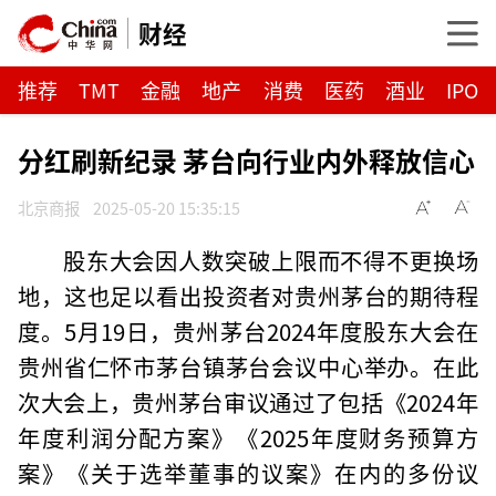
财经
推荐
TMT
金融
地产
消费
医药
酒业
IPO
分红刷新纪录 茅台向行业内外释放信心
北京商报
2025-05-20 15:35:15
股东大会因人数突破上限而不得不更换场
地，这也足以看出投资者对贵州茅台的期待程
度。5月19日，贵州茅台2024年度股东大会在
贵州省仁怀市茅台镇茅台会议中心举办。在此
次大会上，贵州茅台审议通过了包括《2024年
年度利润分配方案》《2025年度财务预算方
案》《关于选举董事的议案》在内的多份议