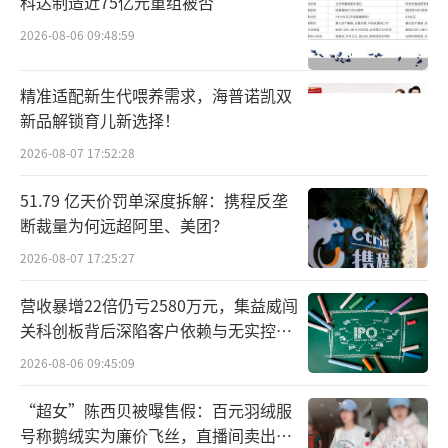
科达制造近75亿元重组被否
2026-08-06 09:48:59
▲相关公告截图
精准适配新生代喂养需求，海普诺凯双
新品解锁育儿新选择！
然而，福建豪盛并未尝试通过深耕主业来
2026-08-07 17:52:28
摆脱主业凋敝的困境，而是开启了此后长达二
十多年的“更名-重组-套现”的资本游戏。
51.79 亿天价罚单深度拆解：携程反垄
断裁量为何远超阿里、美团？
看准了房地产行业的火爆，2001年，公司
2026-08-07 17:25:27
引入新股东，更名为“利嘉股份”，将业务转
向房地产。2005年，公司拍得上海市多伦路二
营收暴增22倍仍亏2580万元，集益威闯
关科创板背后深陷客户依赖与无实控人
期1号地块；隔年，公司改名为“多伦股份”，
困局
2026-08-06 09:45:09
主营业务仍旧围绕地产展开，但业绩始终未有
明显长进。
“超女”陈西贝被曝售假：百元羽绒服
号称鹅绒实为廉价飞丝，直播间卖出超