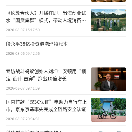
速崩塌？关于股票代码600696的奇幻漂流，要
《伦敦合伙人》开播在即：出海创业试
从1993年讲起。
水“国货集群”模式，带动入境消费反
向种草
从建筑到白酒，
“更名王”的前世今生
2026-08-07 15:17:50
段永平38亿投资泡泡玛特账本
1993年，*ST岩石的前身，豪盛（福建）
股份有限公司登陆上交所，证券简称“福建豪
2026-08-06 09:42:56
盛”，主营建筑陶瓷，成为国内首家发行A股股
专访战斗蚂蚁创始人刘坤：安顿用“锁
票并上市的台资企业和建筑陶瓷企业。
定-设计-击穿”跑出10倍增长
但盈利的状态并未持续太久。1998年，福
2026-08-07 09:41:09
建豪盛全年营收1.43亿元，归母净利润亏损479
国内首款“双3C认证”电助力自行车上
6.04万元，出现了上市以来的首度亏损。这种
市，京东京造率先完成全链路安全认证
亏损的状态持续到2000年，公司被实施特别处
2026-08-07 20:34:31
理，第一次戴上了ST的帽子。