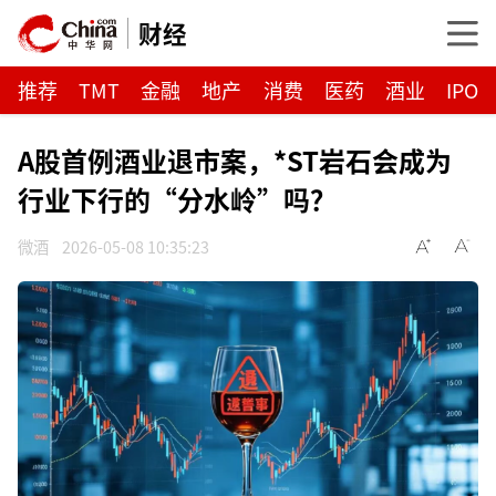
财经
推荐
TMT
金融
地产
消费
医药
酒业
IPO
A股首例酒业退市案，*ST岩石会成为
行业下行的“分水岭”吗？
微酒
2026-05-08 10:35:23