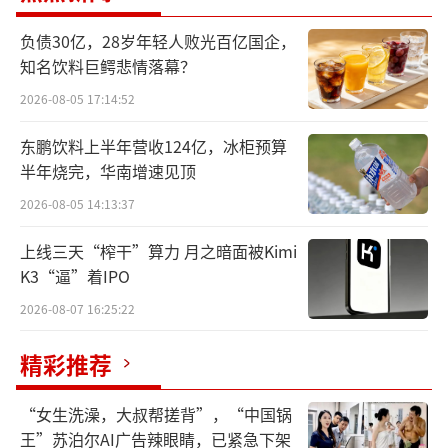
负债30亿，28岁年轻人败光百亿国企，
知名饮料巨鳄悲情落幕？
2026-08-05 17:14:52
东鹏饮料上半年营收124亿，冰柜预算
半年烧完，华南增速见顶
2026-08-05 14:13:37
上线三天“榨干”算力 月之暗面被Kimi
K3“逼”着IPO
2026-08-07 16:25:22
精彩推荐
“女生洗澡，大叔帮搓背”，“中国锅
▲相关公告截图
王”苏泊尔AI广告辣眼睛，已紧急下架