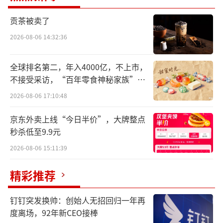
的速度完成加工，减少了储存和流转时间，从
贡茶被卖了
原奶到产品的过程被大大缩短。”认养一头牛
方面向中华网财经指出。
2026-08-06 14:32:36
目前，认养一头牛已经在全国相继建成8座
全球排名第二，年入4000亿，不上市，
现代化大型牧场，奶牛存栏数超过7万头。
不接受采访，“百年零食神秘家族”浮
出水面？
2026-08-06 17:10:48
认养一头牛品牌于2016年由徐晓波创立，
京东外卖上线“今日半价”，大牌整点
奶牛养殖与牛奶产品销售为该公司核心业务。
秒杀低至9.9元
招股书显示，2019年至2021年，该公司主营业
2026-08-06 15:11:39
务收入从8.47亿元提升至25.12亿元。
精彩推荐
从营收规模来看，认养一头牛已经从新锐
品牌跻身行业第二梯队。
钉钉突发换帅：创始人无招回归一年再
度离场，92年新CEO接棒
该公司目前也在从产品方面突围，如涉足