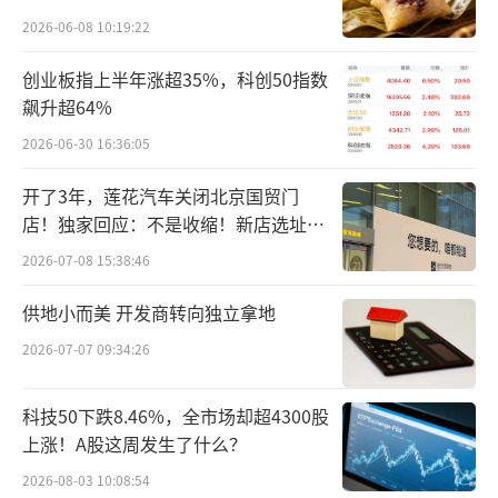
准的提出也为未来标准升级打下了坚实的基
2026-06-08 10:19:22
础。
创业板指上半年涨超35%，科创50指数
“团体标准通过后，整个品类加入了规范
飙升超64%
化、专业化、品牌化的设计，有助于品类得到
2026-06-30 16:36:05
健康、良性、有序的发展。”食品产业分析师
开了3年，莲花汽车关闭北京国贸门
朱丹蓬指出。
（责任编辑：zx0280）
店！独家回应：不是收缩！新店选址金
宝街
2026-07-08 15:38:46
供地小而美 开发商转向独立拿地
2026-07-07 09:34:26
科技50下跌8.46%，全市场却超4300股
上涨！A股这周发生了什么？
2026-08-03 10:08:54