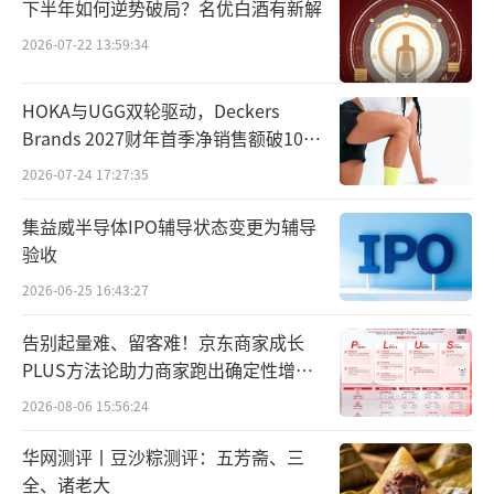
下半年如何逆势破局？名优白酒有新解
β-酪蛋白牛奶创造了广阔的市场空间。
2026-07-22 13:59:34
不过，新兴品类亦需标准规范。
HOKA与UGG双轮驱动，Deckers
当日，认养一头牛牵头起草，联合东北农
Brands 2027财年首季净销售额破10亿
业大学，依托中国营养保健食品协会平台提出
美元
2026-07-24 17:27:35
的《A2β-酪蛋白牛奶》团体标准通过技术评
集益威半导体IPO辅导状态变更为辅导
审。据了解，此次通过技术评审的《A2β-酪蛋
验收
白牛奶》团标，是国内聚焦这一品类的公开标
2026-06-25 16:43:27
准，该标准围绕A2β-酪蛋白牛奶的相关定义、
指标要求、检测方法、产品分级等，进行了详
告别起量难、留客难！京东商家成长
细规定。
PLUS方法论助力商家跑出确定性增长
路径
2026-08-06 15:56:24
乳业专家宋亮表示，在团标的影响下，相
华网测评丨豆沙粽测评：五芳斋、三
关品类的产品品质会得到不断的提升，团体标
全、诸老大