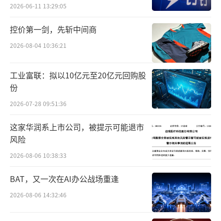
2026-06-11 13:29:05
近年来兴起的A2类牛奶。
控价第一剑，先斩中间商
认养一头牛旗下A2β-酪蛋白牛奶产品为拳
2026-08-04 10:36:21
头产品，从数量来看，已生产超4亿瓶。A2β-酪
蛋白牛奶，即仅使用A2型奶牛所产的牛奶为原
工业富联：拟以10亿元至20亿元回购股
料加工而成的牛奶，与普通牛奶相比，具有更
份
亲和人体消化系统，可能更有利于人体消化吸
2026-07-28 09:51:36
收的特点。
这家华润系上市公司，被提示可能退市
从市场表现来看，后疫情时代，消费者更
风险
加关注个人身体健康。《居民膳食指南（202
2026-08-06 10:38:33
2）》将每日奶及奶制品建议摄入量，加大调整
BAT，又一次在AI办公战场重逢
为300克至500克。
2026-08-06 14:32:46
行业良性增长加上广泛的特定需求，为A2