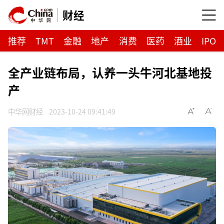
财经
推荐
TMT
金融
地产
消费
医药
酒业
IPO
全产业链布局，认养一头牛河北基地投
产
中华网财经
2023-10-24 09:41:49