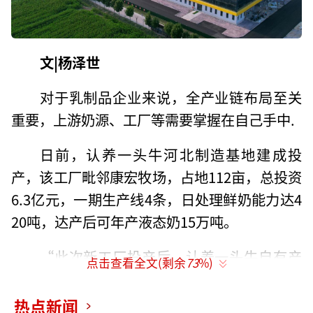
文|杨泽世
对于乳制品企业来说，全产业链布局至关
重要，上游奶源、工厂等需要掌握在自己手中.
日前，认养一头牛河北制造基地建成投
产，该工厂毗邻康宏牧场，占地112亩，总投资
6.3亿元，一期生产线4条，日处理鲜奶能力达4
20吨，达产后可年产液态奶15万吨。
“此次新工厂投产后，认养一头牛自有产
点击查看全文(剩余
73
%)
能将得到进一步巩固提高，同时‘牧场+工
厂’产业模式，让来自牧场的原奶能够以更快
热点新闻