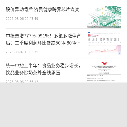
股价异动背后 济民健康跨界芯片谋变
2026-08-06 09:47:49
中报暴增777%-991%！多氟多涨停背
后：二季度利润环比暴跌50%-80%，
是黄金坑还是陷阱？
2026-08-07 10:05:35
统一中控上半年：食品业务稳步增长，
饮品业务除奶茶外全线承压
2026-08-06 09:56:12
全球排名第二，年入4000亿，不上市，
不接受采访，“百年零食神秘家族”浮
出水面？
2026-08-06 17:10:48
华为哈勃投资、宁德时代加持，天科合