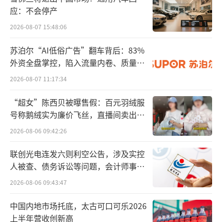
应：不会停产
2026-08-07 15:48:06
苏泊尔“AI低俗广告”翻车背后：83%
外资全盘掌控，陷入流量内卷、质量频
发的负循环
2026-08-07 11:17:34
“超女”陈西贝被曝售假：百元羽绒服
号称鹅绒实为廉价飞丝，直播间卖出超
百万元
2026-08-06 09:42:26
联创光电连发六则利空公告，涉及实控
人被查、债务诉讼等问题，会计师事务
所曾出具“保留意见”
2026-08-06 09:43:47
中国内地市场托底，太古可口可乐2026
上半年营收创新高