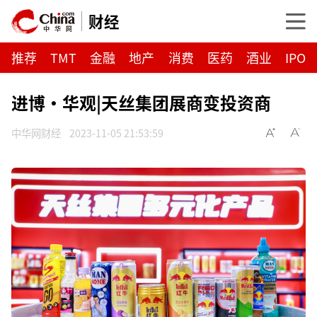
财经
推荐
TMT
金融
地产
消费
医药
酒业
IPO
进博·华观|天丝集团展商变投资商
中华网财经
2023-11-05 21:53:59