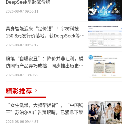
新和本土化的发展模式，不断为红牛品牌在中
DeepSeek举起涨价牌
国的发展注入新活力。
2026-08-07 09:55:11
2022年3月，天丝集团红牛饮料（四川）生
具身智能迎来“定价锚”！宇树科技
产基地于四川省内江经济技术开发区正式开工
150.8元发行价落地，获DeepSeek等豪
华战配加持
建设，项目总投资金额预计将达20亿人民币，
2026-08-07 09:57:12
占地总计400亩，预计总产能达14.4亿罐/年，
粉笔“自曝家丑”：降价并非让利，模
将主要辐射中国西部地区市场。
仿同行产品弄巧成拙，同步推出历史学
员退费方案
同时，作为天丝集团在华投资的最新生产
2026-08-07 13:40:29
基地，四川工厂将分三期建立5条红牛饮料生产
精彩推荐
线及配套设施，并将秉承集团可持续发展的理
念，构建最绿色、最智能的生产运营体系。
“女生洗澡，大叔帮搓背”，“中国锅
王”苏泊尔AI广告辣眼睛，已紧急下架
2023年7月，天丝集团红牛饮料广西东盟经
2026-08-06 09:44:37
开区生产基地项目正式开工，标志着天丝集团