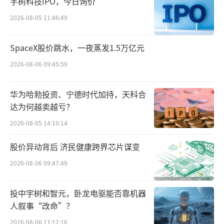
宇树科技IPO，今日询价
标。
2026-08-05 11:46:49
未来，好丽友将持续强化散装及仓储型卖
SpaceX股价跳水，一夜蒸发1.5万亿元
场等成长性渠道业务，开发更多更适配的渠道
2026-08-06 09:45:59
专供产品，携手更多优质合作伙伴，进一步激
活终端，挖掘零食市场新增量，满足消费者不
华为哈勃投资、宁德时代加持，天科合
断增长的个性化、多元化需求。
（责任编辑：zx028
达为何越卖越亏？
0）
2026-08-05 14:16:14
股价异动背后 济民健康跨界芯片谋变
2026-08-06 09:47:49
投中宇树和智元，卧龙电驱能否靠机器
人叙事“改命”？
2026-08-06 11:12:16