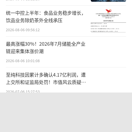
统一中控上半年：食品业务稳步增长，
饮品业务除奶茶外全线承压
2026-08-06 09:56:12
最高涨幅30%！2026年7月储能全产业
链迎来集体涨价潮
2026-08-06 10:01:08
至纯科技因累计多确认4.17亿利润，遭
上交所和证监局处罚！市值风云质疑其
财务问题，遭巨额索赔！
2026-07-06 15:27:53
SpaceX首份财报：营收近翻倍股价却
跳水
2026-08-06 09:49:53