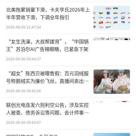
店数量更实现爆发式增长，销售业绩同比大增1
北美拖累销量下滑，卡夫亨氏2026年上
30%。并且，好丽友不断加大与开市客等会员
半年营收下滑，下调全年指引
制商超渠道合作力度，密集上新多款专供产
2026-08-05 21:47:34
品，渠道布局成效初显。
“女生洗澡，大叔帮搓背”，“中国锅
对此，好丽友方面对中华网财经表示，发
王”苏泊尔AI广告辣眼睛，已紧急下架
力散装渠道以及会员制仓储超市，主要出于两
2026-08-06 09:44:37
个考虑，一是满足消费者不断增长的个性化、
“超女”陈西贝被曝售假：百元羽绒服
多元化需求；二是挖掘市场增量，提高市场渗
号称鹅绒实为廉价飞丝，直播间卖出超
透率。散装渠道、会员制仓储超市各有特点。
百万元
2026-08-06 09:42:26
散装称重的销售方式货品丰富，具有可挑选
性、自助性等特点，可满足消费者按喜好搭
联创光电连发六则利空公告，涉及实控
人被查、债务诉讼等问题，会计师事务
配、实惠多样等个性需求，是重要的销售“增
所曾出具“保留意见”
量池”。仓储式会员超市凭借高性价比商品以
2026-08-06 09:43:47
及一站式家庭购物成为当下的流行消费新地