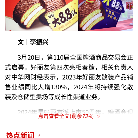
文｜李振兴
3月20日，第110届全国糖酒商品交易会正
式启幕。好丽友第四次亮相春糖，相关负责人
对中华网财经表示，2023年好丽友散装产品销
售业绩同比大增130%，2024年将持续强化散
装及仓储型卖场等成长性渠道业务。
2024年是好丽友派上市50周年。糖酒会现
点击查看全文(剩余
73
%)
场，好丽友展台巨大的生日蛋糕造型抢眼。据
了解，1974年春天，世界上第一枚好丽友派诞
热点新闻