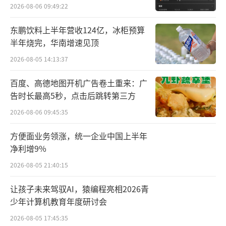
值得注意的是，好丽友着力拓展散装称重
外
2026-08-06 09:49:22
零食业务。本次展会上好丽友散装称重产品全
东鹏饮料上半年营收124亿，冰柜预算
系亮相，囊括好丽友派、薯愿、果滋果心和果
半年烧完，华南增速见顶
滋果姿等多款备受消费者喜爱的产品。散装称
2026-08-05 14:13:37
重销售模式的推广有望加速全渠道融合布局，
为好丽友带来新的增长动能。
百度、高德地图开机广告卷土重来：广
告时长最高5秒，点击后跳转第三方
近年来，零售渠道发生剧烈变化，线上渠
2026-08-06 09:45:35
道高速发展，线下渠道加速分化，以仓储式会
方便面业务领涨，统一企业中国上半年
员商超、零食量贩店为代表的新渠道迅速崛
净利增9%
起。
2026-08-05 21:40:15
据介绍，截至2023年，好丽友的散装产品
让孩子未来驾驭AI，猿编程亮相2026青
销售网络已覆盖全国30余省份并下沉至乡镇，
少年计算机教育年度研讨会
合作伙伴数量和质量均实现大幅提升，管理门
2026-08-05 17:45:35