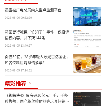
生，目前好丽友派成为零食行业最为经典的产
品之一。作为好丽友派50岁庆典的一部分，经
迅雷被广电总局纳入重点监测平台
典巧克力味好丽友派增量8.8%。
2026-08-06 09:52:20
另外，2006年，好丽友以“呀!土豆”入局
鸿蒙智行喊冤“竹知了”事件：仅投诉
膨化市场，2014年销售额便突破10亿元，成为
侵权内容，共下架144条！
薯条类膨化食品头部品牌。
2026-08-05 13:40:27
中国好丽友副总经理静北表示：“我们非
负债30亿，28岁年轻人败光百亿国企，
知名饮料巨鳄悲情落幕？
常注重通过产品与消费者建立起强沟通。这次
对两大经典产品同步焕新升级，旨在以更好的
2026-08-05 17:14:52
产品品质和更鲜明的品牌主张与消费者增进情
精彩推荐
感联结，满足大家舌尖需求的同时带给大家更
加长久的陪伴”。
《蜘蛛侠4》票房破10亿元：千元手办
秒售罄，国产蛛丝喷射器等玩具热销海