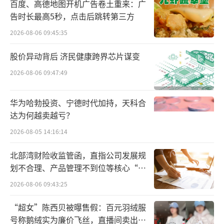
娃哈哈更是将无糖茶作为今年的主推新
百度、高德地图开机广告卷土重来：广
告时长最高5秒，点击后跳转第三方
品，在秉承“优选源产地，甄选好茶叶”的原
则下，精心研发了茉莉花茶、正山小种、大红
2026-08-06 09:45:35
袍和青柑普洱四种独特口味。娃哈哈以优质的
股价异动背后 济民健康跨界芯片谋变
传统原料为基础，结合现代化科技手段，致力
2026-08-06 09:47:49
于为消费者带来一款真正无糖、口感卓越的茶
饮体验。
华为哈勃投资、宁德时代加持，天科合
达为何越卖越亏？
果味茶、植物茶起势为消费者带来味蕾新
2026-08-05 14:16:14
选择
北部湾财险收监管函，直指公司发展规
夏季，清爽的果茶成为消费者的首选饮
划不合理、产品管理不到位等核心“痛
品，无糖茶外，果味茶也成为许多品牌的战略
点”
2026-08-06 09:43:25
新品。近日，农夫山泉茶π官宣新品茉莉花柠檬
“超女”陈西贝被曝售假：百元羽绒服
茶，选用三窨茉莉原茶萃取和进口优质柠檬
号称鹅绒实为廉价飞丝，直播间卖出超