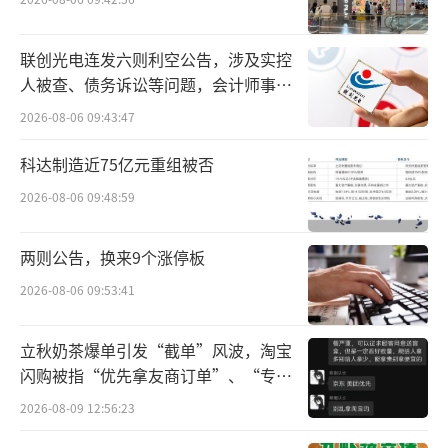
品“鹏友饮茶-乌龙上茶”，今年2月中旬，东
鹏饮料再加码无糖茶赛道，推出“普洱上
联创光电连发六则利空公告，涉及实控
茶”“茉莉上茶”两种新品，还将与高校共建
人被查、债务诉讼等问题，会计师事务
茶叶深加工及饮品开发联合研究中心。
所曾出具“保留意见”
2026-08-06 09:43:47
前不久，达利食品也入局无糖茶赛道重磅
科达制造近75亿元重组被否
推新。4月17日，达利朝葉无糖茶重磅亮相“第
2026-08-06 09:48:59
七届中国饮品创新增长大会”，不仅受到现场
参会经销商关注，更成为行业媒体争先报道的
两则公告，换来9个涨停板
无糖茶新品。据悉，朝葉无糖茶主打“清爽不
2026-08-06 09:53:41
苦涩可替水的好喝无糖茶”，定价4元。依托在
工艺上的突破，朝葉无糖茶实现了100%原茶萃
立秋奶茶爆单引发“截单”风波，淘宝
取，零添加茶粉，只取头道茶汤，最大程度上
闪购被指“优先拿友商订单”、“专挑
还原原茶本味，让即饮茶宛如现泡。
贵的拿”
2026-08-09 12:56:23