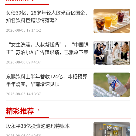
负债30亿，28岁年轻人败光百亿国企，
知名饮料巨鳄悲情落幕？
2026-08-05 17:14:52
“女生洗澡，大叔帮搓背”，“中国锅
王”苏泊尔AI广告辣眼睛，已紧急下架
2026-08-06 09:44:37
下面，请跟随食品板一同来盘点，这些茶
东鹏饮料上半年营收124亿，冰柜预算
半年烧完，华南增速见顶
饮上新背后呈现了哪些品类趋势与亮点！
2026-08-05 14:13:37
东鹏、达利、娃哈哈强势加码无糖茶赛道
精彩推荐
巨头林立
去年，东鹏饮料重磅推出首款无糖茶新
段永平38亿投资泡泡玛特账本
2026-08-06 09:42:56