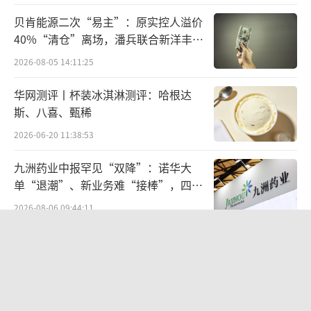
料，高温萃取精华，产品口感更清新不苦涩，
贝肯能源二次“易主”：原实控人溢价
40%“清仓”离场，潘兵联合新洋丰、
保留浓郁的麦香味。将谷物元素和茶饮料相结
宏科百世拟入主
合，带给消费者独特的味蕾体验。
2026-08-05 14:11:25
华网测评丨杯装冰淇淋测评：哈根达
消费回归茶本身茶饮料进入“新中式”时
斯、八喜、甄稀
代
2026-06-20 11:38:53
“新中式茶饮”是2023年的爆款关键词，
九洲药业中报罕见“双降”：诺华大
也是“茶”的爆发期。不止于现制茶饮门店，
单“退潮”、新业务难“接棒”，四大
随着即饮茶市场的高增长，2024年，“新中
难关待闯
2026-08-06 09:44:11
式”的风也吹向了瓶装茶品类，即：原料上更
欣天科技易主背后藏六年对赌，“华为
注重茶本身、包装上融入中式美学、营销上更
概念+AI营销”溢价难掩52亿重资产考
贴近年轻消费者。
验
2026-08-05 14:14:15
近日，东方树叶上新的明前龙井新茶深受