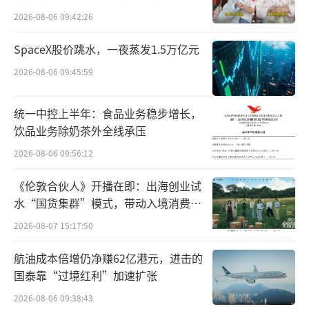
汁，花香、果香、茶香三种风味适配融合，口
百万元
2026-08-06 09:42:26
感轻盈。
SpaceX股价跳水，一夜蒸发1.5万亿元
雀巢茶萃则推出油官宣柑茉莉花茶，清新
2026-08-06 09:45:59
茉莉花搭配鲜爽油柑汁，既保留了茉莉花茶的
清香恬淡，又通过油柑汁达到了去油解腻的效
统一中控上半年：食品业务稳步增长，
果。
饮品业务除奶茶外全线承压
2026-08-06 09:56:12
为满足市场更多元的需求，让茶无糖果味
茶系列又迎来新的突破推新青梅龙井茶，以钱
《伦敦合伙人》开播在即：出海创业试
水“国货集群”模式，带动入境消费反
塘龙井为茶底，100%真茶萃取，不使用茶粉、
向种草
茶浓缩液；青梅汁原料来自黄山，“0糖0能
2026-08-07 15:17:50
量，真茶真好喝”。
航油成本倍增仍净赚62亿港元，进击的
国泰靠“过境红利”加速扩张
此外，“谷物+茶饮”也给消费者带来味蕾
2026-08-06 09:38:43
新选择。三得利推出麦茶新品，添加大麦原