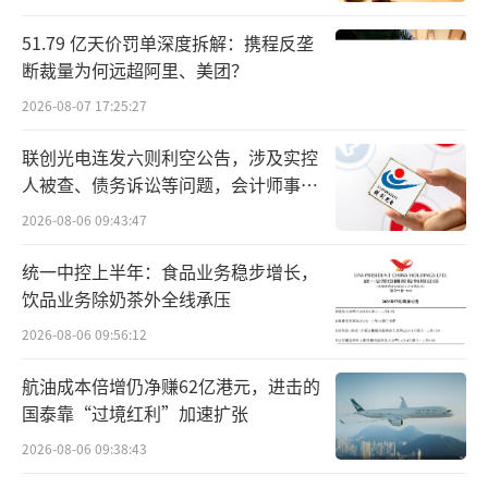
51.79 亿天价罚单深度拆解：携程反垄
断裁量为何远超阿里、美团？
2026-08-07 17:25:27
联创光电连发六则利空公告，涉及实控
人被查、债务诉讼等问题，会计师事务
所曾出具“保留意见”
2026-08-06 09:43:47
统一中控上半年：食品业务稳步增长，
饮品业务除奶茶外全线承压
2026-08-06 09:56:12
航油成本倍增仍净赚62亿港元，进击的
国泰靠“过境红利”加速扩张
2026-08-06 09:38:43