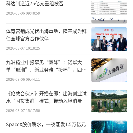
科达制造近75亿元重组被否
2026-08-06 09:48:59
体育营销成光伏出海重地，隆基成为拜
仁全球官方合作伙伴
2026-08-07 10:18:25
九洲药业中报罕见“双降”：诺华大
单“退潮”、新业务难“接棒”，四大
难关待闯
2026-08-06 09:44:11
《伦敦合伙人》开播在即：出海创业试
水“国货集群”模式，带动入境消费反
向种草
2026-08-07 15:17:50
SpaceX股价跳水，一夜蒸发1.5万亿元