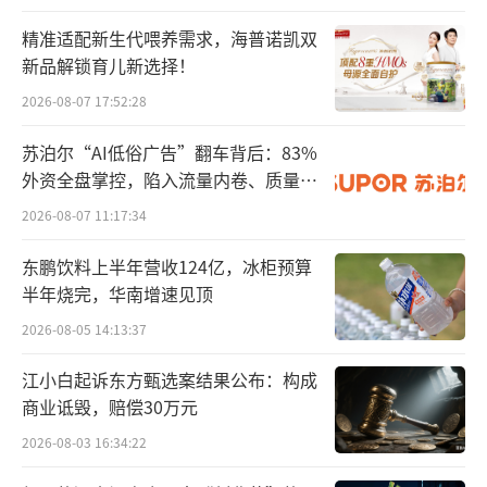
精准适配新生代喂养需求，海普诺凯双
新品解锁育儿新选择！
2026-08-07 17:52:28
苏泊尔“AI低俗广告”翻车背后：83%
外资全盘掌控，陷入流量内卷、质量频
发的负循环
2026-08-07 11:17:34
东鹏饮料上半年营收124亿，冰柜预算
半年烧完，华南增速见顶
2026-08-05 14:13:37
江小白起诉东方甄选案结果公布：构成
商业诋毁，赔偿30万元
2026-08-03 16:34:22