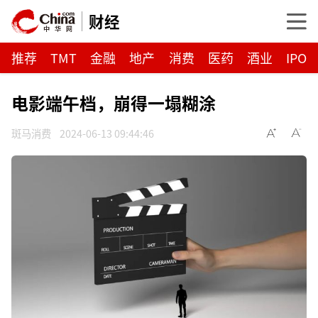
财经
推荐
TMT
金融
地产
消费
医药
酒业
IPO
电影端午档，崩得一塌糊涂
斑马消费
2024-06-13 09:44:46