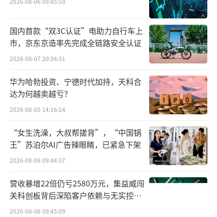
2026-08-06 09:45:59
国内首款“双3C认证”电助力自行车上
市，京东京造率先完成全链路安全认证
2026-08-07 20:34:31
华为哈勃投资、宁德时代加持，天科合
达为何越卖越亏？
2026-08-05 14:16:14
“女生洗澡，大叔帮搓背”，“中国锅
王”苏泊尔AI广告辣眼睛，已紧急下架
2026-08-06 09:44:37
营收暴增22倍仍亏2580万元，集益威闯
关科创板背后深陷客户依赖与无实控人
困局
2026-08-06 09:45:09