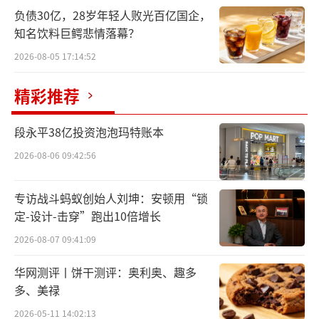
负债30亿，28岁年轻人败光百亿国企，
知名饮料巨鳄悲情落幕？
2026-08-05 17:14:52
精彩推荐
段永平38亿投资泡泡玛特账本
2026-08-06 09:42:56
专访战斗蚂蚁创始人刘坤：安顿用“锁
定-设计-击穿”跑出10倍增长
2026-08-07 09:41:09
华网测评丨饼干测评：奥利奥、趣多
多、美禄
2026-05-11 14:02:13